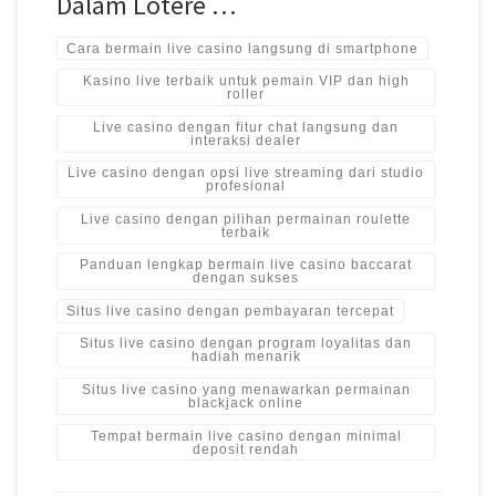
Dalam Lotere …
Cara bermain live casino langsung di smartphone
Kasino live terbaik untuk pemain VIP dan high
roller
Live casino dengan fitur chat langsung dan
interaksi dealer
Live casino dengan opsi live streaming dari studio
profesional
Live casino dengan pilihan permainan roulette
terbaik
Panduan lengkap bermain live casino baccarat
dengan sukses
Situs live casino dengan pembayaran tercepat
Situs live casino dengan program loyalitas dan
hadiah menarik
Situs live casino yang menawarkan permainan
blackjack online
Tempat bermain live casino dengan minimal
deposit rendah