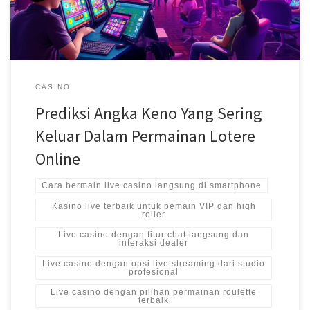
memberikan […]
CASINO
Prediksi Angka Keno Yang Sering
Keluar Dalam Permainan Lotere
Online
Cara bermain live casino langsung di smartphone
Kasino live terbaik untuk pemain VIP dan high
roller
Live casino dengan fitur chat langsung dan
interaksi dealer
Live casino dengan opsi live streaming dari studio
profesional
Live casino dengan pilihan permainan roulette
terbaik