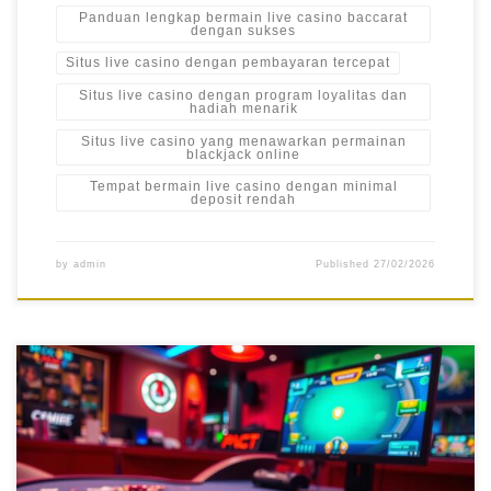
Panduan lengkap bermain live casino baccarat
dengan sukses
Situs live casino dengan pembayaran tercepat
Situs live casino dengan program loyalitas dan
hadiah menarik
Situs live casino yang menawarkan permainan
blackjack online
Tempat bermain live casino dengan minimal
deposit rendah
by
admin
Published
27/02/2026
Ketika seseorang mencari pengalaman judi online yang aman dan
terpercaya, memilih “Casino Online Terpercaya” adalah langkah
penting. Casino yang terpercaya menawarkan lisensi resmi,
metode pembayaran yang jelas, dan layanan pelanggan yang