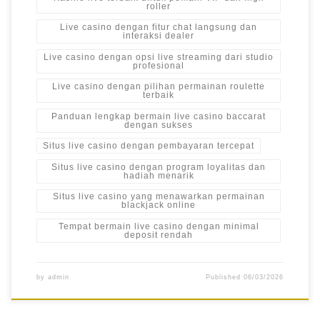
roller
Live casino dengan fitur chat langsung dan
interaksi dealer
Live casino dengan opsi live streaming dari studio
profesional
Live casino dengan pilihan permainan roulette
terbaik
Panduan lengkap bermain live casino baccarat
dengan sukses
Situs live casino dengan pembayaran tercepat
Situs live casino dengan program loyalitas dan
hadiah menarik
Situs live casino yang menawarkan permainan
blackjack online
Tempat bermain live casino dengan minimal
deposit rendah
by
admin
Published
06/03/2026