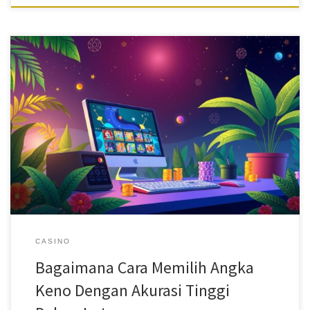
Memilih angka Keno yang tepat dalam lotere online dapat
meningkatkan peluang untuk mendapatkan kemenangan. Strategi
yang tepat, seperti menganalisis pola nomor sebelumnya dan
menggunakan kombinasi angka yang seimbang, dapat membantu
dalam pengambilan keputusan yang lebih akurat. Dengan
pemahaman yang baik tentang cara kerja Keno, pemain dapat
meningkatkan kemungkinan mereka untuk […]
CASINO
Bagaimana Cara Memilih Angka
Keno Dengan Akurasi Tinggi