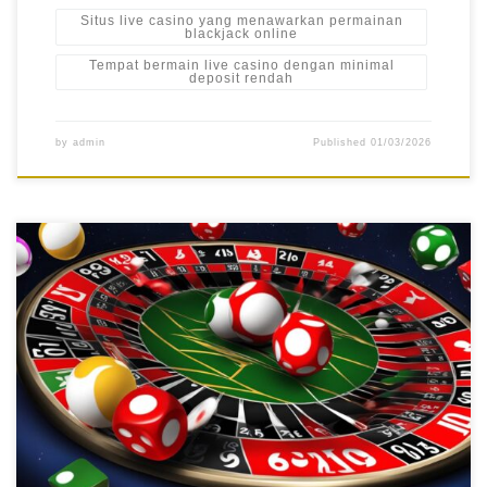
Situs live casino yang menawarkan permainan
blackjack online
Tempat bermain live casino dengan minimal
deposit rendah
by
admin
Published
01/03/2026
Bermain lotere angka di Keno casino menawarkan keuntungan
unik yang tidak selalu ditemukan dalam permainan lainnya. Salah
satu keunggulan utama adalah peluang menang yang lebih tinggi,
karena pemain dapat memilih lebih banyak angka dalam satu
permainan. Ini memberikan kontrol lebih besar atas hasil dan bisa
meningkatkan pengalaman bermain. Selain itu, […]