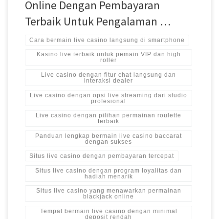
Online Dengan Pembayaran
Terbaik Untuk Pengalaman …
Cara bermain live casino langsung di smartphone
Kasino live terbaik untuk pemain VIP dan high
roller
Live casino dengan fitur chat langsung dan
interaksi dealer
Live casino dengan opsi live streaming dari studio
profesional
Live casino dengan pilihan permainan roulette
terbaik
Panduan lengkap bermain live casino baccarat
dengan sukses
Situs live casino dengan pembayaran tercepat
Situs live casino dengan program loyalitas dan
hadiah menarik
Situs live casino yang menawarkan permainan
blackjack online
Tempat bermain live casino dengan minimal
deposit rendah