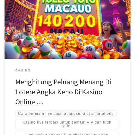
Keno adalah permainan lotere yang populer di kasino online,
menawarkan peluang menarik bagi para pemain. Menghitung
peluang menang di lotere angka Keno bisa menjadi kunci untuk
meningkatkan kesempatan sukses dan mengelola ekspektasi
pemain. Dengan memahami bagaimana angka dipilih dan berapa
banyak angka yang harus dipertaruhkan, pemain dapat
mengoptimalkan strategi mereka. […]
CASINO
Menghitung Peluang Menang Di
Lotere Angka Keno Di Kasino
Online …
Cara bermain live casino langsung di smartphone
Kasino live terbaik untuk pemain VIP dan high
roller
Live casino dengan fitur chat langsung dan