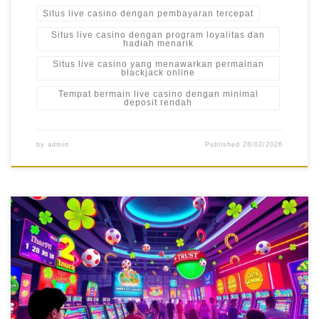
Situs live casino dengan pembayaran tercepat
Situs live casino dengan program loyalitas dan
hadiah menarik
Situs live casino yang menawarkan permainan
blackjack online
Tempat bermain live casino dengan minimal
deposit rendah
by
admin
Published
28/02/2026
Permainan Keno telah menjadi salah satu lotere online yang
populer di kalangan penggemar judi. Dalam permainan ini,
pemain memilih angka-angka dengan harapan angka tersebut
akan muncul dalam undian. Prediksi angka Keno yang sering keluar
dapat membantu pemain meningkatkan peluang mereka untuk
menang. Analisis data dari hasil undian sebelumnya bisa