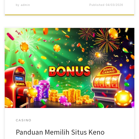
by
admin
Published
04/03/2026
Mencari situs Keno online dengan pembayaran terbaik bisa
menjadi tugas yang membingungkan bagi banyak pemain. Dalam
dunia perjudian online yang terus berkembang, penting untuk
menemukan platform yang tidak hanya menawarkan peluang
permainan menarik, tetapi juga menjamin keadilan dan keandalan
dalam pembayaran. Pemain harus memperhatikan beberapa
faktor kunci, termasuk reputasi situs, […]
CASINO
Panduan Memilih Situs Keno