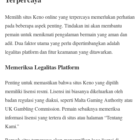
Memilih situs Keno online yang terpercaya memerlukan perhatian
pada beberapa aspek penting. Tindakan ini akan membantu
pemain untuk menikmati pengalaman bermain yang aman dan
adil. Dua faktor utama yang perlu dipertimbangkan adalah
legalitas platform dan fitur keamanan yang ditawarkan.
Memeriksa Legalitas Platform
Penting untuk memastikan bahwa situs Keno yang dipilih
memiliki lisensi resmi. Lisensi ini biasanya dikeluarkan oleh
badan regulasi yang diakui, seperti Malta Gaming Authority atau
UK Gambling Commission. Pemain sebaiknya memeriksa
informasi lisensi yang tertera di situs atau halaman “Tentang
Kami.”
Banyak situs terpercaya akan menampilkan logo lisensi di