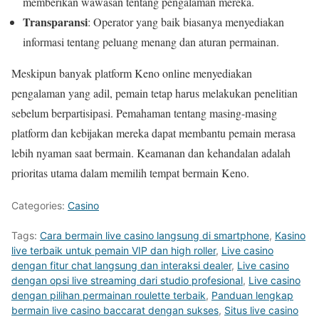
memberikan wawasan tentang pengalaman mereka.
Transparansi
: Operator yang baik biasanya menyediakan
informasi tentang peluang menang dan aturan permainan.
Meskipun banyak platform Keno online menyediakan
pengalaman yang adil, pemain tetap harus melakukan penelitian
sebelum berpartisipasi. Pemahaman tentang masing-masing
platform dan kebijakan mereka dapat membantu pemain merasa
lebih nyaman saat bermain. Keamanan dan kehandalan adalah
prioritas utama dalam memilih tempat bermain Keno.
Categories:
Casino
Tags:
Cara bermain live casino langsung di smartphone
,
Kasino
live terbaik untuk pemain VIP dan high roller
,
Live casino
dengan fitur chat langsung dan interaksi dealer
,
Live casino
dengan opsi live streaming dari studio profesional
,
Live casino
dengan pilihan permainan roulette terbaik
,
Panduan lengkap
bermain live casino baccarat dengan sukses
,
Situs live casino