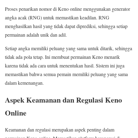
Proses penarikan nomor di Keno online menggunakan generator
angka acak (RNG) untuk memastikan keadilan. RNG
menghasilkan hasil yang tidak dapat diprediksi, sehingga setiap
permainan adalah unik dan adil.
Setiap angka memiliki peluang yang sama untuk ditarik, sehingga
tidak ada pola tetap. Ini membuat permainan Keno menarik
karena tidak ada cara untuk menentukan hasil. Sistem ini juga
memastikan bahwa semua pemain memiliki peluang yang sama
dalam kemenangan.
Aspek Keamanan dan Regulasi Keno
Online
Keamanan dan regulasi merupakan aspek penting dalam