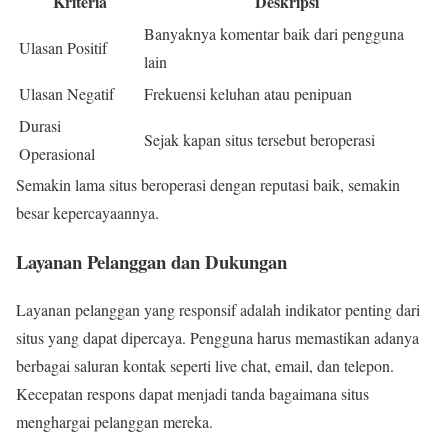
Kriteria
Deskripsi
Banyaknya komentar baik dari pengguna
Ulasan Positif
lain
Ulasan Negatif
Frekuensi keluhan atau penipuan
Durasi
Sejak kapan situs tersebut beroperasi
Operasional
Semakin lama situs beroperasi dengan reputasi baik, semakin
besar kepercayaannya.
Layanan Pelanggan dan Dukungan
Layanan pelanggan yang responsif adalah indikator penting dari
situs yang dapat dipercaya. Pengguna harus memastikan adanya
berbagai saluran kontak seperti live chat, email, dan telepon.
Kecepatan respons dapat menjadi tanda bagaimana situs
menghargai pelanggan mereka.