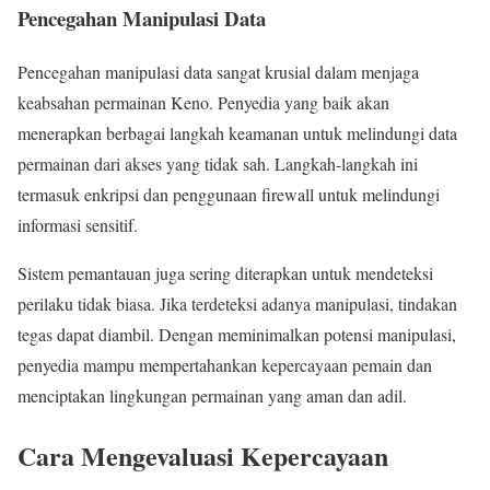
Pencegahan Manipulasi Data
Pencegahan manipulasi data sangat krusial dalam menjaga
keabsahan permainan Keno. Penyedia yang baik akan
menerapkan berbagai langkah keamanan untuk melindungi data
permainan dari akses yang tidak sah. Langkah-langkah ini
termasuk enkripsi dan penggunaan firewall untuk melindungi
informasi sensitif.
Sistem pemantauan juga sering diterapkan untuk mendeteksi
perilaku tidak biasa. Jika terdeteksi adanya manipulasi, tindakan
tegas dapat diambil. Dengan meminimalkan potensi manipulasi,
penyedia mampu mempertahankan kepercayaan pemain dan
menciptakan lingkungan permainan yang aman dan adil.
Cara Mengevaluasi Kepercayaan