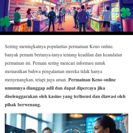
Seiring meningkatnya popularitas permainan Keno online,
banyak pemain bertanya-tanya tentang keadilan dan keandalan
permainan ini. Pemain sering mencari informasi untuk
memastikan bahwa pengalaman mereka tidak hanya
Permainan Keno online
menyenangkan, tetapi juga aman.
umumnya dianggap adil dan dapat dipercaya jika
diselenggarakan oleh kasino yang terlisensi dan diawasi oleh
pihak berwenang.