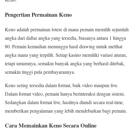
Pengertian Permainan Keno
Keno adalah permainan lotere di mana pemain memilih sejumlah
angka dari daftar angka yang tersedia, biasanya antara 1 hingga
80. Pemain kemudian menunggu hasil drawing untuk melihat
angka mana yang terpilih. Setiap kasino memiliki variasi aturan,
tetapi umumnya, semakin banyak angka yang berhasil ditebak,
semakin tinggi pula pembayarannya.
Keno sering tersedia dalam format, baik video maupun live.
Dalam format video, pemain hanya berinteraksi dengan sistem.
Sedangkan dalam format live, hasilnya diundi secara real-time,
memberikan pengalaman yang lebih mendebarkan bagi pemain.
Cara Memainkan Keno Secara Online