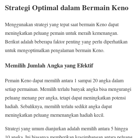
Strategi Optimal dalam Bermain Keno
Menggunakan strategi yang tepat saat bermain Keno dapat
meningkatkan peluang pemain untuk meraih kemenangan.
Berikut adalah beberapa faktor penting yang perlu diperhatikan
untuk mengoptimalkan pengalaman bermain Keno.
Memilih Jumlah Angka yang Efektif
Pemain Keno dapat memilih antara 1 sampai 20 angka dalam
setiap permainan. Memilih terlalu banyak angka bisa mengurangi
peluang menang per angka, tetapi dapat meningkatkan potensi
hadiah. Sebaliknya, memilih terlalu sedikit angka dapat
meningkatkan peluang memenangkan hadiah kecil.
Strategi yang umum dianjurkan adalah memilih antara 5 hingga
10 angka. Ini biasanya memberikan keseimbangan antara peluang