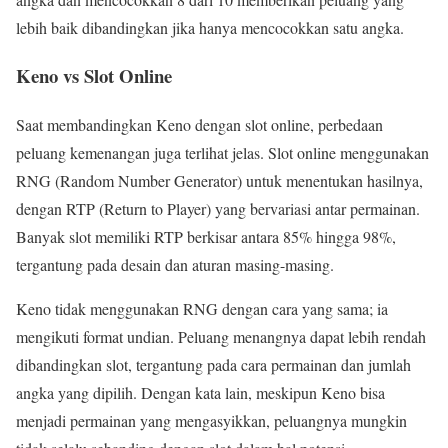
lebih baik dibandingkan jika hanya mencocokkan satu angka.
Keno vs Slot Online
Saat membandingkan Keno dengan slot online, perbedaan
peluang kemenangan juga terlihat jelas. Slot online menggunakan
RNG (Random Number Generator) untuk menentukan hasilnya,
dengan RTP (Return to Player) yang bervariasi antar permainan.
Banyak slot memiliki RTP berkisar antara 85% hingga 98%,
tergantung pada desain dan aturan masing-masing.
Keno tidak menggunakan RNG dengan cara yang sama; ia
mengikuti format undian. Peluang menangnya dapat lebih rendah
dibandingkan slot, tergantung pada cara permainan dan jumlah
angka yang dipilih. Dengan kata lain, meskipun Keno bisa
menjadi permainan yang mengasyikkan, peluangnya mungkin