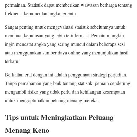
permainan. Statistik dapat memberikan wawasan berharga tentang
frekuensi kemunculan angka tertentu.
Sangat penting untuk mengevaluasi statistik sebelumnya untuk
membuat keputusan yang lebih terinformasi. Pemain mungkin
ingin mencatat angka yang sering muncul dalam beberapa sesi
atau menggunakan sumber daya online yang menunjukkan hasil
terbaru.
Berkaitan erat dengan ini adalah penggunaan strategi perjudian.
Tanpa pemahaman yang baik tentang statistik, pemain cenderung
mengambil risiko yang tidak perlu dan kehilangan kesempatan
untuk mengoptimalkan peluang menang mereka.
Tips untuk Meningkatkan Peluang
Menang Keno