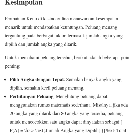
Kesimpulan
Permainan Keno di kasino online menawarkan kesempatan
menarik untuk mendapatkan keuntungan. Peluang menang
tergantung pada berbagai faktor, termasuk jumlah angka yang
dipilih dan jumlah angka yang ditarik.
Untuk memahami peluang tersebut, berikut adalah beberapa poin
penting:
Pilih Angka dengan Tepat
: Semakin banyak angka yang
dipilih, semakin kecil peluang menang.
Perhitungan Peluang
: Menghitung peluang dapat
menggunakan rumus matematis sederhana. Misalnya, jika ada
20 angka yang ditarik dari 80 angka yang tersedia, peluang
untuk mencocokkan satu angka dapat dinyatakan sebagai:[
P(A) = \frac{\text{Jumlah Angka yang Dipilih}}{\text{Total