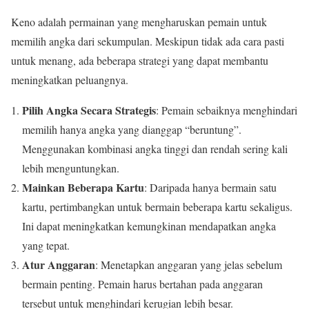
Keno adalah permainan yang mengharuskan pemain untuk
memilih angka dari sekumpulan. Meskipun tidak ada cara pasti
untuk menang, ada beberapa strategi yang dapat membantu
meningkatkan peluangnya.
Pilih Angka Secara Strategis
: Pemain sebaiknya menghindari
memilih hanya angka yang dianggap “beruntung”.
Menggunakan kombinasi angka tinggi dan rendah sering kali
lebih menguntungkan.
Mainkan Beberapa Kartu
: Daripada hanya bermain satu
kartu, pertimbangkan untuk bermain beberapa kartu sekaligus.
Ini dapat meningkatkan kemungkinan mendapatkan angka
yang tepat.
Atur Anggaran
: Menetapkan anggaran yang jelas sebelum
bermain penting. Pemain harus bertahan pada anggaran
tersebut untuk menghindari kerugian lebih besar.