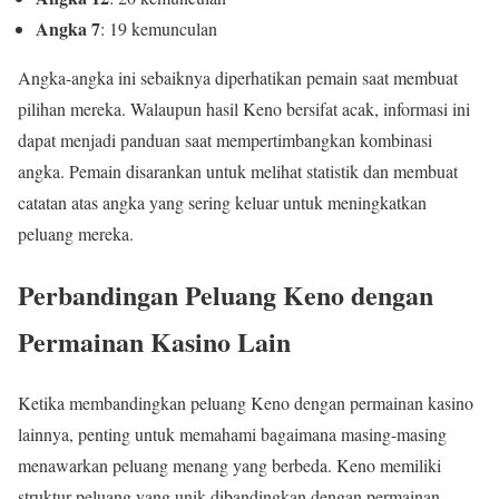
Angka 7
: 19 kemunculan
Angka-angka ini sebaiknya diperhatikan pemain saat membuat
pilihan mereka. Walaupun hasil Keno bersifat acak, informasi ini
dapat menjadi panduan saat mempertimbangkan kombinasi
angka. Pemain disarankan untuk melihat statistik dan membuat
catatan atas angka yang sering keluar untuk meningkatkan
peluang mereka.
Perbandingan Peluang Keno dengan
Permainan Kasino Lain
Ketika membandingkan peluang Keno dengan permainan kasino
lainnya, penting untuk memahami bagaimana masing-masing
menawarkan peluang menang yang berbeda. Keno memiliki
struktur peluang yang unik dibandingkan dengan permainan