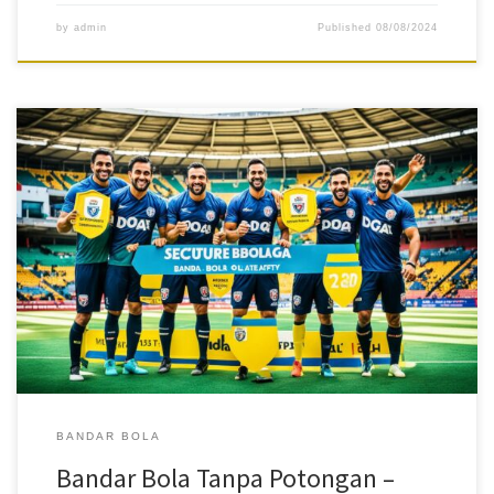
by
admin
Published
08/08/2024
Dalam dunia taruhan bola, penting untuk memilih bandar yang
menawarkan pengalaman bermain yang aman dan terpercaya.
Bandar bola tanpa potongan adalah solusi ideal bagi para pemain
yang menginginkan keuntungan maksimal tanpa adanya potongan
biaya saat bertaruh. Artikel ini akan membahas secara mendalam
tentang bandar bola tanpa potongan, mulai dari definisi […]
BANDAR BOLA
Bandar Bola Tanpa Potongan –