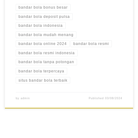
bandar bola bonus besar
bandar bola deposit pulsa
bandar bola indonesia
bandar bola mudah menang
bandar bola online 2024
bandar bola resmi
bandar bola resmi indonesia
bandar bola tanpa potongan
bandar bola terpercaya
situs bandar bola terbaik
by
admin
Published
03/08/2024