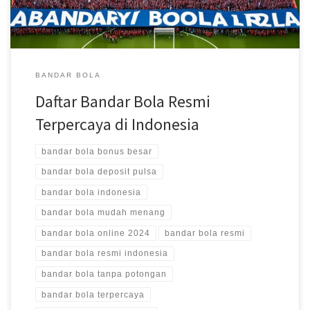
dapatkan […]
BANDAR BOLA
Daftar Bandar Bola Resmi
Terpercaya di Indonesia
bandar bola bonus besar
bandar bola deposit pulsa
bandar bola indonesia
bandar bola mudah menang
bandar bola online 2024
bandar bola resmi
bandar bola resmi indonesia
bandar bola tanpa potongan
bandar bola terpercaya