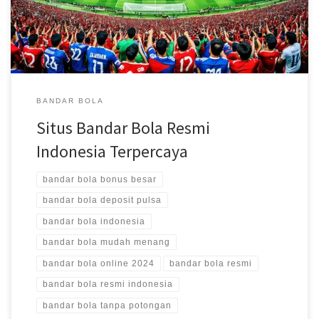
mendapatkan akses ke berbagai jenis taruhan, tetapi juga
menikmati […]
BANDAR BOLA
Situs Bandar Bola Resmi
Indonesia Terpercaya
bandar bola bonus besar
bandar bola deposit pulsa
bandar bola indonesia
bandar bola mudah menang
bandar bola online 2024
bandar bola resmi
bandar bola resmi indonesia
bandar bola tanpa potongan