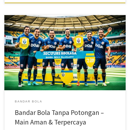
Dalam dunia taruhan bola, penting untuk memilih bandar yang
menawarkan pengalaman bermain yang aman dan terpercaya.
Bandar bola tanpa potongan adalah solusi ideal bagi para pemain
yang menginginkan keuntungan maksimal tanpa adanya potongan
biaya saat bertaruh. Artikel ini akan membahas secara mendalam
tentang bandar bola tanpa potongan, mulai dari definisi […]
BANDAR BOLA
Bandar Bola Tanpa Potongan –
Main Aman & Terpercaya