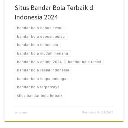
Situs Bandar Bola Terbaik di
Indonesia 2024
bandar bola bonus besar
bandar bola deposit pulsa
bandar bola indonesia
bandar bola mudah menang
bandar bola online 2024
bandar bola resmi
bandar bola resmi indonesia
bandar bola tanpa potongan
bandar bola terpercaya
situs bandar bola terbaik
by
admin
Published
04/08/2024