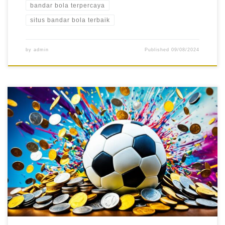
bandar bola terpercaya
situs bandar bola terbaik
by
admin
Published
09/08/2024
Dalam dunia taruhan olahraga, bandar bola bonus besar menjadi
salah satu faktor kunci yang dapat membantu pemain meraih
keuntungan maksimal. Dengan banyaknya promo bonus bandar
bola yang ditawarkan, memilih situs yang tepat adalah langkah
awal untuk mendapatkan pengalaman taruhan menguntungkan.
Pemain dituntut untuk memahami dengan baik bagaimana bonus
ini berfungsi, […]