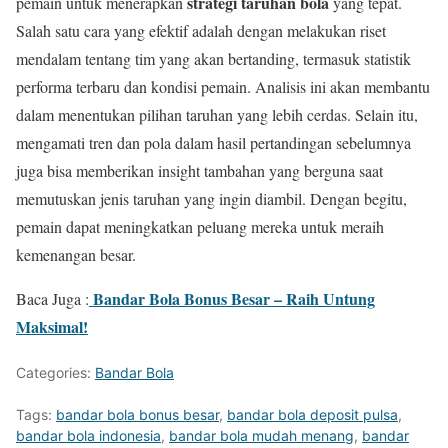
strategi taruhan bola
pemain untuk menerapkan
yang tepat.
Salah satu cara yang efektif adalah dengan melakukan riset
mendalam tentang tim yang akan bertanding, termasuk statistik
performa terbaru dan kondisi pemain. Analisis ini akan membantu
dalam menentukan pilihan taruhan yang lebih cerdas. Selain itu,
mengamati tren dan pola dalam hasil pertandingan sebelumnya
juga bisa memberikan insight tambahan yang berguna saat
memutuskan jenis taruhan yang ingin diambil. Dengan begitu,
pemain dapat meningkatkan peluang mereka untuk meraih
kemenangan besar.
Bandar Bola Bonus Besar – Raih Untung
Baca Juga :
Maksimal!
Categories:
Bandar Bola
Tags:
bandar bola bonus besar
,
bandar bola deposit pulsa
,
bandar bola indonesia
,
bandar bola mudah menang
,
bandar