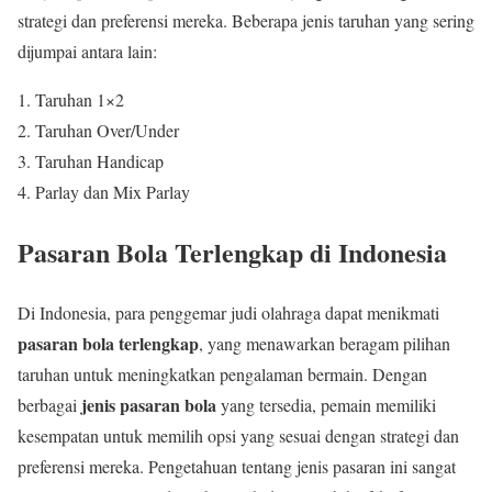
strategi dan preferensi mereka. Beberapa jenis taruhan yang sering
dijumpai antara lain:
Taruhan 1×2
Taruhan Over/Under
Taruhan Handicap
Parlay dan Mix Parlay
Pasaran Bola Terlengkap di Indonesia
Di Indonesia, para penggemar judi olahraga dapat menikmati
pasaran bola terlengkap
, yang menawarkan beragam pilihan
taruhan untuk meningkatkan pengalaman bermain. Dengan
jenis pasaran bola
berbagai
yang tersedia, pemain memiliki
kesempatan untuk memilih opsi yang sesuai dengan strategi dan
preferensi mereka. Pengetahuan tentang jenis pasaran ini sangat