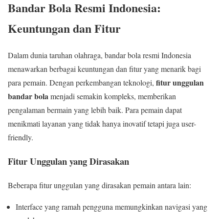
Bandar Bola Resmi Indonesia:
Keuntungan dan Fitur
Dalam dunia taruhan olahraga, bandar bola resmi Indonesia
menawarkan berbagai keuntungan dan fitur yang menarik bagi
fitur unggulan
para pemain. Dengan perkembangan teknologi,
bandar bola
menjadi semakin kompleks, memberikan
pengalaman bermain yang lebih baik. Para pemain dapat
menikmati layanan yang tidak hanya inovatif tetapi juga user-
friendly.
Fitur Unggulan yang Dirasakan
Beberapa fitur unggulan yang dirasakan pemain antara lain:
Interface yang ramah pengguna memungkinkan navigasi yang