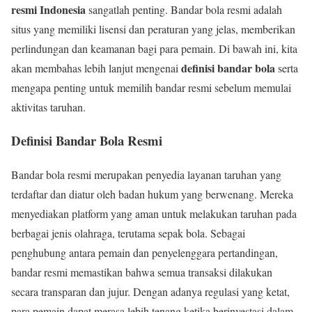
resmi Indonesia
sangatlah penting. Bandar bola resmi adalah
situs yang memiliki lisensi dan peraturan yang jelas, memberikan
perlindungan dan keamanan bagi para pemain. Di bawah ini, kita
definisi bandar bola
akan membahas lebih lanjut mengenai
serta
mengapa penting untuk memilih bandar resmi sebelum memulai
aktivitas taruhan.
Definisi Bandar Bola Resmi
Bandar bola resmi merupakan penyedia layanan taruhan yang
terdaftar dan diatur oleh badan hukum yang berwenang. Mereka
menyediakan platform yang aman untuk melakukan taruhan pada
berbagai jenis olahraga, terutama sepak bola. Sebagai
penghubung antara pemain dan penyelenggara pertandingan,
bandar resmi memastikan bahwa semua transaksi dilakukan
secara transparan dan jujur. Dengan adanya regulasi yang ketat,
para pemain dapat merasa lebih tenang ketika berinvestasi dalam