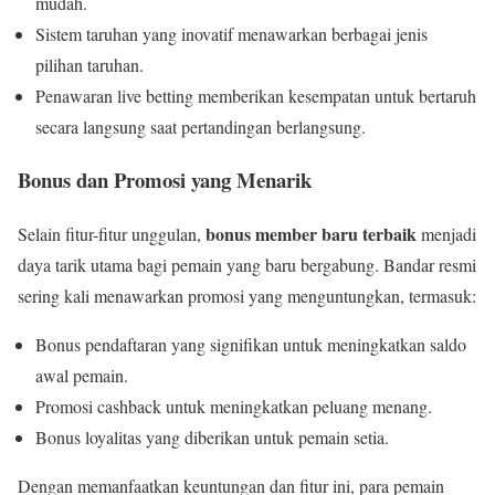
mudah.
Sistem taruhan yang inovatif menawarkan berbagai jenis
pilihan taruhan.
Penawaran live betting memberikan kesempatan untuk bertaruh
secara langsung saat pertandingan berlangsung.
Bonus dan Promosi yang Menarik
bonus member baru terbaik
Selain fitur-fitur unggulan,
menjadi
daya tarik utama bagi pemain yang baru bergabung. Bandar resmi
sering kali menawarkan promosi yang menguntungkan, termasuk:
Bonus pendaftaran yang signifikan untuk meningkatkan saldo
awal pemain.
Promosi cashback untuk meningkatkan peluang menang.
Bonus loyalitas yang diberikan untuk pemain setia.
Dengan memanfaatkan keuntungan dan fitur ini, para pemain