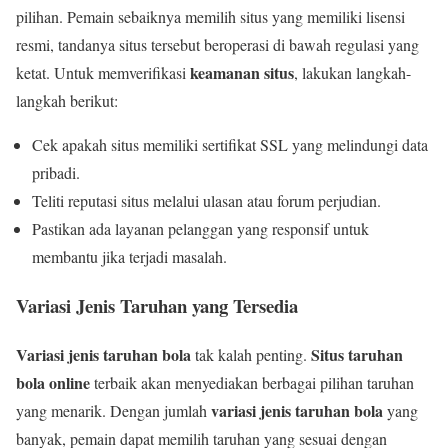
pilihan. Pemain sebaiknya memilih situs yang memiliki lisensi
resmi, tandanya situs tersebut beroperasi di bawah regulasi yang
keamanan situs
ketat. Untuk memverifikasi
, lakukan langkah-
langkah berikut:
Cek apakah situs memiliki sertifikat SSL yang melindungi data
pribadi.
Teliti reputasi situs melalui ulasan atau forum perjudian.
Pastikan ada layanan pelanggan yang responsif untuk
membantu jika terjadi masalah.
Variasi Jenis Taruhan yang Tersedia
Variasi jenis taruhan bola
Situs taruhan
tak kalah penting.
bola online
terbaik akan menyediakan berbagai pilihan taruhan
variasi jenis taruhan bola
yang menarik. Dengan jumlah
yang
banyak, pemain dapat memilih taruhan yang sesuai dengan