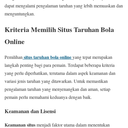
dapat mengalami pengalaman taruhan yang lebih memuaskan dan
menguntungkan.
Kriteria Memilih Situs Taruhan Bola
Online
situs taruhan bola online
Pemilihan
yang tepat merupakan
langkah penting bagi para pemain. Terdapat beberapa kriteria
yang perlu diperhatikan, terutama dalam aspek keamanan dan
variasi jenis taruhan yang ditawarkan. Untuk memastikan
pengalaman taruhan yang menyenangkan dan aman, setiap
pemain perlu memahami keduanya dengan baik.
Keamanan dan Lisensi
Keamanan situs
menjadi faktor utama dalam menentukan