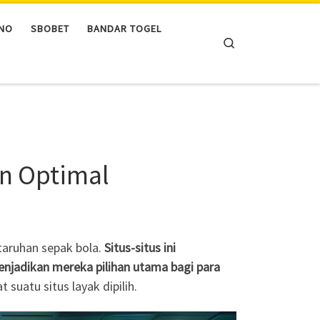
INO
SBOBET
BANDAR TOGEL
Search
an Optimal
taruhan sepak bola.
Situs-situs ini
njadikan mereka pilihan utama bagi para
uatu situs layak dipilih.