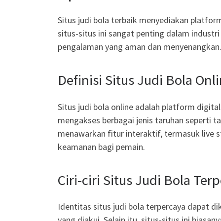
Situs judi bola terbaik menyediakan platfo
situs-situs ini sangat penting dalam industr
pengalaman yang aman dan menyenangkan
Definisi Situs Judi Bola Onl
Situs judi bola online adalah platform dig
mengakses berbagai jenis taruhan seperti tar
menawarkan fitur interaktif, termasuk live s
keamanan bagi pemain.
Ciri-ciri Situs Judi Bola Ter
Identitas situs judi bola terpercaya dapat di
yang diakui. Selain itu, situs-situs ini bi