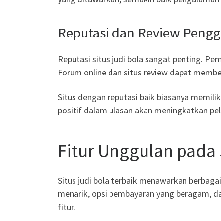
Reputasi dan Review Peng
Reputasi situs judi bola sangat penting. Pe
Forum online dan situs review dapat memb
Situs dengan reputasi baik biasanya memilik
positif dalam ulasan akan meningkatkan pel
Fitur Unggulan pada 
Situs judi bola terbaik menawarkan berbaga
menarik, opsi pembayaran yang beragam, da
fitur.