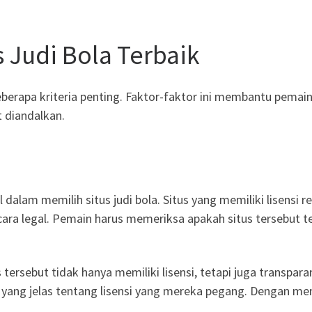
s Judi Bola Terbaik
 beberapa kriteria penting. Faktor-faktor ini membantu pe
 diandalkan.
ial dalam memilih situs judi bola. Situs yang memiliki lisen
ra legal. Pemain harus memeriksa apakah situs tersebut terd
ersebut tidak hanya memiliki lisensi, tetapi juga transpara
yang jelas tentang lisensi yang mereka pegang. Dengan memi