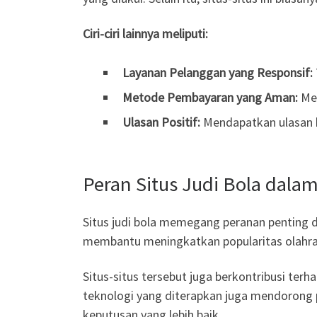
Ciri-ciri lainnya meliputi:
Layanan Pelanggan yang Responsif:
Metode Pembayaran yang Aman:
Men
Ulasan Positif:
Mendapatkan ulasan b
Peran Situs Judi Bola dalam
Situs judi bola memegang peranan penting 
membantu meningkatkan popularitas olahrag
Situs-situs tersebut juga berkontribusi te
teknologi yang diterapkan juga mendorong 
keputusan yang lebih baik.