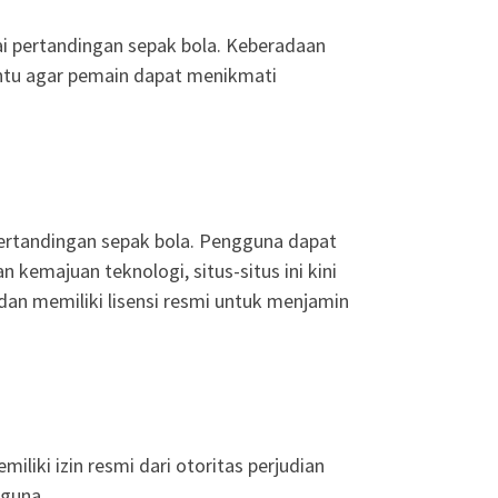
ai pertandingan sepak bola. Keberadaan
rtentu agar pemain dapat menikmati
pertandingan sepak bola. Pengguna dapat
 kemajuan teknologi, situs-situs ini kini
 dan memiliki lisensi resmi untuk menjamin
miliki izin resmi dari otoritas perjudian
gguna.