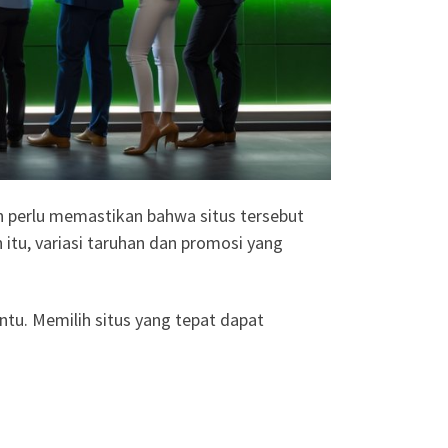
n perlu memastikan bahwa situs tersebut
 itu, variasi taruhan dan promosi yang
tu. Memilih situs yang tepat dapat