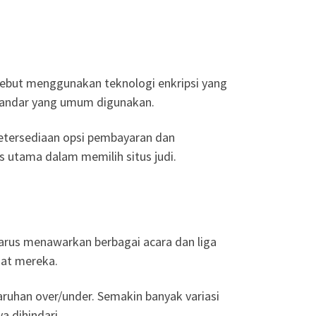
sebut menggunakan teknologi enkripsi yang
standar yang umum digunakan.
etersediaan opsi pembayaran dan
 utama dalam memilih situs judi.
harus menawarkan berbagai acara dan liga
nat mereka.
aruhan over/under. Semakin banyak variasi
a dihindari.