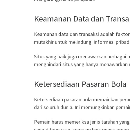
Keamanan Data dan Transa
Keamanan data dan transaksi adalah faktor
mutakhir untuk melindungi informasi priba
Situs yang baik juga menawarkan berbagai
menghindari situs yang hanya menawarkan m
Ketersediaan Pasaran Bola
Ketersediaan pasaran bola memainkan peran 
dari seluruh dunia. Ini memungkinkan pema
Pemain harus memeriksa jenis taruhan yang t
yang ditawarkan, semakin baik pengalaman b