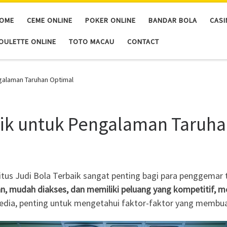
OME
CEME ONLINE
POKER ONLINE
BANDAR BOLA
CAS
OULETTE ONLINE
TOTO MACAU
CONTACT
ngalaman Taruhan Optimal
baik untuk Pengalaman Taruh
tus Judi Bola Terbaik sangat penting bagi para penggemar 
mudah diakses, dan memiliki peluang yang kompetitif, me
dia, penting untuk mengetahui faktor-faktor yang membuat s