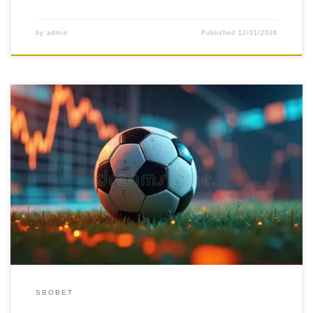
by
admin
Published
12/01/2026
Dalam dunia taruhan online, Bandar SBOBET dikenal sebagai salah
satu pilihan teratas yang menawarkan layanan 24 jam. Dengan
akses tanpa henti, pemain dapat menikmati berbagai jenis
permainan kapan saja dan di mana saja. Keberadaan platform ini
memberikan kenyamanan bagi mereka yang ingin merasakan
sensasi bertaruh tanpa harus terbatas oleh waktu. […]
SBOBET