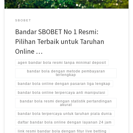
SBOBET
Bandar SBOBET No 1 Resmi:
Pilihan Terbaik untuk Taruhan
Online …
agen bandar bola resmi tanpa minimal deposit
bandar bola dengan metode pembayaran
terlengkap
bandar bola online dengan pasaran liga lengkap
bandar bola online terpercaya anti manipulasi
bandar bola resmi dengan statistik pertandingan
akurat
bandar bola terpercaya untuk taruhan piala dunia
daftar bandar bola online dengan layanan 24 jam
link resmi bandar bola dengan fitur live betting