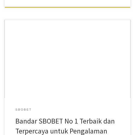
Bandar SBOBET telah menjadi pilihan utama bagi banyak
penggemar judi online di Indonesia. Kepercayaan dan kualitas
layanan yang ditawarkan menjadikan mereka nomor satu dalam
industri ini. Dengan berbagai pilihan permainan dan interaksi yang
mudah, pemain dapat menikmati pengalaman yang aman dan
menyenangkan. Dalam dunia perjudian online, penting untuk
memilih platform […]
SBOBET
Bandar SBOBET No 1 Terbaik dan
Terpercaya untuk Pengalaman