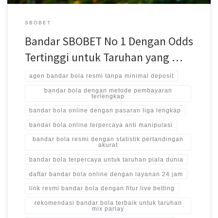
SBOBET
Bandar SBOBET No 1 Dengan Odds
Tertinggi untuk Taruhan yang …
agen bandar bola resmi tanpa minimal deposit
bandar bola dengan metode pembayaran
terlengkap
bandar bola online dengan pasaran liga lengkap
bandar bola online terpercaya anti manipulasi
bandar bola resmi dengan statistik pertandingan
akurat
bandar bola terpercaya untuk taruhan piala dunia
daftar bandar bola online dengan layanan 24 jam
link resmi bandar bola dengan fitur live betting
rekomendasi bandar bola terbaik untuk taruhan
mix parlay