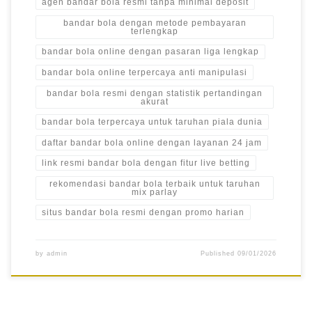
agen bandar bola resmi tanpa minimal deposit
bandar bola dengan metode pembayaran
terlengkap
bandar bola online dengan pasaran liga lengkap
bandar bola online terpercaya anti manipulasi
bandar bola resmi dengan statistik pertandingan
akurat
bandar bola terpercaya untuk taruhan piala dunia
daftar bandar bola online dengan layanan 24 jam
link resmi bandar bola dengan fitur live betting
rekomendasi bandar bola terbaik untuk taruhan
mix parlay
situs bandar bola resmi dengan promo harian
by
admin
Published
09/01/2026