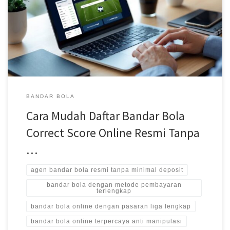
taruhan yang sederhana dan menyenangkan. Dengan mengikuti
langkah-langkah yang jelas, bettor dapat dengan cepat mendaftar
dan mulai memasang taruhan tanpa kesulitan. Proses pendaftaran
tidak harus […]
BANDAR BOLA
Cara Mudah Daftar Bandar Bola
Correct Score Online Resmi Tanpa
…
agen bandar bola resmi tanpa minimal deposit
bandar bola dengan metode pembayaran
terlengkap
bandar bola online dengan pasaran liga lengkap
bandar bola online terpercaya anti manipulasi