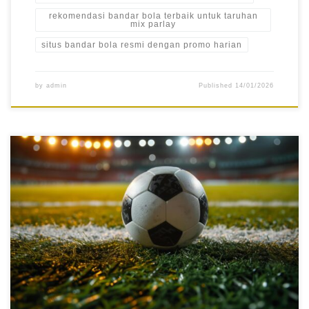
rekomendasi bandar bola terbaik untuk taruhan
mix parlay
situs bandar bola resmi dengan promo harian
by
admin
Published
14/01/2026
Bandar SBOBET dikenal sebagai salah satu platform judi online
terkemuka yang menawarkan odds tertinggi bagi para pemainnya.
Mereka menyediakan peluang yang menguntungkan dan beragam
jenis taruhan, sehingga memungkinkan para bettor untuk
mendapatkan pengalaman bermain yang maksimal. Keunggulan
ini menjadikan SBOBET pilihan utama bagi banyak penggemar
taruhan. Dengan berbagai pilihan olahraga […]