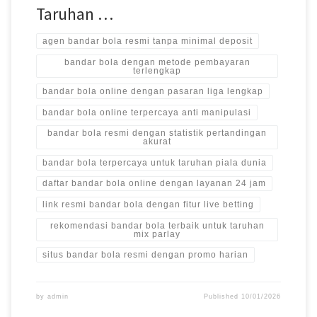
Taruhan …
agen bandar bola resmi tanpa minimal deposit
bandar bola dengan metode pembayaran
terlengkap
bandar bola online dengan pasaran liga lengkap
bandar bola online terpercaya anti manipulasi
bandar bola resmi dengan statistik pertandingan
akurat
bandar bola terpercaya untuk taruhan piala dunia
daftar bandar bola online dengan layanan 24 jam
link resmi bandar bola dengan fitur live betting
rekomendasi bandar bola terbaik untuk taruhan
mix parlay
situs bandar bola resmi dengan promo harian
by
admin
Published
10/01/2026