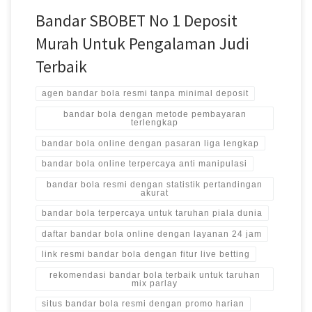
Bandar SBOBET No 1 Deposit
Murah Untuk Pengalaman Judi
Terbaik
agen bandar bola resmi tanpa minimal deposit
bandar bola dengan metode pembayaran
terlengkap
bandar bola online dengan pasaran liga lengkap
bandar bola online terpercaya anti manipulasi
bandar bola resmi dengan statistik pertandingan
akurat
bandar bola terpercaya untuk taruhan piala dunia
daftar bandar bola online dengan layanan 24 jam
link resmi bandar bola dengan fitur live betting
rekomendasi bandar bola terbaik untuk taruhan
mix parlay
situs bandar bola resmi dengan promo harian