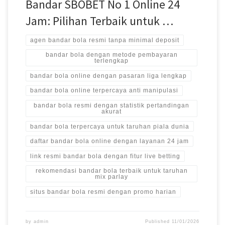
Bandar SBOBET No 1 Online 24
Jam: Pilihan Terbaik untuk …
agen bandar bola resmi tanpa minimal deposit
bandar bola dengan metode pembayaran
terlengkap
bandar bola online dengan pasaran liga lengkap
bandar bola online terpercaya anti manipulasi
bandar bola resmi dengan statistik pertandingan
akurat
bandar bola terpercaya untuk taruhan piala dunia
daftar bandar bola online dengan layanan 24 jam
link resmi bandar bola dengan fitur live betting
rekomendasi bandar bola terbaik untuk taruhan
mix parlay
situs bandar bola resmi dengan promo harian
by
admin
Published
11/01/2026