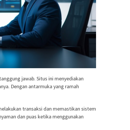
tanggung jawab. Situs ini menyediakan
nanya. Dengan antarmuka yang ramah
elakukan transaksi dan memastikan sistem
a nyaman dan puas ketika menggunakan