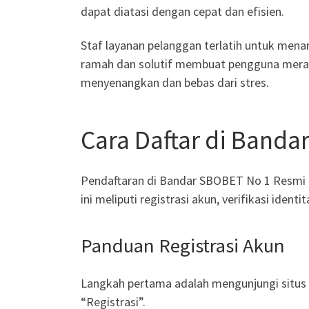
dapat diatasi dengan cepat dan efisien.
Staf layanan pelanggan terlatih untuk mena
ramah dan solutif membuat pengguna merasa
menyenangkan dan bebas dari stres.
Cara Daftar di Band
Pendaftaran di Bandar SBOBET No 1 Resmi 
ini meliputi registrasi akun, verifikasi iden
Panduan Registrasi Akun
Langkah pertama adalah mengunjungi situs
“Registrasi”.