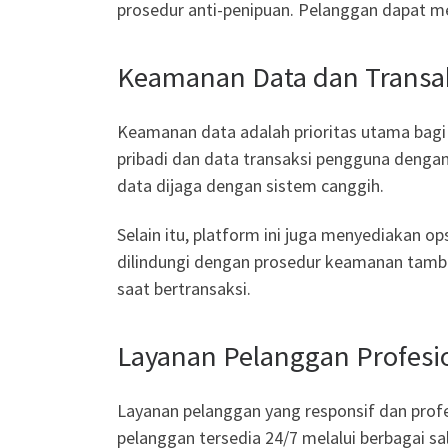
prosedur anti-penipuan. Pelanggan dapat m
Keamanan Data dan Transa
Keamanan data adalah prioritas utama bagi 
pribadi dan data transaksi pengguna denga
data dijaga dengan sistem canggih.
Selain itu, platform ini juga menyediakan 
dilindungi dengan prosedur keamanan tamb
saat bertransaksi.
Layanan Pelanggan Profesi
Layanan pelanggan yang responsif dan prof
pelanggan tersedia 24/7 melalui berbagai sa