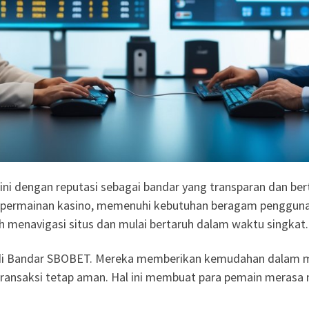
ini dengan reputasi sebagai bandar yang transparan dan ber
ngga permainan kasino, memenuhi kebutuhan beragam penggu
menavigasi situs dan mulai bertaruh dalam waktu singkat.
di Bandar SBOBET. Mereka memberikan kemudahan dalam m
 transaksi tetap aman. Hal ini membuat para pemain meras