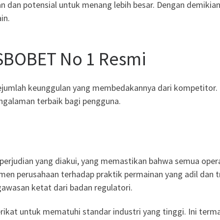
dan potensial untuk menang lebih besar. Dengan demikian
in.
SBOBET No 1 Resmi
mlah keunggulan yang membedakannya dari kompetitor. Da
engalaman terbaik bagi pengguna.
as perjudian yang diakui, yang memastikan bahwa semua ope
tmen perusahaan terhadap praktik permainan yang adil dan 
awasan ketat dari badan regulatori.
rikat untuk mematuhi standar industri yang tinggi. Ini ter