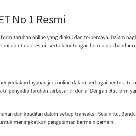
ET No 1 Resmi
m taruhan online yang diakui dan terpercaya. Dalam bagian
smi dan tidak resmi, serta keuntungan bermain di bandar r
T
nyediakan layanan judi online dalam berbagai bentuk, term
satu penyedia taruhan terbesar di dunia. Dengan platform ya
anan dan keadilan dalam setiap transaksi. Selain itu, Ba
k untuk meningkatkan pengalaman bermain pemain.