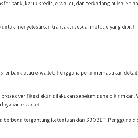
sfer bank, kartu kredit, e-wallet, dan terkadang pulsa. Sel
ntuk menyelesaikan transaksi sesuai metode yang dipilih. 
nsfer bank atau e-wallet. Pengguna perlu memastikan detail
roses verifikasi akan dilakukan sebelum dana dikirimkan. W
layanan e-wallet.
sa berbeda tergantung ketentuan dari SBOBET. Pengguna di