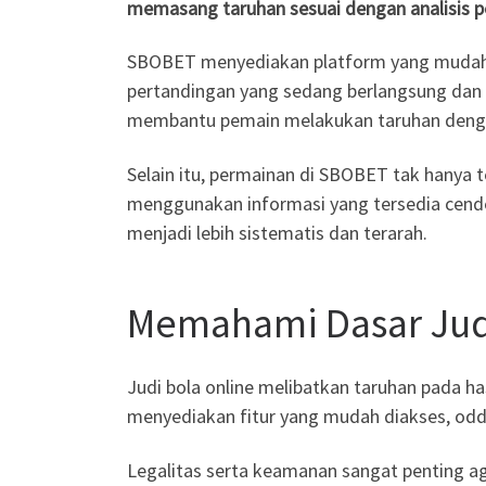
memasang taruhan sesuai dengan analisis 
SBOBET menyediakan platform yang mudah d
pertandingan yang sedang berlangsung dan mem
membantu pemain melakukan taruhan dengan 
Selain itu, permainan di SBOBET tak hanya
menggunakan informasi yang tersedia cende
menjadi lebih sistematis dan terarah.
Memahami Dasar Jud
Judi bola online melibatkan taruhan pada ha
menyediakan fitur yang mudah diakses, odd
Legalitas serta keamanan sangat penting ag