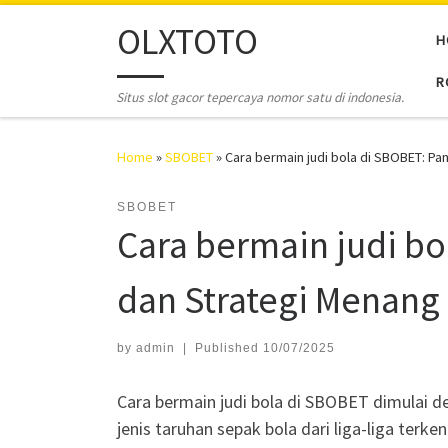
Skip to content
OLXTOTO
H
R
Situs slot gacor tepercaya nomor satu di indonesia.
Home
»
SBOBET
»
Cara bermain judi bola di SBOBET: P
SBOBET
Cara bermain judi b
dan Strategi Menang
by
admin
|
Published
10/07/2025
Cara bermain judi bola di SBOBET dimulai d
jenis taruhan sepak bola dari liga-liga terken