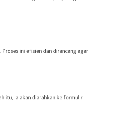
Proses ini efisien dan dirancang agar
 itu, ia akan diarahkan ke formulir