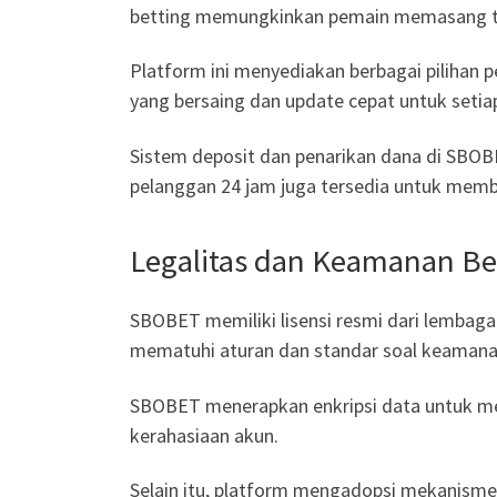
betting memungkinkan pemain memasang tar
Platform ini menyediakan berbagai pilihan p
yang bersaing dan update cepat untuk setia
Sistem deposit dan penarikan dana di SBO
pelanggan 24 jam juga tersedia untuk mem
Legalitas dan Keamanan B
SBOBET memiliki lisensi resmi dari lembaga
mematuhi aturan dan standar soal keamanan
SBOBET menerapkan enkripsi data untuk mel
kerahasiaan akun.
Selain itu, platform mengadopsi mekanisme