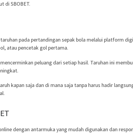
ut di SBOBET.
taruhan pada pertandingan sepak bola melalui platform digi
gol, atau pencetak gol pertama.
mencerminkan peluang dari setiap hasil. Taruhan ini membu
ningkat.
ruh kapan saja dan di mana saja tanpa harus hadir langsung
al.
BET
online dengan antarmuka yang mudah digunakan dan responsif