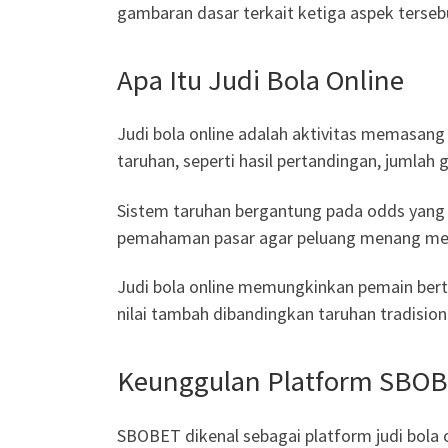
gambaran dasar terkait ketiga aspek terseb
Apa Itu Judi Bola Online
Judi bola online adalah aktivitas memasang 
taruhan, seperti hasil pertandingan, jumlah 
Sistem taruhan bergantung pada odds yang 
pemahaman pasar agar peluang menang me
Judi bola online memungkinkan pemain berta
nilai tambah dibandingkan taruhan tradision
Keunggulan Platform SBO
SBOBET dikenal sebagai platform judi bola 