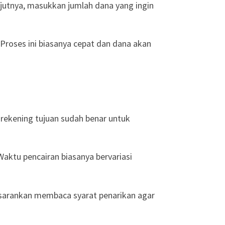
anjutnya, masukkan jumlah dana yang ingin
Proses ini biasanya cepat dan dana akan
 rekening tujuan sudah benar untuk
aktu pencairan biasanya bervariasi
sarankan membaca syarat penarikan agar