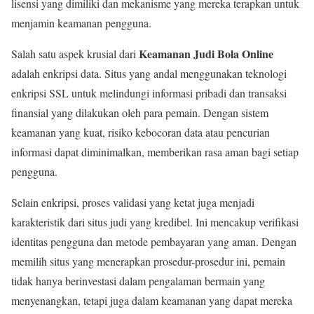
lisensi yang dimiliki dan mekanisme yang mereka terapkan untuk
menjamin keamanan pengguna.
Keamanan Judi Bola Online
Salah satu aspek krusial dari
adalah enkripsi data. Situs yang andal menggunakan teknologi
enkripsi SSL untuk melindungi informasi pribadi dan transaksi
finansial yang dilakukan oleh para pemain. Dengan sistem
keamanan yang kuat, risiko kebocoran data atau pencurian
informasi dapat diminimalkan, memberikan rasa aman bagi setiap
pengguna.
Selain enkripsi, proses validasi yang ketat juga menjadi
karakteristik dari situs judi yang kredibel. Ini mencakup verifikasi
identitas pengguna dan metode pembayaran yang aman. Dengan
memilih situs yang menerapkan prosedur-prosedur ini, pemain
tidak hanya berinvestasi dalam pengalaman bermain yang
menyenangkan, tetapi juga dalam keamanan yang dapat mereka