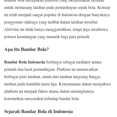
untuk memasang taruhan pada pertandingan sepak bola. Konsep
ini telah menjadi sangat populer di Indonesia dengan banyaknya
penggemar olahraga yang terlibat dalam taruhan tersebut.
Aktivitas ini tidak hanya menggairahkan, tetapi juga membawa
potensi keuntungan yang menarik bagi para petaruh.
Apa itu Bandar Bola?
Bandar Bola Indonesia
berfungsi sebagai mediator antara
petaruh dan hasil pertandingan. Platform ini menawarkan
berbagai jenis taruhan, mulai dari taruhan langsung hingga
taruhan pada kandidat juara liga. Kenyamanan dalam mengakses
platform ini menjadi faktor utama dalam meningkatnya
ketertarikan masyarakat terhadap bandar bola.
Sejarah Bandar Bola di Indonesia