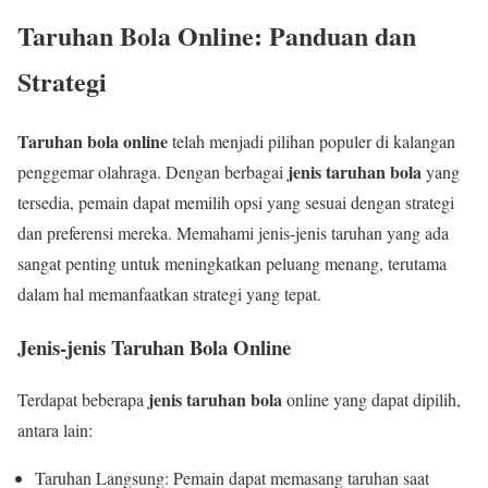
Taruhan Bola Online: Panduan dan
Strategi
Taruhan bola online
telah menjadi pilihan populer di kalangan
jenis taruhan bola
penggemar olahraga. Dengan berbagai
yang
tersedia, pemain dapat memilih opsi yang sesuai dengan strategi
dan preferensi mereka. Memahami jenis-jenis taruhan yang ada
sangat penting untuk meningkatkan peluang menang, terutama
dalam hal memanfaatkan strategi yang tepat.
Jenis-jenis Taruhan Bola Online
jenis taruhan bola
Terdapat beberapa
online yang dapat dipilih,
antara lain:
Taruhan Langsung: Pemain dapat memasang taruhan saat