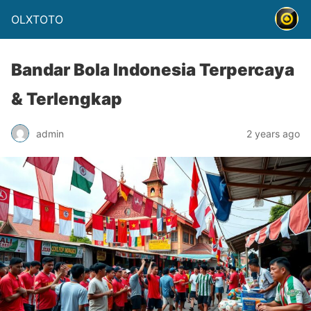
OLXTOTO
Bandar Bola Indonesia Terpercaya
& Terlengkap
admin
2 years ago