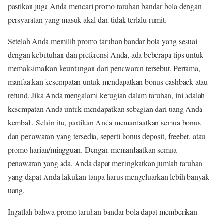
pastikan juga Anda mencari promo taruhan bandar bola dengan
persyaratan yang masuk akal dan tidak terlalu rumit.
Setelah Anda memilih promo taruhan bandar bola yang sesuai
dengan kebutuhan dan preferensi Anda, ada beberapa tips untuk
memaksimalkan keuntungan dari penawaran tersebut. Pertama,
manfaatkan kesempatan untuk mendapatkan bonus cashback atau
refund. Jika Anda mengalami kerugian dalam taruhan, ini adalah
kesempatan Anda untuk mendapatkan sebagian dari uang Anda
kembali. Selain itu, pastikan Anda memanfaatkan semua bonus
dan penawaran yang tersedia, seperti bonus deposit, freebet, atau
promo harian/mingguan. Dengan memanfaatkan semua
penawaran yang ada, Anda dapat meningkatkan jumlah taruhan
yang dapat Anda lakukan tanpa harus mengeluarkan lebih banyak
uang.
Ingatlah bahwa promo taruhan bandar bola dapat memberikan