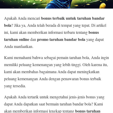
bonus terbaik untuk taruhan bandar
Apakah Anda mencari
bola
? Jika ya, Anda telah berada di tempat yang tepat. Di artikel
bonus
ini, kami akan memberikan informasi terbaru tentang
taruhan online
promo taruhan bandar bola
dan
yang dapat
Anda manfaatkan.
Kami memahami bahwa sebagai pemain taruhan bola, Anda ingin
memiliki peluang kemenangan yang lebih tinggi. Oleh karena itu,
kami akan membahas bagaimana Anda dapat meningkatkan
peluang kemenangan Anda dengan penawaran bonus terbaik
yang tersedia.
Apakah Anda tertarik untuk mengetahui jenis-jenis bonus yang
dapat Anda dapatkan saat bermain taruhan bandar bola? Kami
bonus taruhan
akan memberikan informasi lengkap tentang