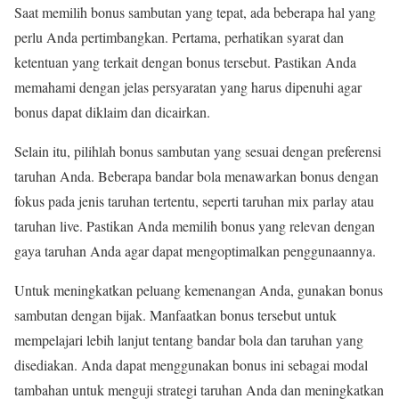
Saat memilih bonus sambutan yang tepat, ada beberapa hal yang
perlu Anda pertimbangkan. Pertama, perhatikan syarat dan
ketentuan yang terkait dengan bonus tersebut. Pastikan Anda
memahami dengan jelas persyaratan yang harus dipenuhi agar
bonus dapat diklaim dan dicairkan.
Selain itu, pilihlah bonus sambutan yang sesuai dengan preferensi
taruhan Anda. Beberapa bandar bola menawarkan bonus dengan
fokus pada jenis taruhan tertentu, seperti taruhan mix parlay atau
taruhan live. Pastikan Anda memilih bonus yang relevan dengan
gaya taruhan Anda agar dapat mengoptimalkan penggunaannya.
Untuk meningkatkan peluang kemenangan Anda, gunakan bonus
sambutan dengan bijak. Manfaatkan bonus tersebut untuk
mempelajari lebih lanjut tentang bandar bola dan taruhan yang
disediakan. Anda dapat menggunakan bonus ini sebagai modal
tambahan untuk menguji strategi taruhan Anda dan meningkatkan