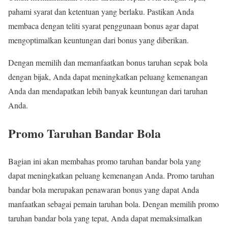
pahami syarat dan ketentuan yang berlaku. Pastikan Anda
membaca dengan teliti syarat penggunaan bonus agar dapat
mengoptimalkan keuntungan dari bonus yang diberikan.
Dengan memilih dan memanfaatkan bonus taruhan sepak bola
dengan bijak, Anda dapat meningkatkan peluang kemenangan
Anda dan mendapatkan lebih banyak keuntungan dari taruhan
Anda.
Promo Taruhan Bandar Bola
Bagian ini akan membahas promo taruhan bandar bola yang
dapat meningkatkan peluang kemenangan Anda. Promo taruhan
bandar bola merupakan penawaran bonus yang dapat Anda
manfaatkan sebagai pemain taruhan bola. Dengan memilih promo
taruhan bandar bola yang tepat, Anda dapat memaksimalkan