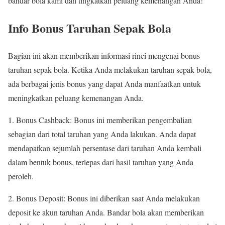
bandar bola kami dan tingkatkan peluang kemenangan Anda!
Info Bonus Taruhan Sepak Bola
Bagian ini akan memberikan informasi rinci mengenai bonus
taruhan sepak bola. Ketika Anda melakukan taruhan sepak bola,
ada berbagai jenis bonus yang dapat Anda manfaatkan untuk
meningkatkan peluang kemenangan Anda.
1. Bonus Cashback: Bonus ini memberikan pengembalian
sebagian dari total taruhan yang Anda lakukan. Anda dapat
mendapatkan sejumlah persentase dari taruhan Anda kembali
dalam bentuk bonus, terlepas dari hasil taruhan yang Anda
peroleh.
2. Bonus Deposit: Bonus ini diberikan saat Anda melakukan
deposit ke akun taruhan Anda. Bandar bola akan memberikan