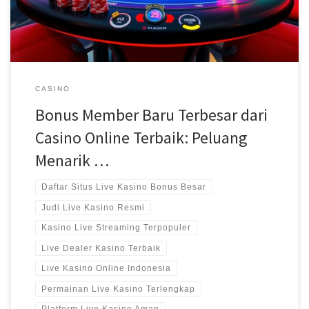
banyaknya pilihan kasino […]
CASINO
Bonus Member Baru Terbesar dari
Casino Online Terbaik: Peluang
Menarik …
Daftar Situs Live Kasino Bonus Besar
Judi Live Kasino Resmi
Kasino Live Streaming Terpopuler
Live Dealer Kasino Terbaik
Live Kasino Online Indonesia
Permainan Live Kasino Terlengkap