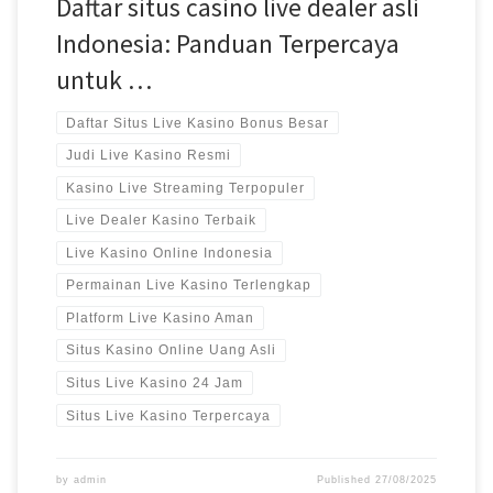
Daftar situs casino live dealer asli
Indonesia: Panduan Terpercaya
untuk …
Daftar Situs Live Kasino Bonus Besar
Judi Live Kasino Resmi
Kasino Live Streaming Terpopuler
Live Dealer Kasino Terbaik
Live Kasino Online Indonesia
Permainan Live Kasino Terlengkap
Platform Live Kasino Aman
Situs Kasino Online Uang Asli
Situs Live Kasino 24 Jam
Situs Live Kasino Terpercaya
by
admin
Published
27/08/2025