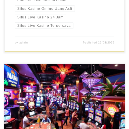
Platform Live Kasino Aman
Situs Kasino Online Uang Asli
Situs Live Kasino 24 Jam
Situs Live Kasino Terpercaya
by
admin
Published
22/08/2025
Dalam dunia perjudian online, pemilihan situs casino yang tepat
sangat penting untuk pengalaman bermain yang aman dan
menyenangkan. Review lengkap situs casino online paling populer
akan membantu pembaca menemukan platform yang terpercaya
dan menawarkan berbagai permainan menarik. Dengan
banyaknya pilihan yang tersedia, mengetahui mana yang terbaik
dapat menjadi tantangan tersendiri. […]