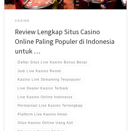
CASINO
Review Lengkap Situs Casino
Online Paling Populer di Indonesia
untuk …
Daftar Situs Live Kasino Bonus Besar
Judi Live Kasino Resmi
Kasino Live Streaming Terpopuler
Live Dealer Kasino Terbaik
Live Kasino Online Indonesia
Permainan Live Kasino Terlengkap
Platform Live Kasino Aman
Situs Kasino Online Uang Asli