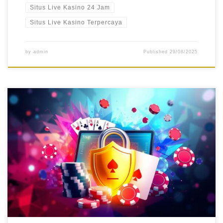
Situs Live Kasino 24 Jam
Situs Live Kasino Terpercaya
by
admin
Published
29/08/2025
Memahami cara bermain blackjack di casino online bisa
memberikan keuntungan yang signifikan bagi para pemain. Kunci
utama untuk menang adalah menguasai strategi dasar dan
mengelola bankroll dengan bijak. Dengan pendekatan yang tepat,
setiap pemain dapat meningkatkan peluang menangnya. Banyak
pemain baru mungkin merasa terbebani oleh aturan dan strategi
blackjack. Namun, […]