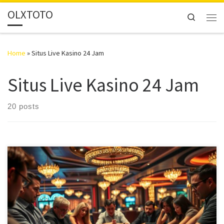
OLXTOTO
Skip to content
Search
Me
Home
»
Situs Live Kasino 24 Jam
Situs Live Kasino 24 Jam
20 posts
Menang di roulette kasino online adalah impian banyak pemain.
Ada beberapa trik jitu yang dapat membantu meningkatkan
peluang menang di permainan ini. Mengerti strategi yang tepat
dan memanfaatkan berbagai jenis taruhan dengan bijak adalah
langkah awal untuk meraih sukses. Banyak pemain beranggapan