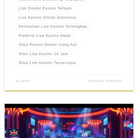
Live Dealer Kasino Terbaik
Live Kasino Online Indonesia
Permainan Live Kasino Terlengkap
Platform Live Kasino Aman
Situs Kasino Online Uang Asli
Situs Live Kasino 24 Jam
Situs Live Kasino Terpercaya
by
admin
Published
24/08/2025
Memilih situs casino online yang aman dan legal merupakan
langkah penting bagi para pemain. Penting bagi pemain untuk
melakukan riset sebelum mendaftar dan bermain, sehingga