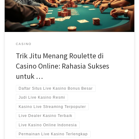
bahwa roulette adalah permainan keberuntungan semata. Namun,
dengan […]
CASINO
Trik Jitu Menang Roulette di
Casino Online: Rahasia Sukses
untuk …
Daftar Situs Live Kasino Bonus Besar
Judi Live Kasino Resmi
Kasino Live Streaming Terpopuler
Live Dealer Kasino Terbaik
Live Kasino Online Indonesia
Permainan Live Kasino Terlengkap