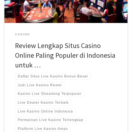
dapat menjadi tantangan tersendiri. […]
CASINO
Review Lengkap Situs Casino
Online Paling Populer di Indonesia
untuk …
Daftar Situs Live Kasino Bonus Besar
Judi Live Kasino Resmi
Kasino Live Streaming Terpopuler
Live Dealer Kasino Terbaik
Live Kasino Online Indonesia
Permainan Live Kasino Terlengkap
Platform Live Kasino Aman