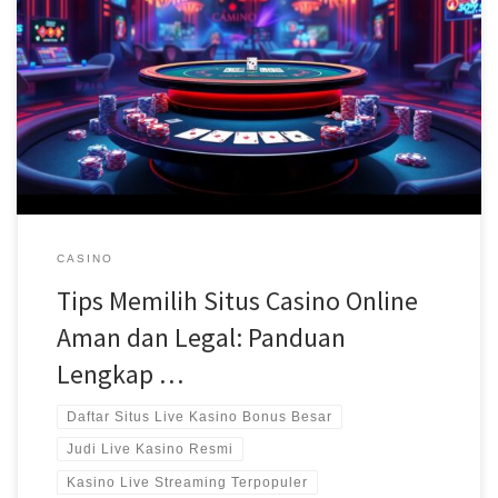
Memilih situs casino online yang aman dan legal merupakan
langkah penting bagi para pemain. Penting bagi pemain untuk
melakukan riset sebelum mendaftar dan bermain, sehingga
mereka dapat menghindari situs yang berpotensi merugikan.
Dengan banyaknya pilihan yang tersedia, mengetahui tanda-tanda
situs yang dapat dipercaya akan memperbesar peluang
mendapatkan pengalaman bermain yang […]
CASINO
Tips Memilih Situs Casino Online
Aman dan Legal: Panduan
Lengkap …
Daftar Situs Live Kasino Bonus Besar
Judi Live Kasino Resmi
Kasino Live Streaming Terpopuler