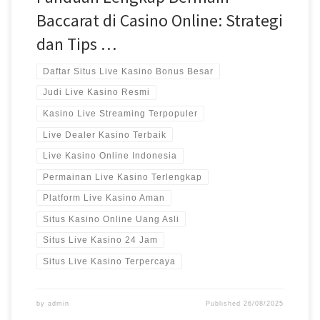
Baccarat di Casino Online: Strategi
dan Tips …
Daftar Situs Live Kasino Bonus Besar
Judi Live Kasino Resmi
Kasino Live Streaming Terpopuler
Live Dealer Kasino Terbaik
Live Kasino Online Indonesia
Permainan Live Kasino Terlengkap
Platform Live Kasino Aman
Situs Kasino Online Uang Asli
Situs Live Kasino 24 Jam
Situs Live Kasino Terpercaya
by
admin
Published
26/08/2025