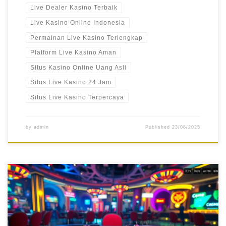
Live Dealer Kasino Terbaik
Live Kasino Online Indonesia
Permainan Live Kasino Terlengkap
Platform Live Kasino Aman
Situs Kasino Online Uang Asli
Situs Live Kasino 24 Jam
Situs Live Kasino Terpercaya
by
admin
Published
23/08/2025
Munculnya kasino online telah merevolusi cara pemain mengakses
permainan dan mendapatkan keuntungan. Bonus member baru
terbesar dari casino online terbaik dapat memberikan keuntungan