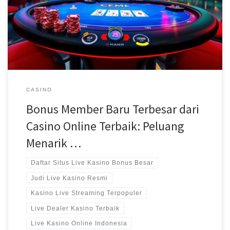
signifikan yang meningkatkan pengalaman bermain. Ini mencakup
berbagai tawaran menarik yang dirancang untuk menarik pemain
baru, memberi mereka peluang lebih besar sejak awal. Dengan
banyaknya pilihan kasino […]
CASINO
Bonus Member Baru Terbesar dari
Casino Online Terbaik: Peluang
Menarik …
Daftar Situs Live Kasino Bonus Besar
Judi Live Kasino Resmi
Kasino Live Streaming Terpopuler
Live Dealer Kasino Terbaik
Live Kasino Online Indonesia