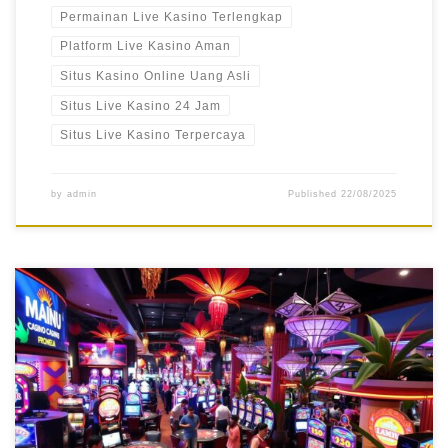
Permainan Live Kasino Terlengkap
Platform Live Kasino Aman
Situs Kasino Online Uang Asli
Situs Live Kasino 24 Jam
Situs Live Kasino Terpercaya
by
admin
Published
22/08/2025
Dalam dunia perjudian online, pemilihan situs casino yang tepat
sangat penting untuk pengalaman bermain yang aman dan
menyenangkan. Review lengkap situs casino online paling populer
akan membantu pembaca menemukan platform yang terpercaya
dan menawarkan berbagai permainan menarik. Dengan
banyaknya pilihan yang tersedia, mengetahui mana yang terbaik