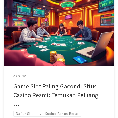
Dalam dunia perjudian online, pemilihan mesin slot yang tepat
dapat membuat perbedaan besar dalam pengalaman bermain.
Game slot paling gacor di situs casino resmi menawarkan peluang
menang yang lebih tinggi, menarik perhatian banyak pemain yang
mencari cara untuk meningkatkan peluang mereka. Mesin slot ini
dikenal karena tingkat pembayaran yang lebih […]
CASINO
Game Slot Paling Gacor di Situs
Casino Resmi: Temukan Peluang
…
Daftar Situs Live Kasino Bonus Besar