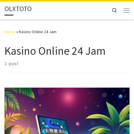
OLXTOTO
Skip to content
Search
Me
Home
»
Kasino Online 24 Jam
Kasino Online 24 Jam
1 post
Di era digital ini, Casino Online 24 Jam memberikan peluang
istimewa bagi para pemain untuk menjangkau pengalaman
bermain judi kapan saja dan di mana saja. Dengan banyaknya Situs
Judi Online Terpercaya, pemain kini memiliki akses mudah untuk