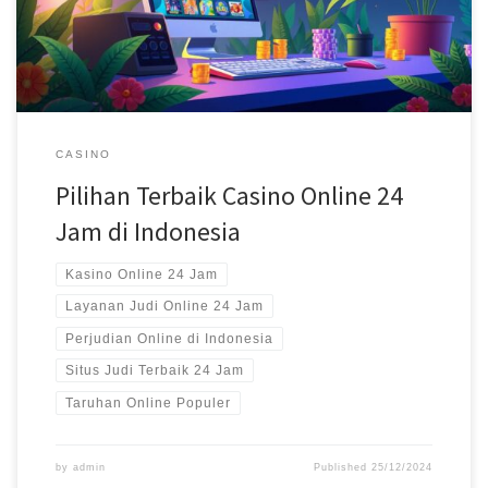
berbagai permainan menarik seperti poker, blackjack, dan slot
online. Kemajuan teknologi memastikan bahwa […]
CASINO
Pilihan Terbaik Casino Online 24
Jam di Indonesia
Kasino Online 24 Jam
Layanan Judi Online 24 Jam
Perjudian Online di Indonesia
Situs Judi Terbaik 24 Jam
Taruhan Online Populer
by
admin
Published
25/12/2024