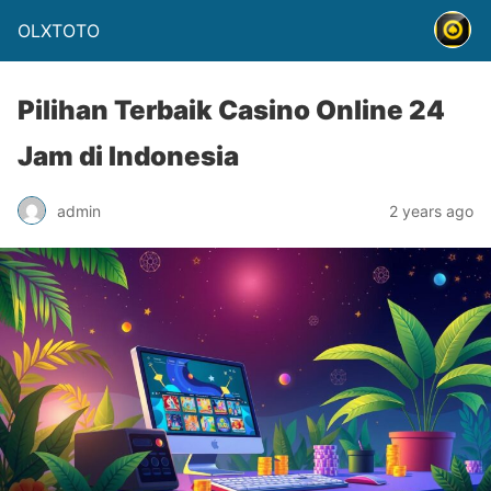
OLXTOTO
Pilihan Terbaik Casino Online 24
Jam di Indonesia
admin
2 years ago