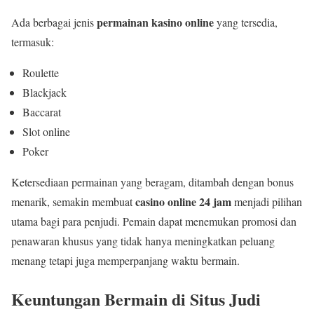
permainan kasino online
Ada berbagai jenis
yang tersedia,
termasuk:
Roulette
Blackjack
Baccarat
Slot online
Poker
Ketersediaan permainan yang beragam, ditambah dengan bonus
casino online 24 jam
menarik, semakin membuat
menjadi pilihan
utama bagi para penjudi. Pemain dapat menemukan promosi dan
penawaran khusus yang tidak hanya meningkatkan peluang
menang tetapi juga memperpanjang waktu bermain.
Keuntungan Bermain di Situs Judi