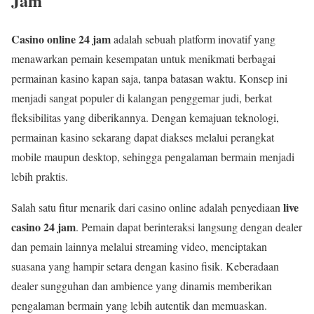
Jam
Casino online 24 jam
adalah sebuah platform inovatif yang
menawarkan pemain kesempatan untuk menikmati berbagai
permainan kasino kapan saja, tanpa batasan waktu. Konsep ini
menjadi sangat populer di kalangan penggemar judi, berkat
fleksibilitas yang diberikannya. Dengan kemajuan teknologi,
permainan kasino sekarang dapat diakses melalui perangkat
mobile maupun desktop, sehingga pengalaman bermain menjadi
lebih praktis.
live
Salah satu fitur menarik dari casino online adalah penyediaan
casino 24 jam
. Pemain dapat berinteraksi langsung dengan dealer
dan pemain lainnya melalui streaming video, menciptakan
suasana yang hampir setara dengan kasino fisik. Keberadaan
dealer sungguhan dan ambience yang dinamis memberikan
pengalaman bermain yang lebih autentik dan memuaskan.