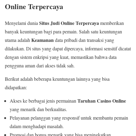
Online Terpercaya
Situs Judi Online Terpercaya
Menyelami dunia
memberikan
banyak keuntungan bagi para pemain. Salah satu keuntungan
Keamanan
utama adalah
data pribadi dan transaksi yang
dilakukan. Di situs yang dapat dipercaya, informasi sensitif dicatat
dengan sistem enkripsi yang kuat, memastikan bahwa data
pengguna aman dari akses tidak sah.
Berikut adalah beberapa keuntungan lainnya yang bisa
didapatkan:
Taruhan Casino Online
Akses ke berbagai jenis permainan
yang menarik dan berkualitas.
Pelayanan pelanggan yang responsif untuk membantu pemain
dalam menghadapi masalah.
Promosi dan bonus menarik yang bisa meningkatkan