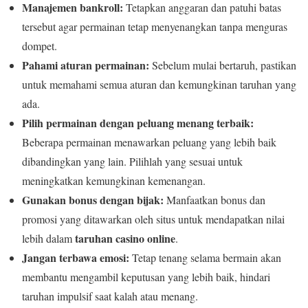
Manajemen bankroll:
Tetapkan anggaran dan patuhi batas
tersebut agar permainan tetap menyenangkan tanpa menguras
dompet.
Pahami aturan permainan:
Sebelum mulai bertaruh, pastikan
untuk memahami semua aturan dan kemungkinan taruhan yang
ada.
Pilih permainan dengan peluang menang terbaik:
Beberapa permainan menawarkan peluang yang lebih baik
dibandingkan yang lain. Pilihlah yang sesuai untuk
meningkatkan kemungkinan kemenangan.
Gunakan bonus dengan bijak:
Manfaatkan bonus dan
promosi yang ditawarkan oleh situs untuk mendapatkan nilai
taruhan casino online
lebih dalam
.
Jangan terbawa emosi:
Tetap tenang selama bermain akan
membantu mengambil keputusan yang lebih baik, hindari
taruhan impulsif saat kalah atau menang.