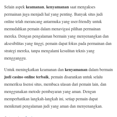
keamanan
kenyamanan
Selain aspek
,
saat mengakses
permainan juga menjadi hal yang penting. Banyak situs judi
online telah merancang antarmuka yang user-friendly untuk
memudahkan pemain dalam menavigasi pilihan permainan
mereka. Dengan pengalaman bermain yang menyenangkan dan
aksesibilitas yang tinggi, pemain dapat fokus pada permainan dan
strategi mereka, tanpa mengalami kesulitan teknis yang
mengganggu.
kenyamanan
Untuk meningkatkan keamanan dan
dalam bermain
judi casino online terbaik
, pemain disarankan untuk selalu
memeriksa lisensi situs, membaca ulasan dari pemain lain, dan
menggunakan metode pembayaran yang aman. Dengan
memperhatikan langkah-langkah ini, setiap pemain dapat
menikmati pengalaman judi yang aman dan menyenangkan.