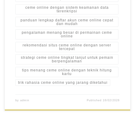
ceme online dengan sistem keamanan data
terenkripsi
panduan lengkap daftar akun ceme online cepat
dan mudah
pengalaman menang besar di permainan ceme
online
rekomendasi situs ceme online dengan server
tercepat
strategi ceme online tingkat lanjut untuk pemain
berpengalaman
tips menang ceme online dengan teknik hitung
kartu
trik rahasia ceme online yang jarang diketahui
by
admin
Published
16/02/2026