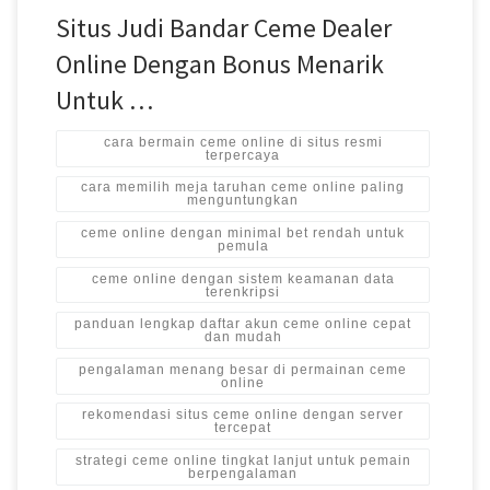
Situs Judi Bandar Ceme Dealer
Online Dengan Bonus Menarik
Untuk …
cara bermain ceme online di situs resmi
terpercaya
cara memilih meja taruhan ceme online paling
menguntungkan
ceme online dengan minimal bet rendah untuk
pemula
ceme online dengan sistem keamanan data
terenkripsi
panduan lengkap daftar akun ceme online cepat
dan mudah
pengalaman menang besar di permainan ceme
online
rekomendasi situs ceme online dengan server
tercepat
strategi ceme online tingkat lanjut untuk pemain
berpengalaman