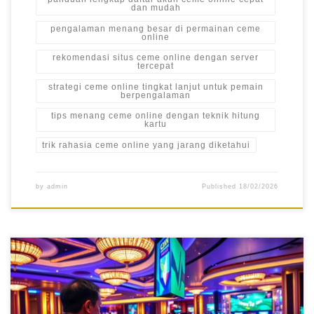
dan mudah
pengalaman menang besar di permainan ceme
online
rekomendasi situs ceme online dengan server
tercepat
strategi ceme online tingkat lanjut untuk pemain
berpengalaman
tips menang ceme online dengan teknik hitung
kartu
trik rahasia ceme online yang jarang diketahui
by
admin
Published
18/02/2026
Dalam dunia permainan online, kepercayaan dan keadilan
merupakan dua faktor utama yang memengaruhi pengalaman
pemain. Situs Judi Bandar Ceme Dealer Resmi dengan Sistem Fair