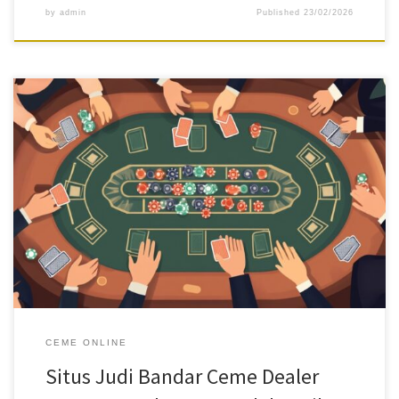
by
admin
Published
23/02/2026
Bandar Ceme adalah salah satu permainan yang paling diminati di
kalangan pemain judi online di Indonesia. Banyak pemain mencari
dealer terpercaya yang menawarkan pengalaman terbaik, bahkan
dengan modal kecil. Dengan memilih situs judi Bandar Ceme yang
terpercaya, pemain dapat menikmati permainan berkualitas tanpa
harus mengeluarkan banyak uang. Dalam dunia perjudian […]
CEME ONLINE
Situs Judi Bandar Ceme Dealer