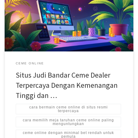
Banyak pemain mencari situs yang tidak hanya menawarkan
permainan seru, tetapi juga peluang kemenangan tinggi. Situs judi
Bandar Ceme dealer terpercaya hadir sebagai pilihan ideal bagi
mereka yang ingin meraih kemenangan besar. Keberadaan dealer
yang tepercaya memberikan rasa aman dan nyaman bagi […]
CEME ONLINE
Situs Judi Bandar Ceme Dealer
Terpercaya Dengan Kemenangan
Tinggi dan …
cara bermain ceme online di situs resmi
terpercaya
cara memilih meja taruhan ceme online paling
menguntungkan
ceme online dengan minimal bet rendah untuk
pemula