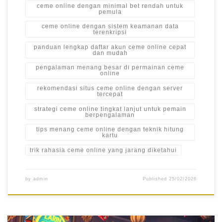
ceme online dengan minimal bet rendah untuk
pemula
ceme online dengan sistem keamanan data
terenkripsi
panduan lengkap daftar akun ceme online cepat
dan mudah
pengalaman menang besar di permainan ceme
online
rekomendasi situs ceme online dengan server
tercepat
strategi ceme online tingkat lanjut untuk pemain
berpengalaman
tips menang ceme online dengan teknik hitung
kartu
trik rahasia ceme online yang jarang diketahui
by
admin
Published
25/02/2026