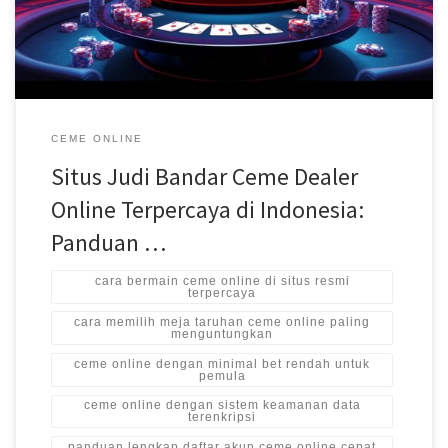
menemukan dealer terpercaya adalah langkah penting untuk
menikmati […]
CEME ONLINE
Situs Judi Bandar Ceme Dealer
Online Terpercaya di Indonesia:
Panduan …
cara bermain ceme online di situs resmi
terpercaya
cara memilih meja taruhan ceme online paling
menguntungkan
ceme online dengan minimal bet rendah untuk
pemula
ceme online dengan sistem keamanan data
terenkripsi
panduan lengkap daftar akun ceme online cepat