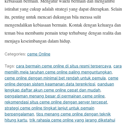
kebiasaan bermain. Mengatur waktu bermain dan mengambil
istirahat yang cukup adalah strategi yang dapat diterapkan. Selain
itu, penting untuk mencari dukungan bila merasa sulit
mengendalikan kebiasaan bermain. Kontak dengan keluarga dan
teman bisa membantu pemain tetap terhubung dengan realita dan
menjaga keseimbangan dalam hidup.
Categories:
ceme Online
Tags:
cara bermain ceme online di situs resmi terpercaya
,
cara
memilih meja taruhan ceme online paling menguntungkan
,
ceme online dengan minimal bet rendah untuk pemula
,
ceme
online dengan sistem keamanan data terenkripsi
,
panduan
lengkap daftar akun ceme online cepat dan mudah
,
pengalaman menang besar di permainan ceme online
,
rekomendasi situs ceme online dengan server tercepat
,
strategi ceme online tingkat lanjut untuk pemain
berpengalaman
,
tips menang ceme online dengan teknik
hitung kartu
,
trik rahasia ceme online yang jarang diketahui