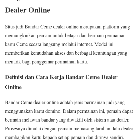
Dealer Online
Situs judi Bandar Ceme dealer online merupakan platform yang
memungkinkan pemain untuk belajar dan bermain permainan
kartu Ceme secara langsung melalui internet. Model ini
memberikan kemudahan akses dan berbagai keuntungan yang
menarik bagi penggemar permainan kartu.
Definisi dan Cara Kerja Bandar Ceme Dealer
Online
Bandar Ceme dealer online adalah jenis permainan judi yang
menggunakan kartu domino. Dalam permainan ini, pemain dapat
bermain melawan bandar yang diwakili oleh sistem atau dealer.
Prosesnya dimulai dengan pemain memasang taruhan, lalu dealer
membagikan kartu kepada setiap pemain dan dirinya sendiri.