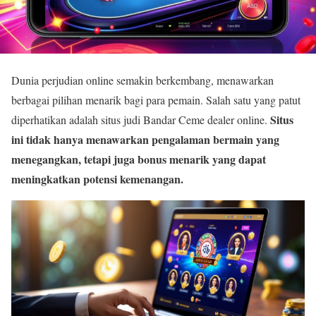
Dunia perjudian online semakin berkembang, menawarkan
berbagai pilihan menarik bagi para pemain. Salah satu yang patut
Situs
diperhatikan adalah situs judi Bandar Ceme dealer online.
ini tidak hanya menawarkan pengalaman bermain yang
menegangkan, tetapi juga bonus menarik yang dapat
meningkatkan potensi kemenangan.