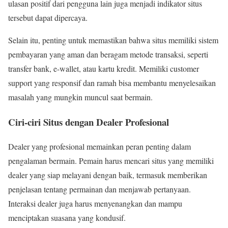
ulasan positif dari pengguna lain juga menjadi indikator situs
tersebut dapat dipercaya.
Selain itu, penting untuk memastikan bahwa situs memiliki sistem
pembayaran yang aman dan beragam metode transaksi, seperti
transfer bank, e-wallet, atau kartu kredit. Memiliki customer
support yang responsif dan ramah bisa membantu menyelesaikan
masalah yang mungkin muncul saat bermain.
Ciri-ciri Situs dengan Dealer Profesional
Dealer yang profesional memainkan peran penting dalam
pengalaman bermain. Pemain harus mencari situs yang memiliki
dealer yang siap melayani dengan baik, termasuk memberikan
penjelasan tentang permainan dan menjawab pertanyaan.
Interaksi dealer juga harus menyenangkan dan mampu
menciptakan suasana yang kondusif.