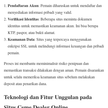
Pendaftaran Akun
: Pemain diharuskan untuk mendaftar dan
menyediakan informasi pribadi yang valid.
Verifikasi Identitas
: Beberapa situs meminta dokumen
identitas untuk memastikan keamanan akun. Ini bisa berupa
KTP, paspor, atau bukti alamat.
Keamanan Data
: Situs yang terpercaya menggunakan
enkripsi SSL untuk melindungi informasi keuangan dan pribadi
pemain.
Proses ini membantu meminimalisir risiko penipuan dan
memastikan transaksi dilakukan dengan aman. Pemain disarankan
untuk selalu memeriksa keamanan situs sebelum melakukan
deposit atau penarikan dana.
Teknologi dan Fitur Unggulan pada
Situs Ceme Dealer Online