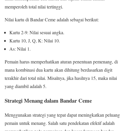
memperoleh total nilai tertinggi.
Nilai kartu di Bandar Ceme adalah sebagai berikut:
Kartu 2-9: Nilai sesuai angka.
Kartu 10, J, Q, K: Nilai 10.
As: Nilai 1.
Pemain harus memperhatikan aturan penentuan pemenang, di
mana kombinasi dua kartu akan dihitung berdasarkan digit
terakhir dari total nilai. Misalnya, jika hasilnya 15, maka nilai
yang diambil adalah 5.
Strategi Menang dalam Bandar Ceme
Menggunakan strategi yang tepat dapat meningkatkan peluang
pemain untuk menang. Salah satu pendekatan efektif adalah