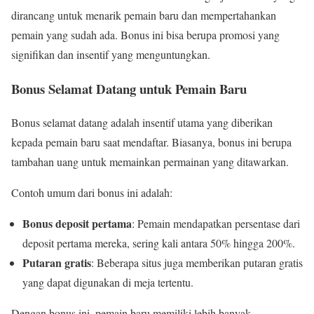
dirancang untuk menarik pemain baru dan mempertahankan
pemain yang sudah ada. Bonus ini bisa berupa promosi yang
signifikan dan insentif yang menguntungkan.
Bonus Selamat Datang untuk Pemain Baru
Bonus selamat datang adalah insentif utama yang diberikan
kepada pemain baru saat mendaftar. Biasanya, bonus ini berupa
tambahan uang untuk memainkan permainan yang ditawarkan.
Contoh umum dari bonus ini adalah:
Bonus deposit pertama
: Pemain mendapatkan persentase dari
deposit pertama mereka, sering kali antara 50% hingga 200%.
Putaran gratis
: Beberapa situs juga memberikan putaran gratis
yang dapat digunakan di meja tertentu.
Dengan bonus ini, pemain baru memiliki lebih banyak