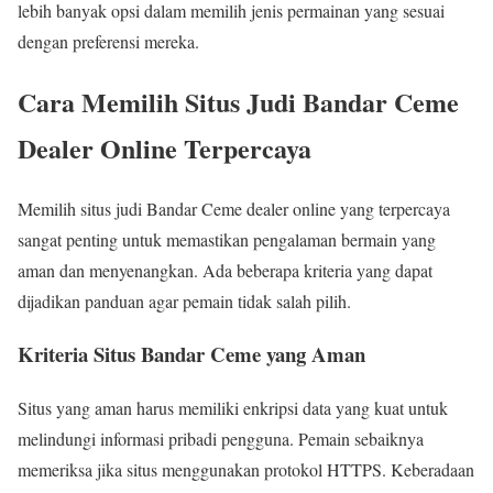
lebih banyak opsi dalam memilih jenis permainan yang sesuai
dengan preferensi mereka.
Cara Memilih Situs Judi Bandar Ceme
Dealer Online Terpercaya
Memilih situs judi Bandar Ceme dealer online yang terpercaya
sangat penting untuk memastikan pengalaman bermain yang
aman dan menyenangkan. Ada beberapa kriteria yang dapat
dijadikan panduan agar pemain tidak salah pilih.
Kriteria Situs Bandar Ceme yang Aman
Situs yang aman harus memiliki enkripsi data yang kuat untuk
melindungi informasi pribadi pengguna. Pemain sebaiknya
memeriksa jika situs menggunakan protokol HTTPS. Keberadaan