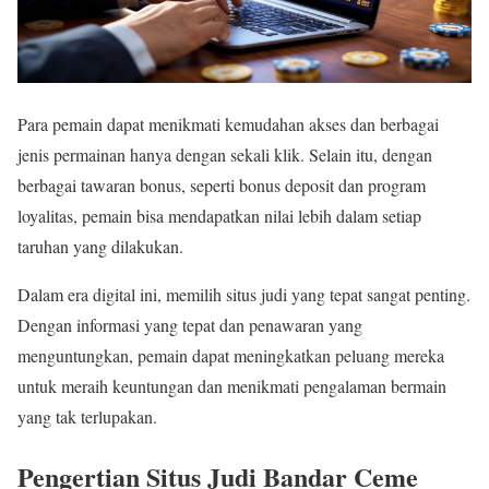
Para pemain dapat menikmati kemudahan akses dan berbagai
jenis permainan hanya dengan sekali klik. Selain itu, dengan
berbagai tawaran bonus, seperti bonus deposit dan program
loyalitas, pemain bisa mendapatkan nilai lebih dalam setiap
taruhan yang dilakukan.
Dalam era digital ini, memilih situs judi yang tepat sangat penting.
Dengan informasi yang tepat dan penawaran yang
menguntungkan, pemain dapat meningkatkan peluang mereka
untuk meraih keuntungan dan menikmati pengalaman bermain
yang tak terlupakan.
Pengertian Situs Judi Bandar Ceme