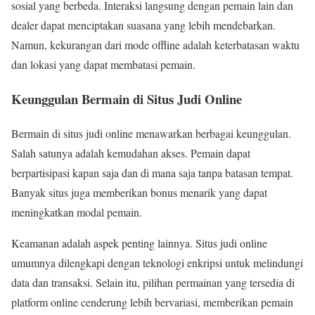
sosial yang berbeda. Interaksi langsung dengan pemain lain dan
dealer dapat menciptakan suasana yang lebih mendebarkan.
Namun, kekurangan dari mode offline adalah keterbatasan waktu
dan lokasi yang dapat membatasi pemain.
Keunggulan Bermain di Situs Judi Online
Bermain di situs judi online menawarkan berbagai keunggulan.
Salah satunya adalah kemudahan akses. Pemain dapat
berpartisipasi kapan saja dan di mana saja tanpa batasan tempat.
Banyak situs juga memberikan bonus menarik yang dapat
meningkatkan modal pemain.
Keamanan adalah aspek penting lainnya. Situs judi online
umumnya dilengkapi dengan teknologi enkripsi untuk melindungi
data dan transaksi. Selain itu, pilihan permainan yang tersedia di
platform online cenderung lebih bervariasi, memberikan pemain