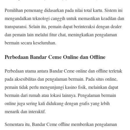
Pemilihan pemenang didasarkan pada nilai total kartu. Sistem ini
mengandalkan teknologi canggih untuk memastikan keadilan dan
transparansi. Selain itu, pemain dapat berinteraksi dengan dealer
dan pemain lain melalui fitur chat, meningkatkan pengalaman
bermain secara keseluruhan.
Perbedaan Bandar Ceme Online dan Offline
Perbedaan utama antara Bandar Ceme online dan offline terletak
pada aksesibilitas dan pengalaman bermain. Pada situs online,
pemain tidak perlu mengunjungi kasino fisik, melainkan dapat
bermain dari rumah atau lokasi lainnya. Pengalaman bermain
online juga sering kali didukung dengan grafis yang lebih
menarik dan interaktif.
Sementara itu, Bandar Ceme offline memberikan pengalaman