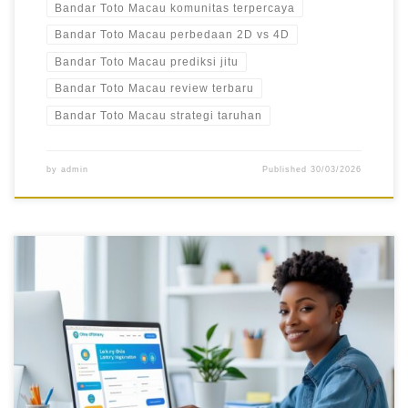
Bandar Toto Macau komunitas terpercaya
Bandar Toto Macau perbedaan 2D vs 4D
Bandar Toto Macau prediksi jitu
Bandar Toto Macau review terbaru
Bandar Toto Macau strategi taruhan
by
admin
Published
30/03/2026
Toto Macau 2D menjadi salah satu pilihan populer bagi penggemar
permainan bandar di Indonesia. Cara mudah daftar Bandar Toto
Macau 2D depan online resmi tanpa ribet sangatlah sederhana,
sehingga siapa pun bisa segera bergabung dan menikmati
pengalaman bermain. Dengan kemajuan teknologi, pendaftaran
kini dapat dilakukan dengan cepat dan aman melalui […]