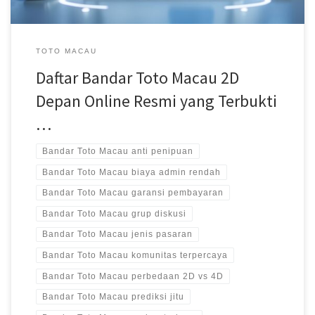
TOTO MACAU
Daftar Bandar Toto Macau 2D
Depan Online Resmi yang Terbukti
…
Bandar Toto Macau anti penipuan
Bandar Toto Macau biaya admin rendah
Bandar Toto Macau garansi pembayaran
Bandar Toto Macau grup diskusi
Bandar Toto Macau jenis pasaran
Bandar Toto Macau komunitas terpercaya
Bandar Toto Macau perbedaan 2D vs 4D
Bandar Toto Macau prediksi jitu