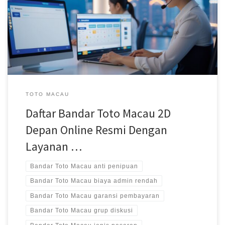
menawarkan layanan pelanggan 24 jam nonstop, memberikan
kenyamanan dan kepercayaan dalam bertaruh. Artikel ini akan
mengeksplorasi berbagai bandar yang memenuhi kriteria ini, serta
[…]
TOTO MACAU
Daftar Bandar Toto Macau 2D
Depan Online Resmi Dengan
Layanan …
Bandar Toto Macau anti penipuan
Bandar Toto Macau biaya admin rendah
Bandar Toto Macau garansi pembayaran
Bandar Toto Macau grup diskusi