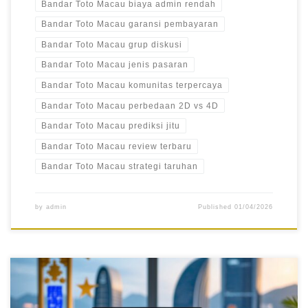
Bandar Toto Macau biaya admin rendah
Bandar Toto Macau garansi pembayaran
Bandar Toto Macau grup diskusi
Bandar Toto Macau jenis pasaran
Bandar Toto Macau komunitas terpercaya
Bandar Toto Macau perbedaan 2D vs 4D
Bandar Toto Macau prediksi jitu
Bandar Toto Macau review terbaru
Bandar Toto Macau strategi taruhan
by
admin
Published
01/04/2026