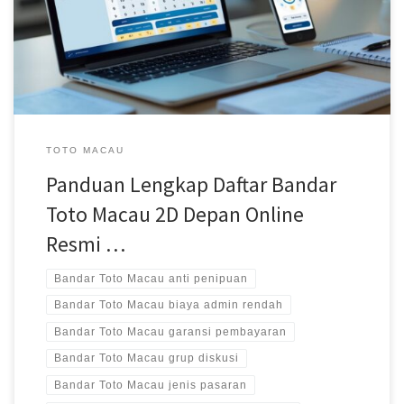
memahami prosesnya. Dengan informasi terkini dan tips penting,
pembaca akan merasa lebih percaya diri saat mulai berpartisipasi
dalam permainan toto Macau. Artikel ini juga menjelaskan […]
TOTO MACAU
Panduan Lengkap Daftar Bandar
Toto Macau 2D Depan Online
Resmi …
Bandar Toto Macau anti penipuan
Bandar Toto Macau biaya admin rendah
Bandar Toto Macau garansi pembayaran
Bandar Toto Macau grup diskusi
Bandar Toto Macau jenis pasaran