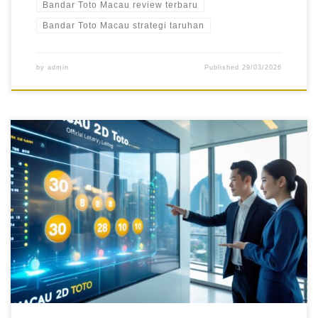
Bandar Toto Macau review terbaru
Bandar Toto Macau strategi taruhan
by
admin
Published
29/03/2026
Di tahun 2026, Bandar Toto Macau 2D Depan menjadi pilihan
utama bagi para penggemar lotere di Indonesia. Proses yang
cepat dan aman membuatnya menarik bagi mereka yang ingin
mencoba keberuntungan tanpa harus pergi jauh. Dengan
kemudahan akses online, para pemain dapat menjelajahi
berbagai pilihan dan kesempatan untuk menang. Dalam dunia […]