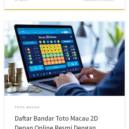
by
admin
Published
03/04/2026
Toto Macau sudah menjadi pilihan menarik bagi para penggemar
taruhan online. Dengan berbagai pilihan permainan dan peluang
menarik, banyak orang mencari informasi tentang platform terbaik
untuk terlibat. Salah satu yang patut dipertimbangkan adalah
Daftar Bandar Toto Macau 2D depan online resmi yang
menawarkan deposit rendah dan proses wd cepat. Di […]
TOTO MACAU
Daftar Bandar Toto Macau 2D
Depan Online Resmi Dengan