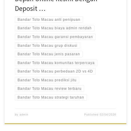
Deposit …
Bandar Toto Macau anti penipuan
Bandar Toto Macau biaya admin rendah
Bandar Toto Macau garansi pembayaran
Bandar Toto Macau grup diskusi
Bandar Toto Macau jenis pasaran
Bandar Toto Macau komunitas terpercaya
Bandar Toto Macau perbedaan 2D vs 4D
Bandar Toto Macau prediksi jitu
Bandar Toto Macau review terbaru
Bandar Toto Macau strategi taruhan
by
admin
Published
02/04/2026