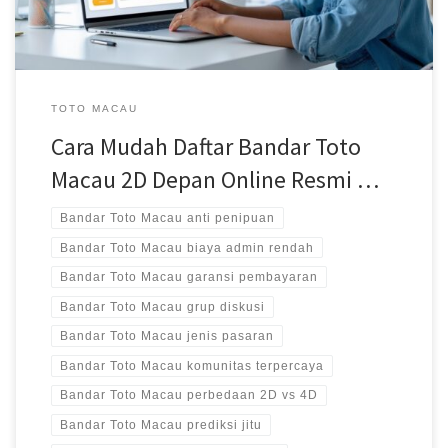
TOTO MACAU
Cara Mudah Daftar Bandar Toto
Macau 2D Depan Online Resmi …
Bandar Toto Macau anti penipuan
Bandar Toto Macau biaya admin rendah
Bandar Toto Macau garansi pembayaran
Bandar Toto Macau grup diskusi
Bandar Toto Macau jenis pasaran
Bandar Toto Macau komunitas terpercaya
Bandar Toto Macau perbedaan 2D vs 4D
Bandar Toto Macau prediksi jitu