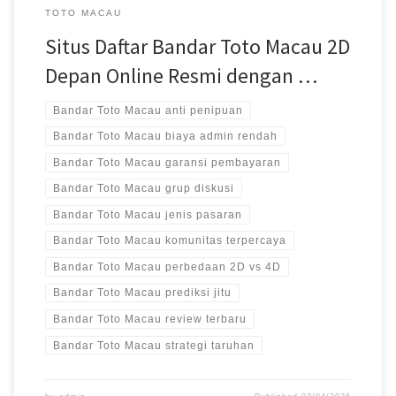
TOTO MACAU
Situs Daftar Bandar Toto Macau 2D
Depan Online Resmi dengan …
Bandar Toto Macau anti penipuan
Bandar Toto Macau biaya admin rendah
Bandar Toto Macau garansi pembayaran
Bandar Toto Macau grup diskusi
Bandar Toto Macau jenis pasaran
Bandar Toto Macau komunitas terpercaya
Bandar Toto Macau perbedaan 2D vs 4D
Bandar Toto Macau prediksi jitu
Bandar Toto Macau review terbaru
Bandar Toto Macau strategi taruhan