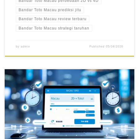
Bandar Toto Macau perbedaan 2D vs 4D
Bandar Toto Macau prediksi jitu
Bandar Toto Macau review terbaru
Bandar Toto Macau strategi taruhan
by
admin
Published
05/04/2026
Toto Macau telah menjadi salah satu pilihan utama bagi para
penggemar judi online, terutama dengan sistem 2D yang semakin
populer. Daftar Bandar Toto Macau 2D Depan Online Resmi yang
Terbukti Membayar Cepat menawarkan pengalaman bermain yang
aman dan terpercaya. Pemain dapat menemukan berbagai opsi
untuk bertaruh dengan kecepatan pembayaran yang […]