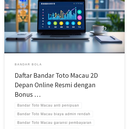
Toto Macau telah menjadi pilihan utama bagi banyak pemain yang
mencari pengalaman taruhan yang menarik. Daftar bandar Toto
Macau 2D depan online resmi memberikan peluang besar untuk
meraih bonus member baru terbesar. Dengan akses yang mudah
dan tawaran menarik, para pemain kini bisa menikmati permainan
dengan kenyamanan dan keamanan yang […]
BANDAR BOLA
Daftar Bandar Toto Macau 2D
Depan Online Resmi dengan
Bonus …
Bandar Toto Macau anti penipuan
Bandar Toto Macau biaya admin rendah
Bandar Toto Macau garansi pembayaran