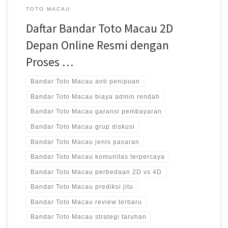
TOTO MACAU
Daftar Bandar Toto Macau 2D
Depan Online Resmi dengan
Proses …
Bandar Toto Macau anti penipuan
Bandar Toto Macau biaya admin rendah
Bandar Toto Macau garansi pembayaran
Bandar Toto Macau grup diskusi
Bandar Toto Macau jenis pasaran
Bandar Toto Macau komunitas terpercaya
Bandar Toto Macau perbedaan 2D vs 4D
Bandar Toto Macau prediksi jitu
Bandar Toto Macau review terbaru
Bandar Toto Macau strategi taruhan