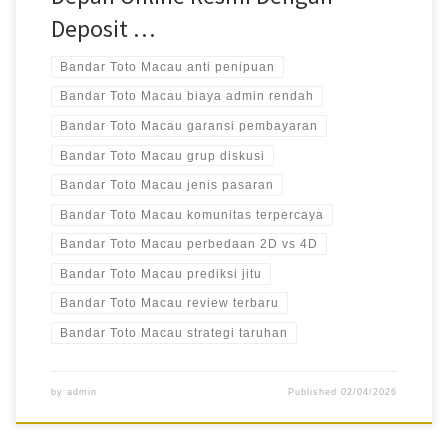
Deposit …
Bandar Toto Macau anti penipuan
Bandar Toto Macau biaya admin rendah
Bandar Toto Macau garansi pembayaran
Bandar Toto Macau grup diskusi
Bandar Toto Macau jenis pasaran
Bandar Toto Macau komunitas terpercaya
Bandar Toto Macau perbedaan 2D vs 4D
Bandar Toto Macau prediksi jitu
Bandar Toto Macau review terbaru
Bandar Toto Macau strategi taruhan
by
admin
Published
02/04/2026