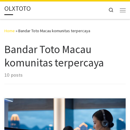
OLXTOTO
Skip to content
Search
Me
Home
»
Bandar Toto Macau komunitas terpercaya
Bandar Toto Macau
komunitas terpercaya
10 posts
Dalam dunia perjudian online, Bandar Toto Macau 2D menjadi
salah satu pilihan yang sangat dicari oleh para pemain. Banyak
yang mencari informasi mengenai daftar bandar resmi yang