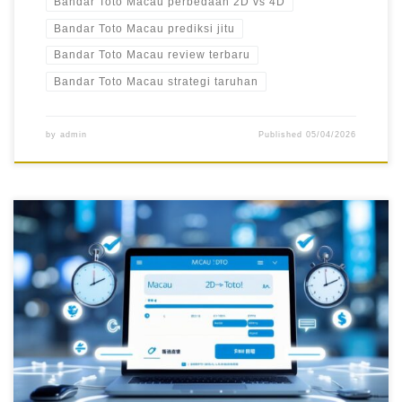
Bandar Toto Macau perbedaan 2D vs 4D
Bandar Toto Macau prediksi jitu
Bandar Toto Macau review terbaru
Bandar Toto Macau strategi taruhan
by
admin
Published
05/04/2026
Toto Macau telah menjadi salah satu pilihan utama bagi para
penggemar judi online, terutama dengan sistem 2D yang semakin
populer. Daftar Bandar Toto Macau 2D Depan Online Resmi yang
Terbukti Membayar Cepat menawarkan pengalaman bermain yang
aman dan terpercaya. Pemain dapat menemukan berbagai opsi
untuk bertaruh dengan kecepatan pembayaran yang […]