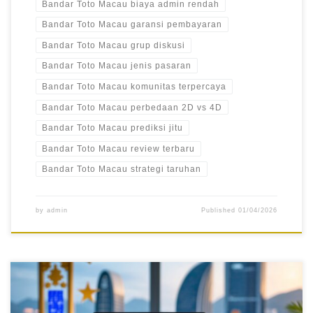
Bandar Toto Macau biaya admin rendah
Bandar Toto Macau garansi pembayaran
Bandar Toto Macau grup diskusi
Bandar Toto Macau jenis pasaran
Bandar Toto Macau komunitas terpercaya
Bandar Toto Macau perbedaan 2D vs 4D
Bandar Toto Macau prediksi jitu
Bandar Toto Macau review terbaru
Bandar Toto Macau strategi taruhan
by
admin
Published
01/04/2026