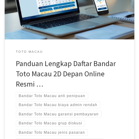
memahami prosesnya. Dengan informasi terkini dan tips penting,
pembaca akan merasa lebih percaya diri saat mulai berpartisipasi
dalam permainan toto Macau. Artikel ini juga menjelaskan […]
TOTO MACAU
Panduan Lengkap Daftar Bandar
Toto Macau 2D Depan Online
Resmi …
Bandar Toto Macau anti penipuan
Bandar Toto Macau biaya admin rendah
Bandar Toto Macau garansi pembayaran
Bandar Toto Macau grup diskusi
Bandar Toto Macau jenis pasaran