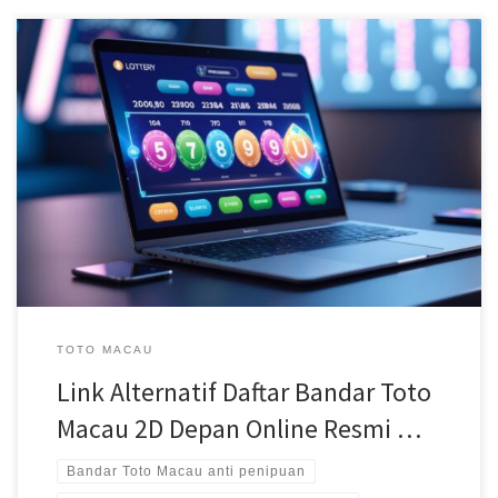
Bagi para penggemar permainan togel, mencari Link Alternatif
Daftar Bandar Toto Macau 2D Depan Online Resmi Anti Blokir
adalah langkah penting untuk mengakses permainan favorit
mereka dengan lancar. Ini menawarkan cara yang aman dan
terpercaya untuk bergabung tanpa hambatan, terutama ketika
menghadapi blokir yang sering terjadi pada situs resmi. Dengan
[…]
TOTO MACAU
Link Alternatif Daftar Bandar Toto
Macau 2D Depan Online Resmi …
Bandar Toto Macau anti penipuan