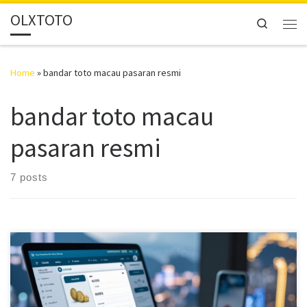
OLXTOTO
Skip to content
Search
Me
Home
»
bandar toto macau pasaran resmi
bandar toto macau
pasaran resmi
7 posts
Mengetahui cara deposit dan withdraw di Bandar Toto Macau
resmi adalah langkah penting bagi siapa saja yang ingin terlibat