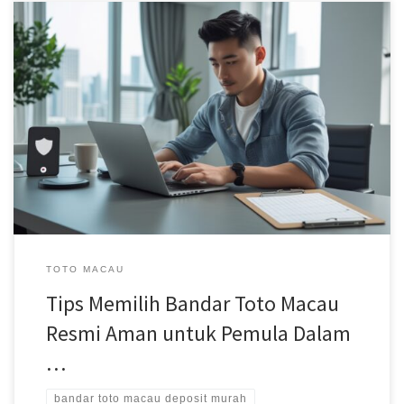
Memilih bandar toto Macau resmi untuk pemula bisa terlihat sulit.
Namun, ada beberapa tips yang dapat membantu mereka
menemukan situs yang aman dan dapat dipercaya. Dengan
mengikuti langkah-langkah sederhana, pemula dapat
berpartisipasi dengan lebih percaya diri. Keamanan adalah hal
yang paling penting. Penting untuk memeriksa reputasi dan
kredibilitas situs sebelum […]
TOTO MACAU
Tips Memilih Bandar Toto Macau
Resmi Aman untuk Pemula Dalam
…
bandar toto macau deposit murah