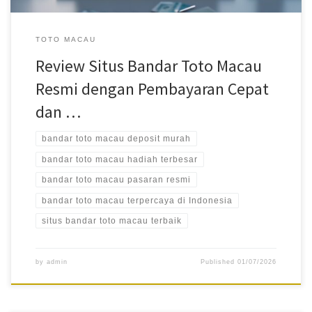
TOTO MACAU
Review Situs Bandar Toto Macau
Resmi dengan Pembayaran Cepat
dan …
bandar toto macau deposit murah
bandar toto macau hadiah terbesar
bandar toto macau pasaran resmi
bandar toto macau terpercaya di Indonesia
situs bandar toto macau terbaik
by
admin
Published
01/07/2026