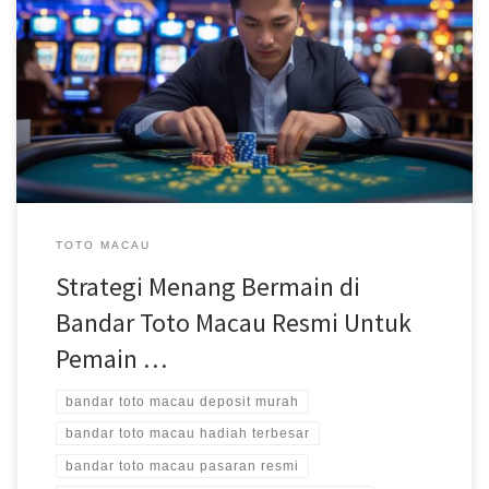
banyaknya pilihan, pemain perlu memahami strategi yang tepat
untuk meningkatkan peluang menang. Menggunakan analisis
statistik dan pola permainan dapat membantu pemain mengambil
keputusan yang lebih baik. Dalam artikel ini, pembaca akan
menemukan berbagai cara untuk menyusun strategi bermain yang
cocok […]
TOTO MACAU
Strategi Menang Bermain di
Bandar Toto Macau Resmi Untuk
Pemain …
bandar toto macau deposit murah
bandar toto macau hadiah terbesar
bandar toto macau pasaran resmi