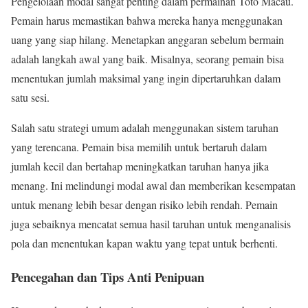
Pengelolaan modal sangat penting dalam permainan Toto Macau.
Pemain harus memastikan bahwa mereka hanya menggunakan
uang yang siap hilang. Menetapkan anggaran sebelum bermain
adalah langkah awal yang baik. Misalnya, seorang pemain bisa
menentukan jumlah maksimal yang ingin dipertaruhkan dalam
satu sesi.
Salah satu strategi umum adalah menggunakan sistem taruhan
yang terencana. Pemain bisa memilih untuk bertaruh dalam
jumlah kecil dan bertahap meningkatkan taruhan hanya jika
menang. Ini melindungi modal awal dan memberikan kesempatan
untuk menang lebih besar dengan risiko lebih rendah. Pemain
juga sebaiknya mencatat semua hasil taruhan untuk menganalisis
pola dan menentukan kapan waktu yang tepat untuk berhenti.
Pencegahan dan Tips Anti Penipuan