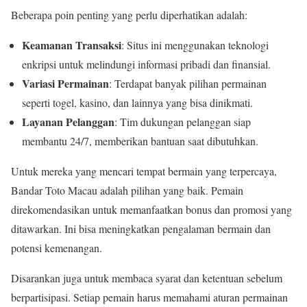
Beberapa poin penting yang perlu diperhatikan adalah:
Keamanan Transaksi
: Situs ini menggunakan teknologi
enkripsi untuk melindungi informasi pribadi dan finansial.
Variasi Permainan
: Terdapat banyak pilihan permainan
seperti togel, kasino, dan lainnya yang bisa dinikmati.
Layanan Pelanggan
: Tim dukungan pelanggan siap
membantu 24/7, memberikan bantuan saat dibutuhkan.
Untuk mereka yang mencari tempat bermain yang terpercaya,
Bandar Toto Macau adalah pilihan yang baik. Pemain
direkomendasikan untuk memanfaatkan bonus dan promosi yang
ditawarkan. Ini bisa meningkatkan pengalaman bermain dan
potensi kemenangan.
Disarankan juga untuk membaca syarat dan ketentuan sebelum
berpartisipasi. Setiap pemain harus memahami aturan permainan