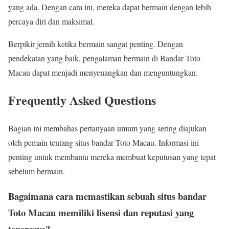
yang ada. Dengan cara ini, mereka dapat bermain dengan lebih
percaya diri dan maksimal.
Berpikir jernih ketika bermain sangat penting. Dengan
pendekatan yang baik, pengalaman bermain di Bandar Toto
Macau dapat menjadi menyenangkan dan menguntungkan.
Frequently Asked Questions
Bagian ini membahas pertanyaan umum yang sering diajukan
oleh pemain tentang situs bandar Toto Macau. Informasi ini
penting untuk membantu mereka membuat keputusan yang tepat
sebelum bermain.
Bagaimana cara memastikan sebuah situs bandar
Toto Macau memiliki lisensi dan reputasi yang
tepercaya?