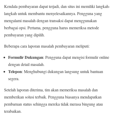
Kendala pembayaran dapat terjadi, dan situs ini memiliki langkah-
langkah untuk membantu menyelesaikannya. Pengguna yang
mengalami masalah dengan transaksi dapat menggunakan
berbagai opsi. Pertama, pengguna harus memeriksa metode
pembayaran yang dipilih.
Beberapa cara laporan masalah pembayaran meliputi:
Formulir Dukungan
: Pengguna dapat mengisi formulir online
dengan detail masalah.
Telepon
: Menghubungi dukungan langsung untuk bantuan
segera.
Setelah laporan diterima, tim akan memeriksa masalah dan
memberikan solusi terbaik. Pengguna biasanya mendapatkan
pembaruan status sehingga mereka tidak merasa bingung atau
terabaikan.