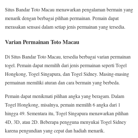
Situs Bandar Toto Macau menawarkan pengalaman bermain yang
menarik dengan berbagai pilihan permainan. Pemain dapat
merasakan sensasi dalam setiap jenis permainan yang tersedia.
Varian Permainan Toto Macau
Di Situs Bandar Toto Macau, tersedia berbagai varian permainan
togel. Pemain dapat memilih dari jenis permainan seperti Togel
Hongkong, Togel Singapura, dan Togel Sidney. Masing-masing
permainan memiliki aturan dan cara bermain yang berbeda.
Pemain dapat menikmati pilihan angka yang beragam. Dalam
Togel Hongkong, misalnya, pemain memilih 6 angka dari 1
hingga 49. Sementara itu, Togel Singapura menawarkan pilihan
4D, 3D, atau 2D. Beberapa pengguna menyukai Togel Sidney
karena pengundian yang cepat dan hadiah menarik.