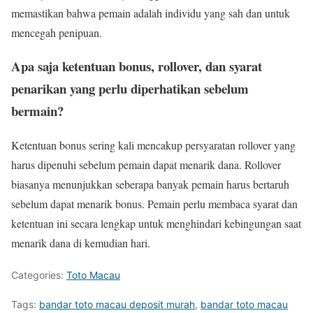
memastikan bahwa pemain adalah individu yang sah dan untuk
mencegah penipuan.
Apa saja ketentuan bonus, rollover, dan syarat
penarikan yang perlu diperhatikan sebelum
bermain?
Ketentuan bonus sering kali mencakup persyaratan rollover yang
harus dipenuhi sebelum pemain dapat menarik dana. Rollover
biasanya menunjukkan seberapa banyak pemain harus bertaruh
sebelum dapat menarik bonus. Pemain perlu membaca syarat dan
ketentuan ini secara lengkap untuk menghindari kebingungan saat
menarik dana di kemudian hari.
Categories:
Toto Macau
Tags:
bandar toto macau deposit murah
,
bandar toto macau