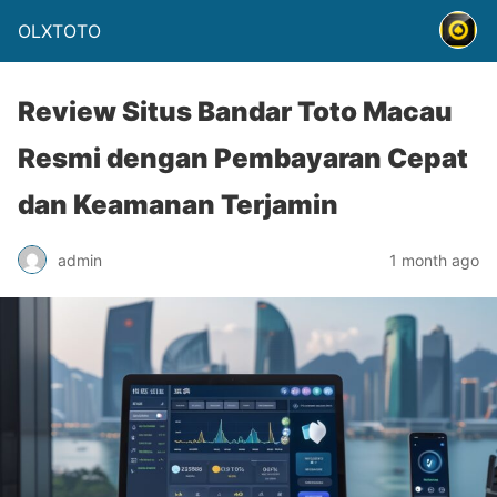
OLXTOTO
Review Situs Bandar Toto Macau
Resmi dengan Pembayaran Cepat
dan Keamanan Terjamin
admin
1 month ago