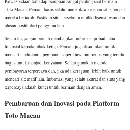
Kewaspadaan terhadap penipuan sangat penting saat bermain
Toto Macau. Pemain harus selalu memeriksa keaslian situs tempat
mereka bertaruh. Pastikan situs tersebut memiliki lisensi resmi dan
ulasan positif dari pengguna lain.
Selain itu, jangan pernah membagikan informasi pribadi atau
finansial kepada pihak ketiga. Pemain juga disarankan untuk
mencari tanda-tanda penipuan, seperti tawaran bonus yang terlalu
bagus untuk menjadi kenyataan. Selalu gunakan metode
pembayaran terpercaya dan, jika ada keraguan, lebih baik untuk
mencari alternatif lain. Informasi yang selalu akurat dan situs yang
terpercaya adalah kunci untuk bermain dengan aman.
Pembaruan dan Inovasi pada Platform
Toto Macau