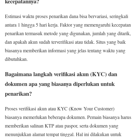
kecepatannya?
Estimasi waktu proses penarikan dana bisa bervariasi, seringkali
antara 1 hingga 5 hari kerja. Faktor yang memengaruhi kecepatan
penarikan termasuk metode yang digunakan, jumlah yang ditarik,
dan apakah akun sudah terverifikasi atau tidak. Situs yang baik
biasanya memberikan informasi yang jelas tentang waktu yang
dibutuhkan.
Bagaimana langkah verifikasi akun (KYC) dan
dokumen apa yang biasanya diperlukan untuk
penarikan?
Proses verifikasi akun atau KYC (Know Your Customer)
biasanya memerlukan beberapa dokumen. Pemain biasanya harus
memberikan salinan KTP atau paspor, serta dokumen yang
menunjukkan alamat tempat tinggal. Hal ini dilakukan untuk