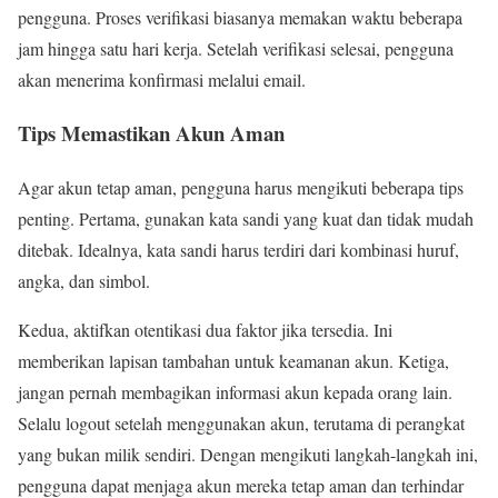
pengguna. Proses verifikasi biasanya memakan waktu beberapa
jam hingga satu hari kerja. Setelah verifikasi selesai, pengguna
akan menerima konfirmasi melalui email.
Tips Memastikan Akun Aman
Agar akun tetap aman, pengguna harus mengikuti beberapa tips
penting. Pertama, gunakan kata sandi yang kuat dan tidak mudah
ditebak. Idealnya, kata sandi harus terdiri dari kombinasi huruf,
angka, dan simbol.
Kedua, aktifkan otentikasi dua faktor jika tersedia. Ini
memberikan lapisan tambahan untuk keamanan akun. Ketiga,
jangan pernah membagikan informasi akun kepada orang lain.
Selalu logout setelah menggunakan akun, terutama di perangkat
yang bukan milik sendiri. Dengan mengikuti langkah-langkah ini,
pengguna dapat menjaga akun mereka tetap aman dan terhindar