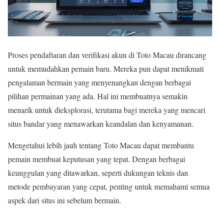
Proses pendaftaran dan verifikasi akun di Toto Macau dirancang
untuk memudahkan pemain baru. Mereka pun dapat menikmati
pengalaman bermain yang menyenangkan dengan berbagai
pilihan permainan yang ada. Hal ini membuatnya semakin
menarik untuk dieksplorasi, terutama bagi mereka yang mencari
situs bandar yang menawarkan keandalan dan kenyamanan.
Mengetahui lebih jauh tentang Toto Macau dapat membantu
pemain membuat keputusan yang tepat. Dengan berbagai
keunggulan yang ditawarkan, seperti dukungan teknis dan
metode pembayaran yang cepat, penting untuk memahami semua
aspek dari situs ini sebelum bermain.