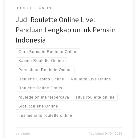
ROULETTE ONLINE
Judi Roulette Online Live:
Panduan Lengkap untuk Pemain
Indonesia
Cara Bermain Roulette Online
Kasino Roulette Online
Permainan Roulette Online
Roulette Casino Online
Roulette Live Online
Roulette Online Gratis
roulette online terpercaya
situs roulette online
Slot Roulette Online
tips menang roulette online
by
admin
Published
04/04/2025