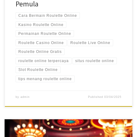
Pemula
Cara Bermain Roulette Online
Kasino Roulette Online
Permainan Roulette Online
Roulette Casino Online
Roulette Live Online
Roulette Online Gratis
roulette online terpercaya
situs roulette online
Slot Roulette Online
tips menang roulette online
by
admin
Published
03/04/2025