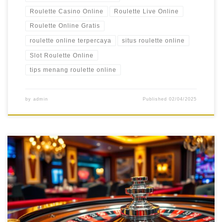
Roulette Casino Online
Roulette Live Online
Roulette Online Gratis
roulette online terpercaya
situs roulette online
Slot Roulette Online
tips menang roulette online
by
admin
Published
02/04/2025
Roulette online di Indonesia telah menjadi pilihan populer di
kalangan pemain judi daring. Dengan kemudahan akses dan
berbagai opsi permainan, banyak orang menemukan kesenangan
dalam memutar roda dan menunggu hasil yang menggembirakan.
Tersedia berbagai situs terpercaya yang menawarkan pengalaman
bermain yang aman dan menyenangkan. Dengan perkembangan