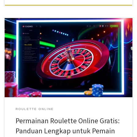
Permainan roulette online gratis telah menjadi pilihan populer
bagi banyak penggemar permainan kasino. Dengan berbagai
platform yang menawarkan kesempatan untuk bermain tanpa
biaya, penggemar dapat merasakan keseruan roulette tanpa risiko
finansial. Ini memberikan kesempatan bagi pemain, baik pemula
maupun berpengalaman, untuk memahami aturan dan strategi
permainan. Bermain roulette gratis tidak […]
ROULETTE ONLINE
Permainan Roulette Online Gratis:
Panduan Lengkap untuk Pemain