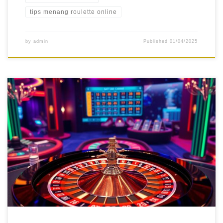
tips menang roulette online
by
admin
Published
01/04/2025
Dalam dunia perjudian online, “link roulette online resmi”
menawarkan akses kepada pemain untuk menikmati permainan
roulette dengan lebih aman dan nyaman. Link ini memberikan
kesempatan bagi pemain untuk bermain di platform yang
terverifikasi dan terpercaya, memastikan pengalaman bermain
yang lebih adil dan menyenangkan. Dengan banyaknya situs
perjudian, menemukan link yang […]