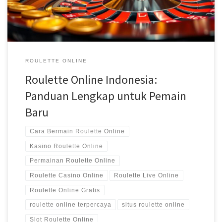
teknologi, pemain kini dapat […]
ROULETTE ONLINE
Roulette Online Indonesia:
Panduan Lengkap untuk Pemain
Baru
Cara Bermain Roulette Online
Kasino Roulette Online
Permainan Roulette Online
Roulette Casino Online
Roulette Live Online
Roulette Online Gratis
roulette online terpercaya
situs roulette online
Slot Roulette Online