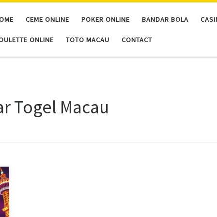
OME
CEME ONLINE
POKER ONLINE
BANDAR BOLA
CAS
OULETTE ONLINE
TOTO MACAU
CONTACT
ar Togel Macau