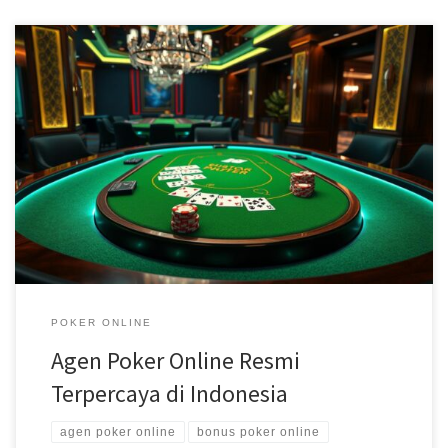
Di era digital saat ini, banyak pemain judi yang beralih ke platform
online untuk memainkan permainan kartu favorit mereka. Oleh
karena itu, menemukan agen poker online resmi sangatlah
penting. Artikel ini akan memberikan wawasan terhadap agen
poker online resmi yang terpercaya di Indonesia, serta pentingnya
memilih Situs Judi Poker Terpercaya […]
POKER ONLINE
Agen Poker Online Resmi
Terpercaya di Indonesia
agen poker online
bonus poker online