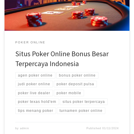
mendetail tentang pilihan situs poker online terpercaya yang
mencakup reputasi dan […]
POKER ONLINE
Situs Poker Online Bonus Besar
Terpercaya Indonesia
agen poker online
bonus poker online
judi poker online
poker deposit pulsa
poker live dealer
poker mobile
poker texas hold'em
situs poker terpercaya
tips menang poker
turnamen poker online
by
admin
Published
01/11/2024