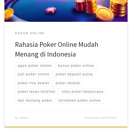
POKER ONLINE
Rahasia Poker Online Mudah
Menang di Indonesia
agen poker online
bonus poker online
judi poker online
poker deposit pulsa
poker live dealer
poker mobile
poker texas hold'em
situs poker terpercaya
tips menang poker
turnamen poker online
by
admin
Published
30/10/2024