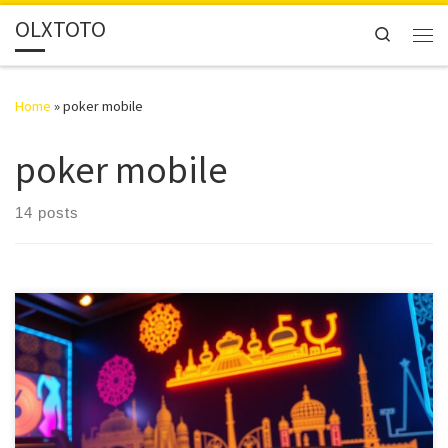
OLXTOTO
Skip to content
Search
Me
Home
»
poker mobile
poker mobile
14 posts
Dalam dunia perjudian daring, situs poker online bonus besar
menjadi primadona bagi banyak pemain. Mereka tak hanya
mencari pengalaman bermain yang menyenangkan, tetapi juga
ingin memaksimalkan keuntungan melalui bonus deposit poker
online yang ditawarkan. Artikel ini akan membahas secara