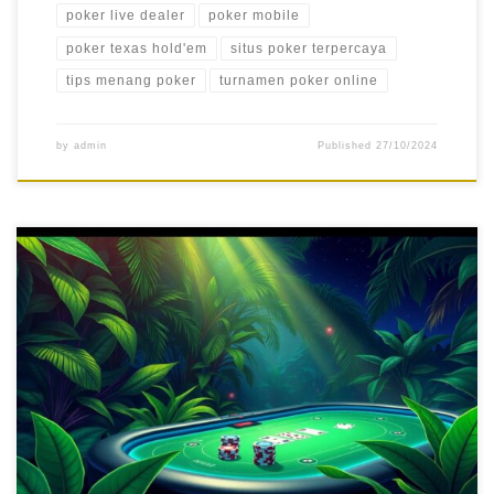
poker live dealer
poker mobile
poker texas hold'em
situs poker terpercaya
tips menang poker
turnamen poker online
by
admin
Published
27/10/2024
Dalam dunia permainan daring, menemukan poker online
terpercaya adalah langkah penting bagi para pemain yang ingin
merasakan pengalaman bermain yang aman dan menyenangkan.
Artikel ini akan menyajikan daftar situs poker online yang telah
terbukti aman dan nyaman, membantu Anda dalam memilih agen
poker terpercaya. Pemilihan situs yang tepat tidak hanya […]