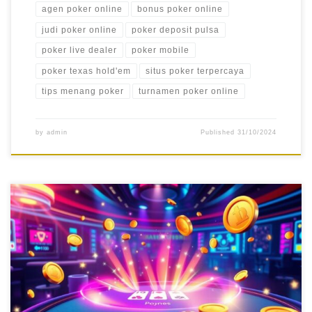
agen poker online
bonus poker online
judi poker online
poker deposit pulsa
poker live dealer
poker mobile
poker texas hold'em
situs poker terpercaya
tips menang poker
turnamen poker online
by
admin
Published
31/10/2024
Poker online telah menjadi salah satu permainan yang sangat
digemari di Indonesia. Seiring dengan pertumbuhan teknologi dan
internet, banyak pemain yang mencari Poker Online Mudah
Menang untuk meningkatkan peluang kemenangan mereka. Dalam
artikel ini, kita akan membahas Rahasia Poker Online Sukses serta
Strategi Poker Untuk Pemula yang dapat membantu Anda […]