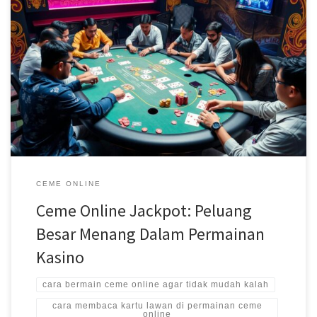
Ceme Online Jackpot adalah salah satu permainan yang menarik
bagi para penggemar judi daring. Permainan ini menggabungkan
unsur keterampilan dan keberuntungan, menjadikannya pilihan
populer di kalangan pemain. Peluang untuk memenangkan
jackpot besar di Ceme Online menjadikannya sangat menarik dan
dapat meningkatkan pengalaman bermain. Permainan ini tidak
hanya menawarkan kesenangan, tetapi […]
CEME ONLINE
Ceme Online Jackpot: Peluang
Besar Menang Dalam Permainan
Kasino
cara bermain ceme online agar tidak mudah kalah
cara membaca kartu lawan di permainan ceme
online