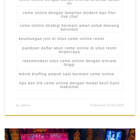
ini
ceme online dengan tampilan modern dan fitur
live chat
ceme online strategi bermain aman untuk menang
beruntun
keuntungan join di situs ceme online resmi
panduan daftar akun ceme online di situs resmi
terpercaya
rekomendasi situs ceme online dengan winrate
tinggi
teknik bluffing ampuh saat bermain ceme online
tips dan trik ceme online dengan modal kecil hasil
maksimal
by
admin
Published
02/11/2025