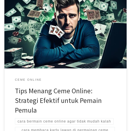
Ceme online semakin populer di kalangan penggemar judi,
menawarkan pengalaman menarik dan peluang untuk menang
besar. Dengan strategi yang tepat dan pemahaman tentang
permainan, seseorang dapat meningkatkan peluangnya untuk
meraih kemenangan dalam ceme online. Banyak pemain baru
mungkin merasa bingung dengan berbagai aspek permainan ini,
mulai dari aturan dasar hingga […]
CEME ONLINE
Tips Menang Ceme Online:
Strategi Efektif untuk Pemain
Pemula
cara bermain ceme online agar tidak mudah kalah
cara membaca kartu lawan di permainan ceme