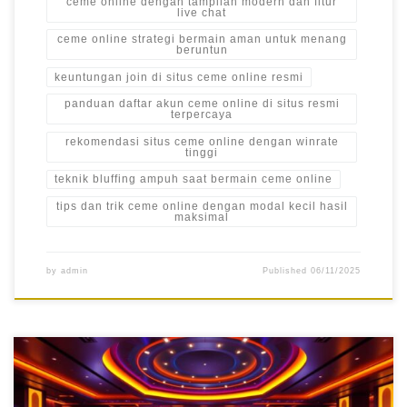
ceme online dengan tampilan modern dan fitur
live chat
ceme online strategi bermain aman untuk menang
beruntun
keuntungan join di situs ceme online resmi
panduan daftar akun ceme online di situs resmi
terpercaya
rekomendasi situs ceme online dengan winrate
tinggi
teknik bluffing ampuh saat bermain ceme online
tips dan trik ceme online dengan modal kecil hasil
maksimal
by
admin
Published
06/11/2025
Mencari situs ceme online terbaik bisa menjadi tantangan bagi