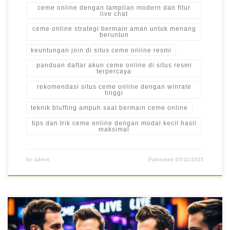
ceme online dengan tampilan modern dan fitur
live chat
ceme online strategi bermain aman untuk menang
beruntun
keuntungan join di situs ceme online resmi
panduan daftar akun ceme online di situs resmi
terpercaya
rekomendasi situs ceme online dengan winrate
tinggi
teknik bluffing ampuh saat bermain ceme online
tips dan trik ceme online dengan modal kecil hasil
maksimal
by
admin
Published
03/11/2025