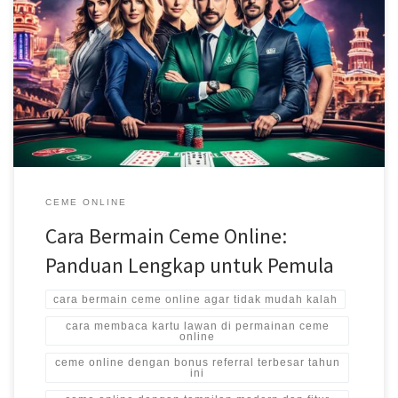
di kalangan penggemar judi daring. Dengan memanfaatkan
strategi yang tepat, pemain dapat meningkatkan peluang menang
secara signifikan. Untuk bermain ceme online, pemain perlu
memahami aturan dasar, jenis permainan, serta cara bertaruh
dengan bijak. Banyak platform menyediakan akses mudah untuk
bermain ceme, yang […]
CEME ONLINE
Cara Bermain Ceme Online:
Panduan Lengkap untuk Pemula
cara bermain ceme online agar tidak mudah kalah
cara membaca kartu lawan di permainan ceme
online
ceme online dengan bonus referral terbesar tahun
ini