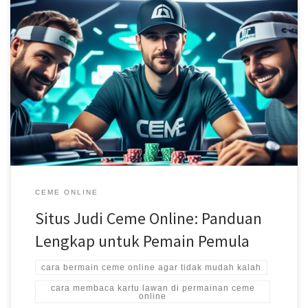
Situs Judi Ceme Online telah menjadi pilihan populer di kalangan
penggemar permainan judi daring. Dengan kombinasi strategi dan
keberuntungan, permainan ini menawarkan pengalaman yang
menarik bagi para pemain. Permainan ceme online bukan hanya
tentang keberuntungan, tetapi juga tentang kemampuan
membuat keputusan yang strategis. Para pemain dapat
menemukan berbagai platform yang […]
CEME ONLINE
Situs Judi Ceme Online: Panduan
Lengkap untuk Pemain Pemula
cara bermain ceme online agar tidak mudah kalah
cara membaca kartu lawan di permainan ceme
online