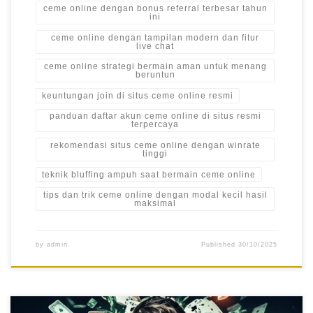
ceme online dengan bonus referral terbesar tahun
ini
ceme online dengan tampilan modern dan fitur
live chat
ceme online strategi bermain aman untuk menang
beruntun
keuntungan join di situs ceme online resmi
panduan daftar akun ceme online di situs resmi
terpercaya
rekomendasi situs ceme online dengan winrate
tinggi
teknik bluffing ampuh saat bermain ceme online
tips dan trik ceme online dengan modal kecil hasil
maksimal
by
admin
Published
30/10/2025