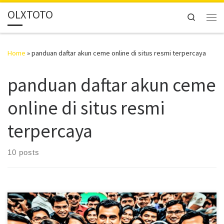
OLXTOTO
Skip to content
Search
Me
Home
»
panduan daftar akun ceme online di situs resmi terpercaya
panduan daftar akun ceme
online di situs resmi
terpercaya
10 posts