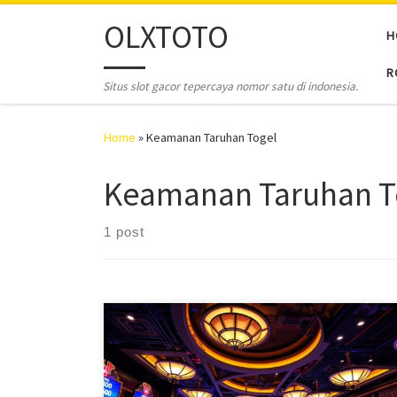
Skip to content
OLXTOTO
H
R
Situs slot gacor tepercaya nomor satu di indonesia.
Home
»
Keamanan Taruhan Togel
Keamanan Taruhan T
1 post
Selamat datang di artikel tentang bandar togel
terpercaya di Indonesia, di mana kami akan mengupas
tuntas mengenai pengalaman taruhan aman dan
berbagai keuntungan yang bisa Anda peroleh. Togel