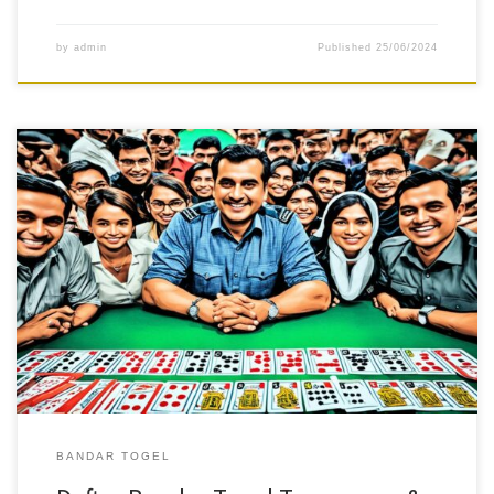
by
admin
Published
25/06/2024
OLXTOTO – Temukan daftar bandar togel terpercaya di Indonesia
2023. Artikel ini akan memberikan informasi tentang beberapa
bandar togel terpercaya dan terbaik yang dapat Anda daftar pada
tahun 2023. Anda akan mendapatkan panduan untuk memilih situs
judi online terbaik dan daftar agen togel resmi untuk pengalaman
taruhan togel online yang […]
BANDAR TOGEL