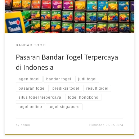
togel terpercaya di Indonesia yang menawarkan pengalaman
bermain togel […]
BANDAR TOGEL
Pasaran Bandar Togel Terpercaya
di Indonesia
agen togel
bandar togel
judi togel
pasaran togel
prediksi togel
result togel
situs togel terpercaya
togel hongkong
togel online
togel singapore
by
admin
Published
23/06/2024