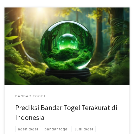
Prediksi Bandar Togel Terakurat di Indonesia OLXTOTO – Apakah
Anda mencari prediksi jitu togel yang dapat meningkatkan peluang
Anda untuk menang? Jika ya, Anda telah datang ke tempat yang
tepat! Di sini, kami memiliki tim ahli yang melakukan analisis togel
hari ini untuk memberikan Anda prediksi yang akurat. Tidak ada
[…]
BANDAR TOGEL
Prediksi Bandar Togel Terakurat di
Indonesia
agen togel
bandar togel
judi togel