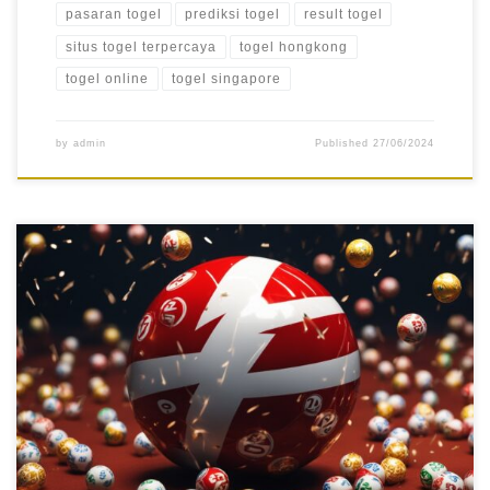
pasaran togel
prediksi togel
result togel
situs togel terpercaya
togel hongkong
togel online
togel singapore
by
admin
Published
27/06/2024
OLXTOTO – Selamat datang di artikel kami yang akan membahas
mengenai result bandar togel tercepat dan terpercaya. Bagi para
pemain togel, mendapatkan hasil togel secara cepat dan akurat
sangatlah penting. Dalam dunia perjudian togel, hasil togel yang
tepat waktu dapat mempengaruhi prediksi dan strategi bermain.
Apakah Anda sedang mencari result […]