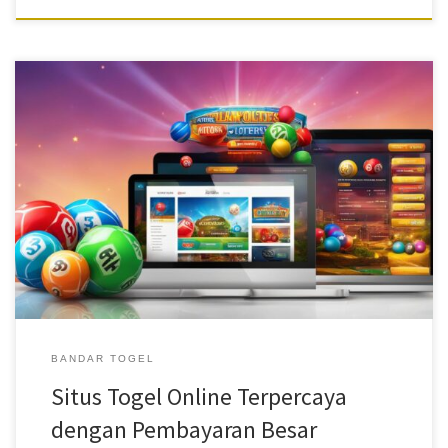
Memilih Situs Koitoto togel online terpercaya sangat penting bagi
para penjudi yang ingin meraih kemenangan besar. Situs togel
online terpercaya dengan pembayaran besar dapat memberikan
pengalaman bermain togel online yang lebih aman dan
menguntungkan. Artikel ini akan membahas tentang keuntungan
bermain di situs togel online terpercaya yang menyediakan
pembayaran besar […]
BANDAR TOGEL
Situs Togel Online Terpercaya
dengan Pembayaran Besar