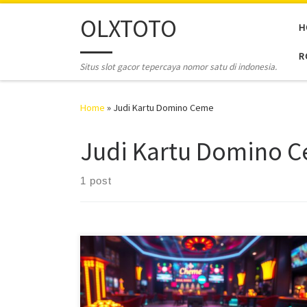
Skip to content
OLXTOTO
H
R
Situs slot gacor tepercaya nomor satu di indonesia.
Home
»
Judi Kartu Domino Ceme
Judi Kartu Domino 
1 post
Dalam dunia perjudian online, terdapat banyak pilihan
yang tersedia, termasuk situs ceme online terbaik.
Artikel ini akan memberikan panduan lengkap tentang