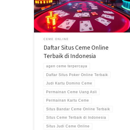
situs ceme online terpercaya di Indonesia. Di tengah
banyaknya platform yang bermunculan, sangat penting
bagi pemain untuk memilih daftar situs ceme online
yang aman dan terjamin kualitasnya. Kami akan […]
CEME ONLINE
Daftar Situs Ceme Online
Terbaik di Indonesia
agen ceme terpercaya
Daftar Situs Poker Online Terbaik
Judi Kartu Domino Ceme
Permainan Ceme Uang Asli
Permainan Kartu Ceme
Situs Bandar Ceme Online Terbaik
Situs Ceme Terbaik di Indonesia
Situs Judi Ceme Online