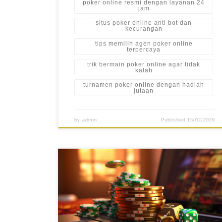
poker online resmi dengan layanan 24
jam
situs poker online anti bot dan
kecurangan
tips memilih agen poker online
terpercaya
trik bermain poker online agar tidak
kalah
turnamen poker online dengan hadiah
jutaan
by
admin
Published
15/02/2026
Dalam dunia perjudian online, memilih situs yang
terpercaya sangat penting. Banyak pemain mencari
daftar judi poker online terpercaya no.1 dengan
layanan 24 jam, yang dapat memberikan pengalaman
bermain yang aman dan nyaman. Dengan dukungan
layanan pelanggan yang siap membantu kapan saja,