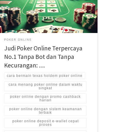
pengalaman bermain akan memuaskan atau justru
mengecewakan. Judi poker online terpercaya no.1
menawarkan lingkungan yang aman dan adil,
memastikan setiap pemain memiliki kesempatan […]
POKER ONLINE
Judi Poker Online Terpercaya
No.1 Tanpa Bot dan Tanpa
Kecurangan: …
cara bermain texas holdem poker online
cara menang poker online dalam waktu
singkat
poker online dengan promo cashback
harian
poker online dengan sistem keamanan
terbaik
poker online deposit e-wallet cepat
proses