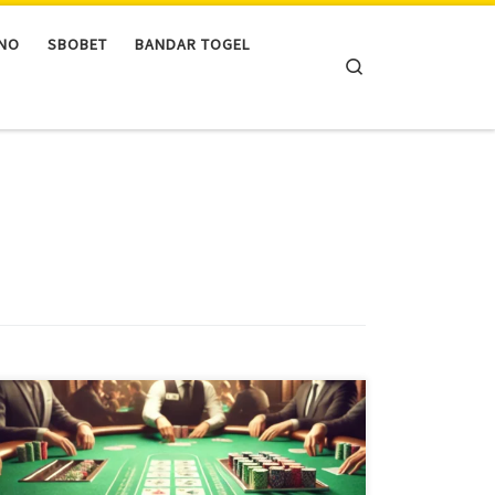
INO
SBOBET
BANDAR TOGEL
Search
Di dunia judi poker online, menemukan platform
terpercaya tanpa bot dan kecurangan menjadi hal
yang sangat penting bagi setiap pemain. Keaslian dan
integritas dalam permainan menentukan apakah