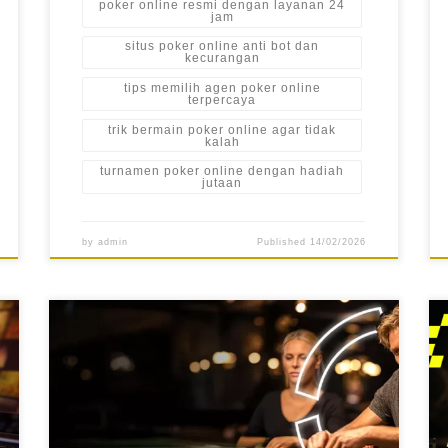
poker online resmi dengan layanan 24
jam
situs poker online anti bot dan
kecurangan
tips memilih agen poker online
terpercaya
trik bermain poker online agar tidak
kalah
turnamen poker online dengan hadiah
jutaan
by
admin
Published
14/02/2026
Permainan Judi Poker Online telah menjadi pilihan
utama di kalangan pemain profesional di Indonesia.
Judi Poker Online Terpercaya No.1 menawarkan
lingkungan yang aman dan adil untuk bermain,
menjadikannya pilihan ideal bagi para pemain yang
mengutamakan kualitas. Para profesional mencari