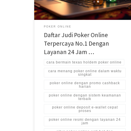
pemain dapat merasa lebih tenang ketika bertaruh.
Situs judi […]
POKER ONLINE
Daftar Judi Poker Online
Terpercaya No.1 Dengan
Layanan 24 Jam …
cara bermain texas holdem poker online
cara menang poker online dalam waktu
singkat
poker online dengan promo cashback
harian
poker online dengan sistem keamanan
terbaik
poker online deposit e-wallet cepat
proses
poker online resmi dengan layanan 24
jam