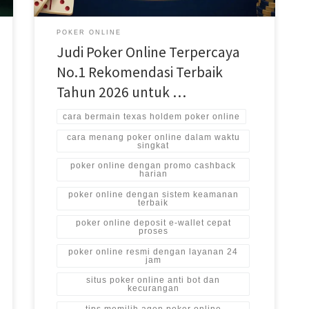
POKER ONLINE
Judi Poker Online Terpercaya
No.1 Rekomendasi Terbaik
Tahun 2026 untuk …
cara bermain texas holdem poker online
cara menang poker online dalam waktu
singkat
poker online dengan promo cashback
harian
poker online dengan sistem keamanan
terbaik
poker online deposit e-wallet cepat
proses
poker online resmi dengan layanan 24
jam
situs poker online anti bot dan
kecurangan
tips memilih agen poker online