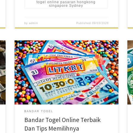
togel online pasaran hongkong
singapore Sydney
by
admin
Published
09/03/2026
Di era digital saat ini, permainan togel online telah
menjadi salah satu pilihan hiburan yang menarik bagi
banyak orang. Ada banyak situs yang menawarkan
berbagai jenis permainan ini, namun tidak semuanya
dapat diandalkan. Bandar Togel Online Terbaik
menyediakan platform yang aman, layanan pelanggan
yang responsif, dan berbagai pilihan permainan untuk
[…]
BANDAR TOGEL
Bandar Togel Online Terbaik
Dan Tips Memilihnya