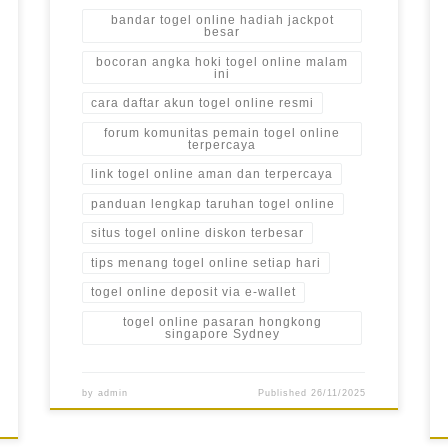
bandar togel online hadiah jackpot
besar
bocoran angka hoki togel online malam
ini
cara daftar akun togel online resmi
forum komunitas pemain togel online
terpercaya
link togel online aman dan terpercaya
panduan lengkap taruhan togel online
situs togel online diskon terbesar
tips menang togel online setiap hari
togel online deposit via e-wallet
togel online pasaran hongkong
singapore Sydney
by
admin
Published
26/11/2025