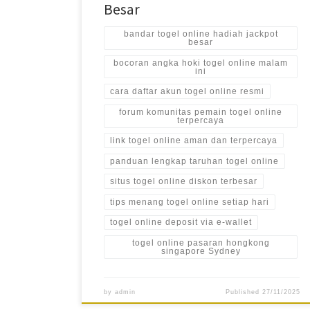
Besar
bandar togel online hadiah jackpot
besar
bocoran angka hoki togel online malam
ini
cara daftar akun togel online resmi
forum komunitas pemain togel online
terpercaya
link togel online aman dan terpercaya
panduan lengkap taruhan togel online
situs togel online diskon terbesar
tips menang togel online setiap hari
togel online deposit via e-wallet
togel online pasaran hongkong
singapore Sydney
by
admin
Published
27/11/2025