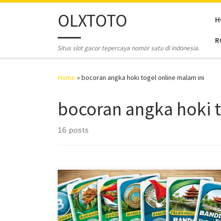
Skip to content
OLXTOTO
H
R
Situs slot gacor tepercaya nomor satu di indonesia.
Home
»
bocoran angka hoki togel online malam ini
bocoran angka hoki t
16 posts
Dalam dunia perjudian online, menemukan bandar
togel 50-50 yang terpercaya dan aman menjadi
tantangan tersendiri. Mengidentifikasi bandar yang
dapat diandalkan memerlukan pemahaman tentang