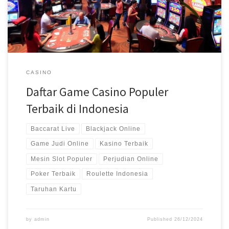
pencinta judi, menawarkan berbagai jenis permainan menarik,
mulai dari mesin slot hingga poker online, taruhan […]
CASINO
Daftar Game Casino Populer
Terbaik di Indonesia
Baccarat Live
Blackjack Online
Game Judi Online
Kasino Terbaik
Mesin Slot Populer
Perjudian Online
Poker Terbaik
Roulette Indonesia
Taruhan Kartu
by
admin
Published
26/12/2024