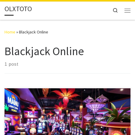
OLXTOTO
Skip to content
Search
Me
Home
»
Blackjack Online
Blackjack Online
1 post
Di Indonesia, minat terhadap permainan judi online semakin
meningkat, dan hal ini mendorong banyak orang untuk mencari
tahu tentang game casino populer yang tersedia. Permainan
kasino online telah menjadi salah satu hiburan utama bagi para