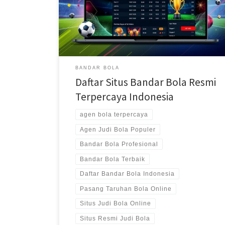
menampilkan daftar situs bandar bola resmi yang telah
terbukti terpercaya di Indonesia. Para pemain judi
online dapat dengan mudah mengakses agen judi
online terpercaya yang menawarkan kemudahan […]
BANDAR BOLA
Daftar Situs Bandar Bola Resmi
Terpercaya Indonesia
agen bola terpercaya
Agen Judi Bola Populer
Bandar Bola Profesional
Bandar Bola Terbaik
Daftar Bandar Bola Indonesia
Pasang Taruhan Bola Online
Situs Judi Bola Online
Situs Resmi Judi Bola