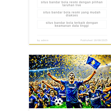
situs bandar bola resmi dengan pilihan
taruhan live
situs bandar bola resmi yang mudah
diakses
situs bandar bola terbaik dengan
keamanan data tinggi
by
admin
Published
16/09/2025
Dalam dunia perjudian online, mencari agen
terpercaya dengan keamanan yang terjamin adalah
kunci untuk pengalaman yang positif. Agen bandar
bola Indonesia menawarkan sistem keamanan yang
canggih, melindungi data dan transaksi setiap pemain.
Dengan meningkatnya ketertarikan terhadap taruhan
sepak bola, penting untuk memilih platform yang
memberikan rasa aman dan nyaman. Keamanan […]