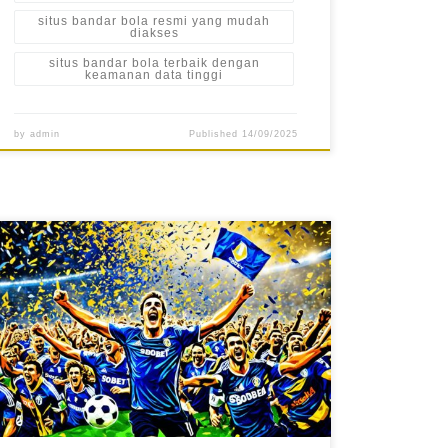
situs bandar bola resmi yang mudah
diakses
situs bandar bola terbaik dengan
keamanan data tinggi
by
admin
Published
14/09/2025
Di era digital saat ini, Bandar Bola Online Mudah
Menang 2025 menawarkan peluang yang
menguntungkan bagi para penggemar taruhan
olahraga. Banyak pemain mencari platform yang tidak
hanya menyenangkan tetapi juga memberikan tingkat
kemenangan yang lebih tinggi. Dengan berbagai
strategi dan alat analisis yang tersedia, pengelola
bandar dapat meningkatkan peluang sukses […]