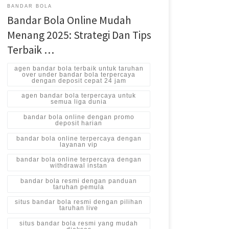
BANDAR BOLA
Bandar Bola Online Mudah
Menang 2025: Strategi Dan Tips
Terbaik …
agen bandar bola terbaik untuk taruhan
over under bandar bola terpercaya
dengan deposit cepat 24 jam
agen bandar bola terpercaya untuk
semua liga dunia
bandar bola online dengan promo
deposit harian
bandar bola online terpercaya dengan
layanan vip
bandar bola online terpercaya dengan
withdrawal instan
bandar bola resmi dengan panduan
taruhan pemula
situs bandar bola resmi dengan pilihan
taruhan live
situs bandar bola resmi yang mudah