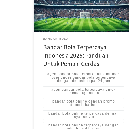
memasang taruhan. Ini memberikan kesempatan bagi
pemain untuk menikmati pengalaman bertaruh yang
lebih baik, dengan jaminan transaksi yang transparan
dan proteksi data pribadi. […]
BANDAR BOLA
Bandar Bola Terpercaya
Indonesia 2025: Panduan
Untuk Pemain Cerdas
agen bandar bola terbaik untuk taruhan
over under bandar bola terpercaya
dengan deposit cepat 24 jam
agen bandar bola terpercaya untuk
semua liga dunia
bandar bola online dengan promo
deposit harian
bandar bola online terpercaya dengan
layanan vip
bandar bola online terpercaya dengan
withdrawal instan