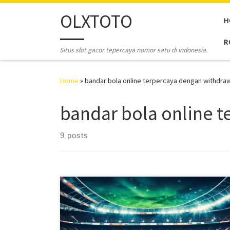
Skip to content
OLXTOTO
H
R
Situs slot gacor tepercaya nomor satu di indonesia.
Home
»
bandar bola online terpercaya dengan withdraw
bandar bola online t
9 posts
Dalam dunia perjudian online, memilih bandar bola
terpercaya menjadi sangat penting bagi para pemain.
Di tahun 2025, Indonesia menawarkan berbagai
platform yang dapat diandalkan dan aman untuk