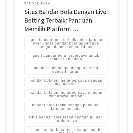
BANDAR BOLA
Situs Bandar Bola Dengan Live
Betting Terbaik: Panduan
Memilih Platform …
agen bandar bola terbaik untuk taruhan
over under bandar bola terpercaya
dengan deposit cepat 24 jam
agen bandar bola terpercaya untuk
semua liga dunia
bandar bola online dengan promo
deposit harian
bandar bola online terpercaya dengan
layanan vip
bandar bola online terpercaya dengan
withdrawal instan
bandar bola resmi dengan panduan
taruhan pemula
situs bandar bola resmi dengan pilihan
taruhan live
situs bandar bola resmi yang mudah