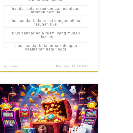
bandar bola resmi dengan panduan
taruhan pemula
situs bandar bola resmi dengan pilihan
taruhan live
situs bandar bola resmi yang mudah
diakses
situs bandar bola terbaik dengan
keamanan data tinggi
by
admin
Published
17/09/2025
Ketika membahas tentang taruhan bola, pemilihan
bandar yang tepat sangat memengaruhi hasil dan
pengalaman taruhan. Bandar bola paling gacor untuk
taruhan adalah situs yang menawarkan odds
kompetitif, layanan pelanggan yang responsif, dan
berbagai jenis taruhan yang menarik. Dalam dunia
taruhan yang terus berkembang, penting untuk