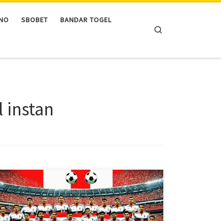
INO
SBOBET
BANDAR TOGEL
Search
 instan
Dalam dunia taruhan olahraga, terutama sepak bola,
memilih bandar bola resmi yang menawarkan odds
tertinggi merupakan langkah penting untuk
meningkatkan peluang kemenangan. Bandar bola