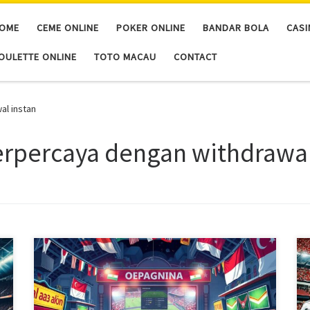
OME
CEME ONLINE
POKER ONLINE
BANDAR BOLA
CAS
OULETTE ONLINE
TOTO MACAU
CONTACT
al instan
erpercaya dengan withdrawal
Dalam dunia taruhan olahraga, pemilihan situs bandar
bola online terbaik sangat krusial. Situs yang
terpercaya menawarkan keamanan, variasi
permainan, dan peluang yang menguntungkan bagi