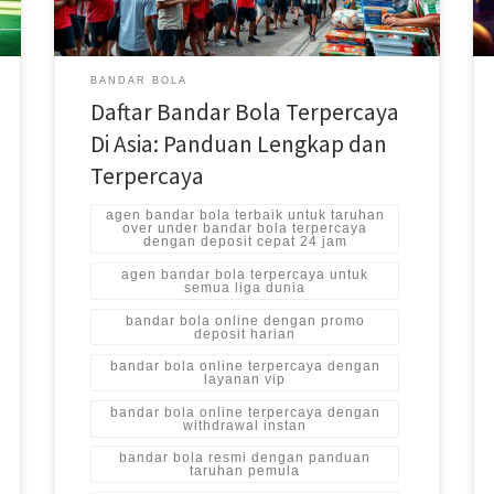
[…]
BANDAR BOLA
Daftar Bandar Bola Terpercaya
Di Asia: Panduan Lengkap dan
Terpercaya
agen bandar bola terbaik untuk taruhan
over under bandar bola terpercaya
dengan deposit cepat 24 jam
agen bandar bola terpercaya untuk
semua liga dunia
bandar bola online dengan promo
deposit harian
bandar bola online terpercaya dengan
layanan vip
bandar bola online terpercaya dengan
withdrawal instan
bandar bola resmi dengan panduan
taruhan pemula