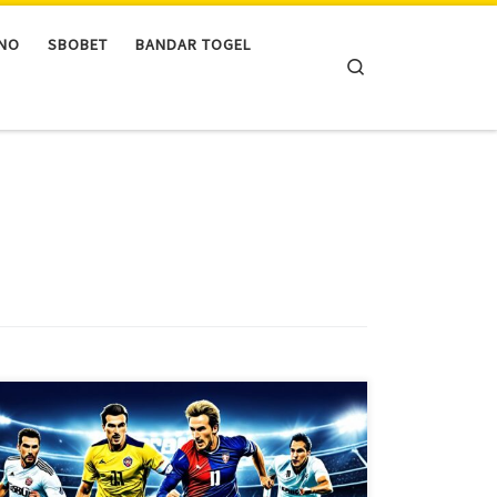
INO
SBOBET
BANDAR TOGEL
Search
Dalam era digital yang terus berkembang, Bandar Bola
Online semakin menjadi pilihan utama bagi para
penjudi di Indonesia. Dengan meningkatnya minat
taruhan, banyak pemain yang mencari Situs Judi Bola