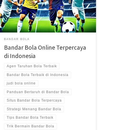
Resmi yang tidak hanya menawarkan permainan yang
menarik, tetapi juga menjamin keamanan dan
kenyamanan. Artikel ini bertujuan untuk memberikan
wawasan umum tentang bagaimana memilih bandar
[…]
BANDAR BOLA
Bandar Bola Online Terpercaya
di Indonesia
Agen Taruhan Bola Terbaik
Bandar Bola Terbaik di Indonesia
judi bola online
Panduan Bertaruh di Bandar Bola
Situs Bandar Bola Terpercaya
Strategi Menang Bandar Bola
Tips Bandar Bola Terbaik
Trik Bermain Bandar Bola