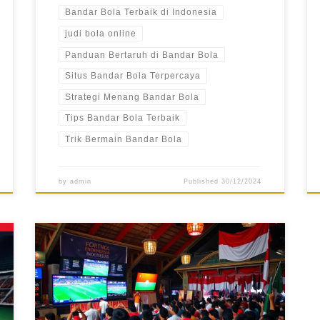
Bandar Bola Terbaik di Indonesia
judi bola online
Panduan Bertaruh di Bandar Bola
Situs Bandar Bola Terpercaya
Strategi Menang Bandar Bola
Tips Bandar Bola Terbaik
Trik Bermain Bandar Bola
by
admin
Published
30/12/2024
Selamat datang di panduan komprehensif mengenai
Bandar Bola Terbaik di Indonesia. Artikel ini akan
membahas berbagai aspek penting dalam memilih
bandar untuk Taruhan Bola, memberikan tips dan trik
yang berguna untuk meningkatkan peluang