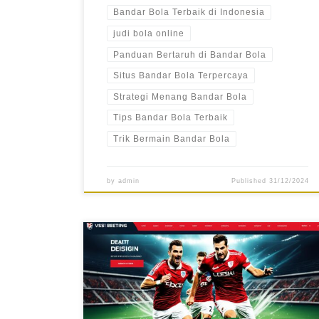
Bandar Bola Terbaik di Indonesia
judi bola online
Panduan Bertaruh di Bandar Bola
Situs Bandar Bola Terpercaya
Strategi Menang Bandar Bola
Tips Bandar Bola Terbaik
Trik Bermain Bandar Bola
by
admin
Published
31/12/2024
Pemilihan bandar bola resmi menjadi langkah awal
yang krusial bagi para penjudi di Indonesia. Dengan
layanan judi bola online terpercaya, para pemain
dapat menikmati pengalaman taruhan yang lebih
aman dan terjamin. Bandar taruhan
resmi menyediakan platform yang telah terintegrasi