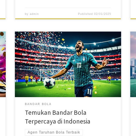
by
admin
Published
02/01/2025
Pentingnya menemukan Bandar Bola Terpercaya di
Indonesia tidak bisa diabaikan. Dalam dunia taruhan
sepak bola, memilih Situs Taruhan Bola Resmi adalah
langkah awal untuk memastikan pengalaman betting
yang aman dan menyenangkan. Artikel ini akan
membantu Anda memahami bagaimana cara
mengevaluasi dan memilih bandar yang tepat dengan
melihat Daftar Bandar Bola Terbaik yang tersedia.
Pengertian Bandar Bola […]
BANDAR BOLA
Temukan Bandar Bola
Terpercaya di Indonesia
Agen Taruhan Bola Terbaik