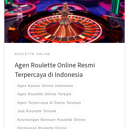
mendebarkan ini menawarkan pengalaman kasino yang nyata
langsung dari kenyamanan rumah Anda. Namun, memilih situs judi
roulette terpercaya sangat penting untuk memastikan keamanan
dan kenyamanan saat bermain. Dalam […]
ROULETTE ONLINE
Agen Roulette Online Resmi
Terpercaya di Indonesia
Agen Kasino Online Indonesia
Agen Roulette Online Terbaik
Agen Terpercaya di Dunia Taruhan
Judi Roulette Terbaik
Keuntungan Bermain Roulette Online
Permainan Roulette Online