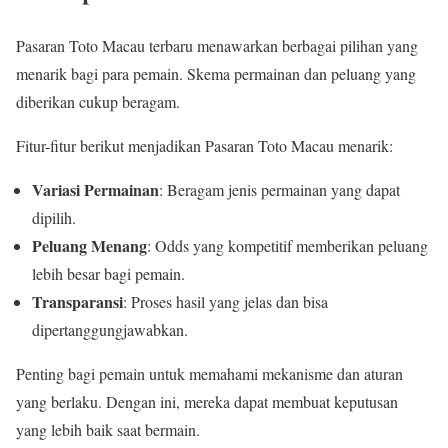
Pasaran Toto Macau terbaru menawarkan berbagai pilihan yang
menarik bagi para pemain. Skema permainan dan peluang yang
diberikan cukup beragam.
Fitur-fitur berikut menjadikan Pasaran Toto Macau menarik:
Variasi Permainan
: Beragam jenis permainan yang dapat
dipilih.
Peluang Menang
: Odds yang kompetitif memberikan peluang
lebih besar bagi pemain.
Transparansi
: Proses hasil yang jelas dan bisa
dipertanggungjawabkan.
Penting bagi pemain untuk memahami mekanisme dan aturan
yang berlaku. Dengan ini, mereka dapat membuat keputusan
yang lebih baik saat bermain.