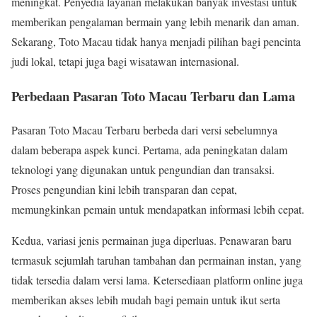
meningkat. Penyedia layanan melakukan banyak investasi untuk
memberikan pengalaman bermain yang lebih menarik dan aman.
Sekarang, Toto Macau tidak hanya menjadi pilihan bagi pencinta
judi lokal, tetapi juga bagi wisatawan internasional.
Perbedaan Pasaran Toto Macau Terbaru dan Lama
Pasaran Toto Macau Terbaru berbeda dari versi sebelumnya
dalam beberapa aspek kunci. Pertama, ada peningkatan dalam
teknologi yang digunakan untuk pengundian dan transaksi.
Proses pengundian kini lebih transparan dan cepat,
memungkinkan pemain untuk mendapatkan informasi lebih cepat.
Kedua, variasi jenis permainan juga diperluas. Penawaran baru
termasuk sejumlah taruhan tambahan dan permainan instan, yang
tidak tersedia dalam versi lama. Ketersediaan platform online juga
memberikan akses lebih mudah bagi pemain untuk ikut serta