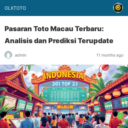
OLXTOTO
Pasaran Toto Macau Terbaru:
Analisis dan Prediksi Terupdate
admin
11 months ago