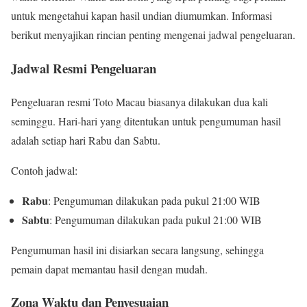
untuk mengetahui kapan hasil undian diumumkan. Informasi
berikut menyajikan rincian penting mengenai jadwal pengeluaran.
Jadwal Resmi Pengeluaran
Pengeluaran resmi Toto Macau biasanya dilakukan dua kali
seminggu. Hari-hari yang ditentukan untuk pengumuman hasil
adalah setiap hari Rabu dan Sabtu.
Contoh jadwal:
Rabu
: Pengumuman dilakukan pada pukul 21:00 WIB
Sabtu
: Pengumuman dilakukan pada pukul 21:00 WIB
Pengumuman hasil ini disiarkan secara langsung, sehingga
pemain dapat memantau hasil dengan mudah.
Zona Waktu dan Penyesuaian