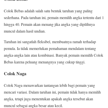
Colok Bebas adalah salah satu bentuk taruhan yang paling
sederhana. Pada taruhan ini, pemain memilih angka tertentu dari 1
hingga 40. Pemain akan menang jika angka yang dipilihnya
muncul dalam hasil undian.
Taruhan ini sangatlah fleksibel, membuatnya ramah terhadap
pemula. Ia tidak memerlukan pemahaman mendalam tentang
angka-angka lain atau kombinasi. Banyak pemain memilih Colok
Bebas karena peluang menangnya yang cukup tinggi.
Colok Naga
Colok Naga menawarkan tantangan lebih bagi pemain yang
mencari variasi. Dalam taruhan ini, pemain tidak hanya memilih
angka, tetapi juga menentukan apakah angka tersebut akan
muncul sebagai angka besar atau kecil.