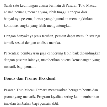
Salah satu keuntungan utama bermain di Pasaran Toto Macau
adalah peluang menang yang lebih tinggi. Terlepas dari
banyaknya peserta, format yang digunakan memungkinkan
kombinasi angka yang lebih menguntungkan.
Dengan banyaknya jenis taruhan, pemain dapat memilih strategi
terbaik sesuai dengan analisis mereka.
Persentase pembayaran juga cenderung lebih baik dibandingkan
dengan pasaran lainnya, memberikan potensi kemenangan yang
menarik bagi pemain.
Bonus dan Promo Eksklusif
Pasaran Toto Macau Terbaru menawarkan beragam bonus dan
promo yang menarik. Program loyalitas sering kali memberikan
imbalan tambahan bagi pemain aktif.