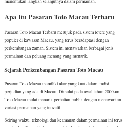
menentukan langkah selanjutnya dalam permainan.
Apa Itu Pasaran Toto Macau Terbaru
Pasaran Toto Macau Terbaru merujuk pada sistem lotere yang
populer di kawasan Macau, yang terus beradaptasi dengan
perkembangan zaman. Sistem ini menawarkan berbagai jenis
permainan dan peluang menang yang menarik.
Sejarah Perkembangan Pasaran Toto Macau
Pasaran Toto Macau memiliki akar yang kuat dalam tradisi
perjudian yang ada di Macau. Dimulai pada awal tahun 2000-an,
Toto Macau mulai menarik perhatian publik dengan menawarkan
variasi permainan yang inovatif.
Seiring waktu, teknologi dan keamanan dalam permainan ini terus