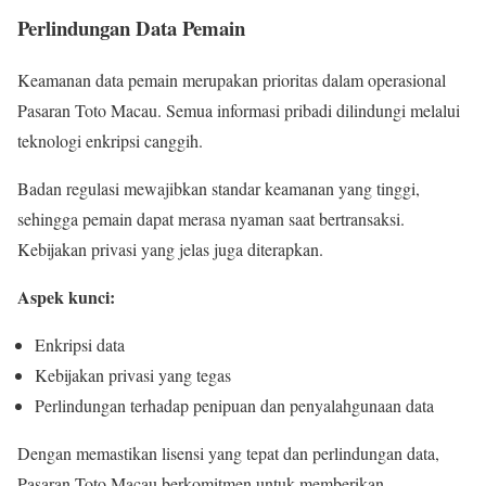
Perlindungan Data Pemain
Keamanan data pemain merupakan prioritas dalam operasional
Pasaran Toto Macau. Semua informasi pribadi dilindungi melalui
teknologi enkripsi canggih.
Badan regulasi mewajibkan standar keamanan yang tinggi,
sehingga pemain dapat merasa nyaman saat bertransaksi.
Kebijakan privasi yang jelas juga diterapkan.
Aspek kunci:
Enkripsi data
Kebijakan privasi yang tegas
Perlindungan terhadap penipuan dan penyalahgunaan data
Dengan memastikan lisensi yang tepat dan perlindungan data,
Pasaran Toto Macau berkomitmen untuk memberikan