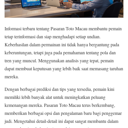
Informasi terbaru tentang Pasaran Toto Macau membantu pemain
tetap terinformasi dan siap menghadapi setiap undian.
Keberhasilan dalam permainan ini tidak hanya bergantung pada
keberuntungan, tetapi juga pada pemahaman tentang pola dan
tren yang muncul. Menggunakan analisis yang tepat, pemain
dapat membuat keputusan yang lebih baik saat memasang taruhan
mereka.
Dengan berbagai prediksi dan tips yang tersedia, pemain kini
memiliki lebih banyak alat untuk meningkatkan peluang
kemenangan mereka. Pasaran Toto Macau terus berkembang,
memberikan berbagai opsi dan pengalaman baru bagi penggemar
judi. Mengetahui detail-detail ini dapat sangat membantu dalam