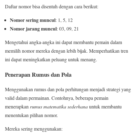
Daftar nomor bisa disentuh dengan cara berikut:
Nomor sering muncul
: 1, 5, 12
Nomor jarang muncul
: 03, 09, 21
Mengetahui angka-angka ini dapat membantu pemain dalam
memilih nomor mereka dengan lebih bijak. Memperhatikan tren
ini dapat meningkatkan peluang untuk menang.
Penerapan Rumus dan Pola
Menggunakan rumus dan pola perhitungan menjadi strategi yang
valid dalam permainan. Contohnya, beberapa pemain
menerapkan
rumus matematika sederhana
untuk membantu
menentukan pilihan nomor.
Mereka sering menggunakan: