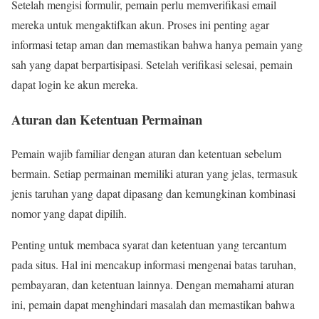
Setelah mengisi formulir, pemain perlu memverifikasi email
mereka untuk mengaktifkan akun. Proses ini penting agar
informasi tetap aman dan memastikan bahwa hanya pemain yang
sah yang dapat berpartisipasi. Setelah verifikasi selesai, pemain
dapat login ke akun mereka.
Aturan dan Ketentuan Permainan
Pemain wajib familiar dengan aturan dan ketentuan sebelum
bermain. Setiap permainan memiliki aturan yang jelas, termasuk
jenis taruhan yang dapat dipasang dan kemungkinan kombinasi
nomor yang dapat dipilih.
Penting untuk membaca syarat dan ketentuan yang tercantum
pada situs. Hal ini mencakup informasi mengenai batas taruhan,
pembayaran, dan ketentuan lainnya. Dengan memahami aturan
ini, pemain dapat menghindari masalah dan memastikan bahwa