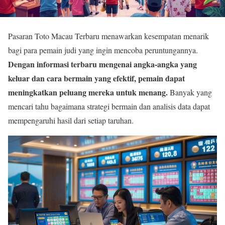
Pasaran Toto Macau Terbaru menawarkan kesempatan menarik
bagi para pemain judi yang ingin mencoba peruntungannya.
Dengan informasi terbaru mengenai angka-angka yang
keluar dan cara bermain yang efektif, pemain dapat
meningkatkan peluang mereka untuk menang.
Banyak yang
mencari tahu bagaimana strategi bermain dan analisis data dapat
mempengaruhi hasil dari setiap taruhan.