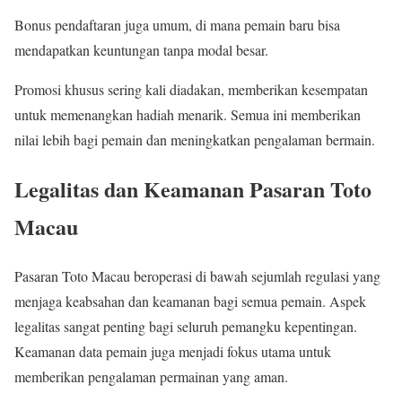
Bonus pendaftaran juga umum, di mana pemain baru bisa
mendapatkan keuntungan tanpa modal besar.
Promosi khusus sering kali diadakan, memberikan kesempatan
untuk memenangkan hadiah menarik. Semua ini memberikan
nilai lebih bagi pemain dan meningkatkan pengalaman bermain.
Legalitas dan Keamanan Pasaran Toto
Macau
Pasaran Toto Macau beroperasi di bawah sejumlah regulasi yang
menjaga keabsahan dan keamanan bagi semua pemain. Aspek
legalitas sangat penting bagi seluruh pemangku kepentingan.
Keamanan data pemain juga menjadi fokus utama untuk
memberikan pengalaman permainan yang aman.