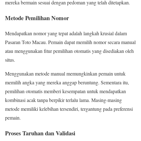
mereka bermain sesuai dengan pedoman yang telah ditetapkan.
Metode Pemilihan Nomor
Mendapatkan nomor yang tepat adalah langkah krusial dalam
Pasaran Toto Macau. Pemain dapat memilih nomor secara manual
atau menggunakan fitur pemilihan otomatis yang disediakan oleh
situs.
Menggunakan metode manual memungkinkan pemain untuk
memilih angka yang mereka anggap beruntung. Sementara itu,
pemilihan otomatis memberi kesempatan untuk mendapatkan
kombinasi acak tanpa berpikir terlalu lama. Masing-masing
metode memiliki kelebihan tersendiri, tergantung pada preferensi
pemain.
Proses Taruhan dan Validasi