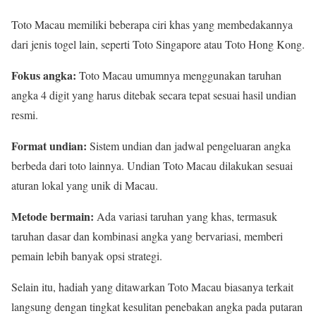
Toto Macau memiliki beberapa ciri khas yang membedakannya
dari jenis togel lain, seperti Toto Singapore atau Toto Hong Kong.
Fokus angka:
Toto Macau umumnya menggunakan taruhan
angka 4 digit yang harus ditebak secara tepat sesuai hasil undian
resmi.
Format undian:
Sistem undian dan jadwal pengeluaran angka
berbeda dari toto lainnya. Undian Toto Macau dilakukan sesuai
aturan lokal yang unik di Macau.
Metode bermain:
Ada variasi taruhan yang khas, termasuk
taruhan dasar dan kombinasi angka yang bervariasi, memberi
pemain lebih banyak opsi strategi.
Selain itu, hadiah yang ditawarkan Toto Macau biasanya terkait
langsung dengan tingkat kesulitan penebakan angka pada putaran