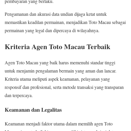
pembayaran yang berlaku.
Pengamanan dan akurasi data undian dijaga ketat untuk
memastikan keadilan permainan, menjadikan Toto Macau sebagai
permainan yang legal dan dipercaya di wilayahnya.
Kriteria Agen Toto Macau Terbaik
Agen Toto Macau yang baik harus memenuhi standar tinggi
untuk menjamin pengalaman bermain yang aman dan lancar.
Kriteria utama meliputi aspek keamanan, pelayanan yang
responsif dan profesional, serta metode transaksi yang transparan
dan terpercaya.
Keamanan dan Legalitas
Keamanan menjadi faktor utama dalam memilih agen Toto