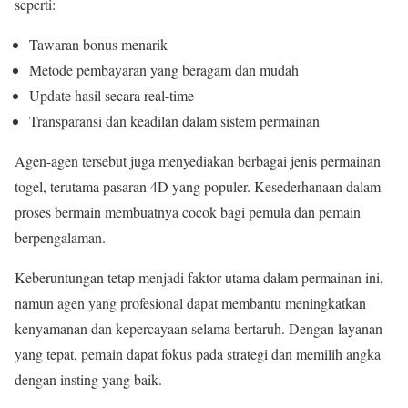
seperti:
Tawaran bonus menarik
Metode pembayaran yang beragam dan mudah
Update hasil secara real-time
Transparansi dan keadilan dalam sistem permainan
Agen-agen tersebut juga menyediakan berbagai jenis permainan
togel, terutama pasaran 4D yang populer. Kesederhanaan dalam
proses bermain membuatnya cocok bagi pemula dan pemain
berpengalaman.
Keberuntungan tetap menjadi faktor utama dalam permainan ini,
namun agen yang profesional dapat membantu meningkatkan
kenyamanan dan kepercayaan selama bertaruh. Dengan layanan
yang tepat, pemain dapat fokus pada strategi dan memilih angka
dengan insting yang baik.