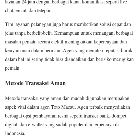
layanan 24 jam dengan berbagai kanal komunikasi seperti live
chat, email, dan telepon.
Tim layanan pelanggan juga harus memberikan solusi cepat dan
jelas tanpa berbelit-belit. Kemampuan untuk menangani berbagai
masalah pemain secara efektif meningkatkan kepercayaan dan
kenyamanan dalam bermain. Agen yang memiliki reputasi buruk
dalam hal ini sering tidak bisa diandalkan dan berisiko merugikan
pemain.
Metode Transaksi Aman
Metode transaksi yang aman dan mudah digunakan merupakan
aspek vital dalam agen Toto Macau. Agen terbaik menyediakan
berbagai opsi pembayaran resmi seperti transfer bank, dompet
digital, dan e-wallet yang sudah populer dan terpercaya di
Indonesia.