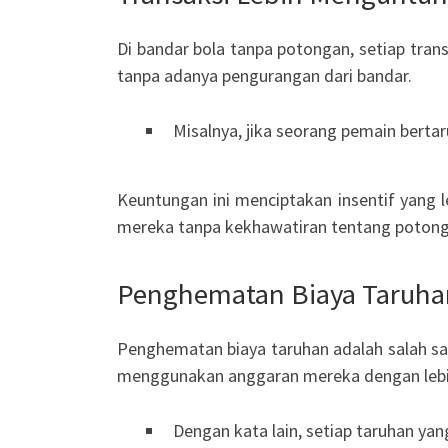
Di bandar bola tanpa potongan, setiap tra
tanpa adanya pengurangan dari bandar.
Misalnya, jika seorang pemain bert
Keuntungan ini menciptakan insentif yang 
mereka tanpa kekhawatiran tentang potonga
Penghematan Biaya Taruha
Penghematan biaya taruhan adalah salah sa
menggunakan anggaran mereka dengan lebih
Dengan kata lain, setiap taruhan ya