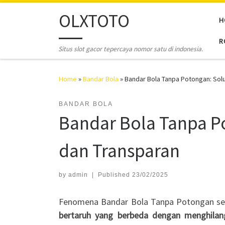
Skip to content
OLXTOTO
H
R
Situs slot gacor tepercaya nomor satu di indonesia.
Home
»
Bandar Bola
»
Bandar Bola Tanpa Potongan: Sol
BANDAR BOLA
Bandar Bola Tanpa P
dan Transparan
by
admin
|
Published
23/02/2025
Fenomena Bandar Bola Tanpa Potongan sem
bertaruh yang berbeda dengan menghilan