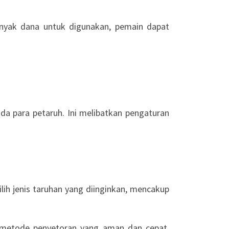
banyak dana untuk digunakan, pemain dapat
 para petaruh. Ini melibatkan pengaturan
ih jenis taruhan yang diinginkan, mencakup
 metode penyetoran yang aman dan cepat,