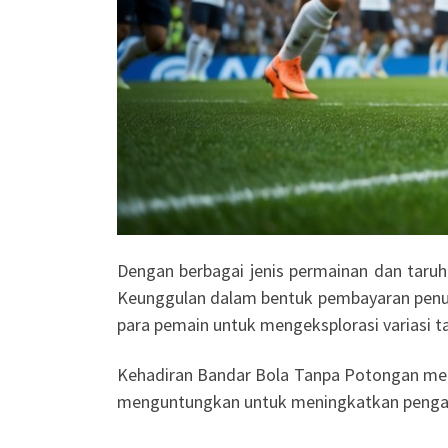
Dengan berbagai jenis permainan dan taruh
Keunggulan dalam bentuk pembayaran penuh
para pemain untuk mengeksplorasi variasi ta
Kehadiran Bandar Bola Tanpa Potongan menan
menguntungkan untuk meningkatkan pengala