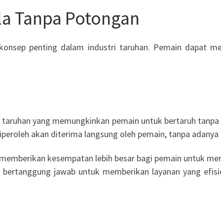
la Tanpa Potongan
nsep penting dalam industri taruhan. Pemain dapat me
m taruhan yang memungkinkan pemain untuk bertaruh tanpa
iperoleh akan diterima langsung oleh pemain, tanpa adanya
a memberikan kesempatan lebih besar bagi pemain untuk me
r bertanggung jawab untuk memberikan layanan yang efisi