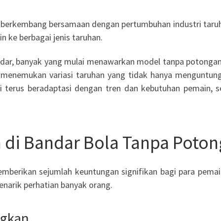
berkembang bersamaan dengan pertumbuhan industri taruhan
 ke berbagai jenis taruhan.
dar, banyak yang mulai menawarkan model tanpa potongan u
t menemukan variasi taruhan yang tidak hanya menguntun
 terus beradaptasi dengan tren dan kebutuhan pemain, s
di Bandar Bola Tanpa Poto
mberikan sejumlah keuntungan signifikan bagi para pema
narik perhatian banyak orang.
ngkan