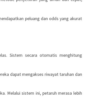
 mendapatkan peluang dan odds yang akurat
jelas. Sistem secara otomatis menghitung
 Mereka dapat mengakses riwayat taruhan dan
 Melalui sistem ini, petaruh merasa lebih