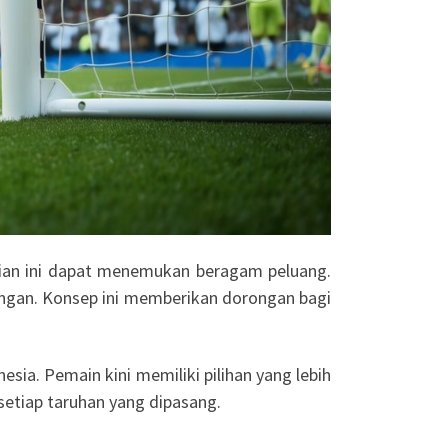
udian ini dapat menemukan beragam peluang.
ngan. Konsep ini memberikan dorongan bagi
ia. Pemain kini memiliki pilihan yang lebih
etiap taruhan yang dipasang.