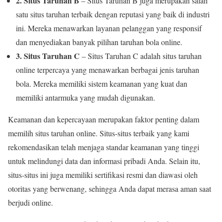
2. Situs Taruhan B
– Situs Taruhan B juga merupakan salah
satu situs taruhan terbaik dengan reputasi yang baik di industri
ini. Mereka menawarkan layanan pelanggan yang responsif
dan menyediakan banyak pilihan taruhan bola online.
3. Situs Taruhan C
– Situs Taruhan C adalah situs taruhan
online terpercaya yang menawarkan berbagai jenis taruhan
bola. Mereka memiliki sistem keamanan yang kuat dan
memiliki antarmuka yang mudah digunakan.
Keamanan dan kepercayaan merupakan faktor penting dalam
memilih situs taruhan online. Situs-situs terbaik yang kami
rekomendasikan telah menjaga standar keamanan yang tinggi
untuk melindungi data dan informasi pribadi Anda. Selain itu,
situs-situs ini juga memiliki sertifikasi resmi dan diawasi oleh
otoritas yang berwenang, sehingga Anda dapat merasa aman saat
berjudi online.