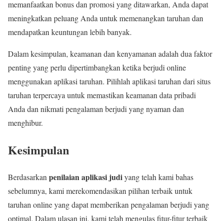
memanfaatkan bonus dan promosi yang ditawarkan, Anda dapat
meningkatkan peluang Anda untuk memenangkan taruhan dan
mendapatkan keuntungan lebih banyak.
Dalam kesimpulan, keamanan dan kenyamanan adalah dua faktor
penting yang perlu dipertimbangkan ketika berjudi online
menggunakan aplikasi taruhan. Pilihlah aplikasi taruhan dari situs
taruhan terpercaya untuk memastikan keamanan data pribadi
Anda dan nikmati pengalaman berjudi yang nyaman dan
menghibur.
Kesimpulan
penilaian aplikasi judi
Berdasarkan
yang telah kami bahas
sebelumnya, kami merekomendasikan pilihan terbaik untuk
taruhan online yang dapat memberikan pengalaman berjudi yang
optimal. Dalam ulasan ini, kami telah mengulas fitur-fitur terbaik