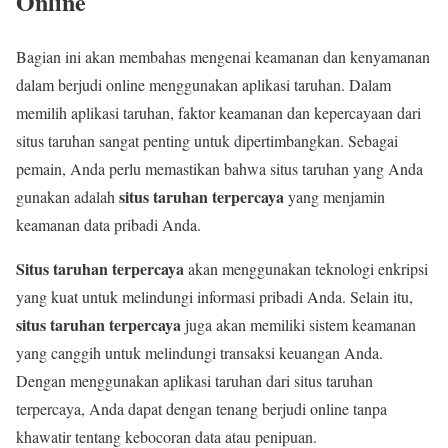
Online
Bagian ini akan membahas mengenai keamanan dan kenyamanan
dalam berjudi online menggunakan aplikasi taruhan. Dalam
memilih aplikasi taruhan, faktor keamanan dan kepercayaan dari
situs taruhan sangat penting untuk dipertimbangkan. Sebagai
pemain, Anda perlu memastikan bahwa situs taruhan yang Anda
situs taruhan terpercaya
gunakan adalah
yang menjamin
keamanan data pribadi Anda.
Situs taruhan terpercaya
akan menggunakan teknologi enkripsi
yang kuat untuk melindungi informasi pribadi Anda. Selain itu,
situs taruhan terpercaya
juga akan memiliki sistem keamanan
yang canggih untuk melindungi transaksi keuangan Anda.
Dengan menggunakan aplikasi taruhan dari situs taruhan
terpercaya, Anda dapat dengan tenang berjudi online tanpa
khawatir tentang kebocoran data atau penipuan.