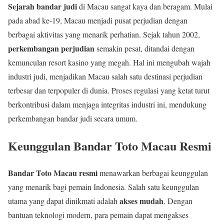
Sejarah bandar judi
di Macau sangat kaya dan beragam. Mulai
pada abad ke-19, Macau menjadi pusat perjudian dengan
berbagai aktivitas yang menarik perhatian. Sejak tahun 2002,
perkembangan perjudian
semakin pesat, ditandai dengan
kemunculan resort kasino yang megah. Hal ini mengubah wajah
industri judi, menjadikan Macau salah satu destinasi perjudian
terbesar dan terpopuler di dunia. Proses regulasi yang ketat turut
berkontribusi dalam menjaga integritas industri ini, mendukung
perkembangan bandar judi secara umum.
Keunggulan Bandar Toto Macau Resmi
Bandar Toto Macau resmi
menawarkan berbagai keunggulan
yang menarik bagi pemain Indonesia. Salah satu keunggulan
akses mudah
utama yang dapat dinikmati adalah
. Dengan
bantuan teknologi modern, para pemain dapat mengakses