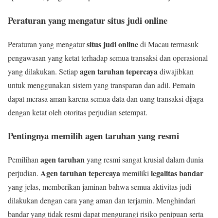
Peraturan yang mengatur situs judi online
situs judi online
Peraturan yang mengatur
di Macau termasuk
pengawasan yang ketat terhadap semua transaksi dan operasional
agen taruhan tepercaya
yang dilakukan. Setiap
diwajibkan
untuk menggunakan sistem yang transparan dan adil. Pemain
dapat merasa aman karena semua data dan uang transaksi dijaga
dengan ketat oleh otoritas perjudian setempat.
Pentingnya memilih agen taruhan yang resmi
agen taruhan
Pemilihan
yang resmi sangat krusial dalam dunia
Agen taruhan tepercaya
legalitas bandar
perjudian.
memiliki
yang jelas, memberikan jaminan bahwa semua aktivitas judi
dilakukan dengan cara yang aman dan terjamin. Menghindari
bandar yang tidak resmi dapat mengurangi risiko penipuan serta