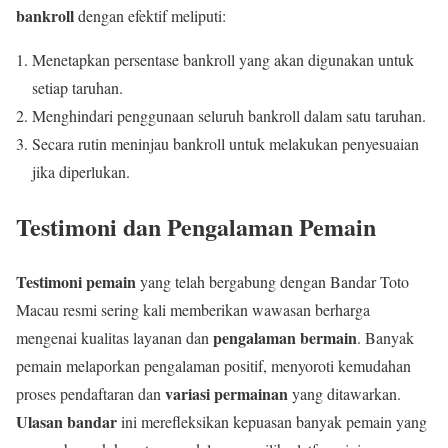
bankroll
dengan efektif meliputi:
Menetapkan persentase bankroll yang akan digunakan untuk
setiap taruhan.
Menghindari penggunaan seluruh bankroll dalam satu taruhan.
Secara rutin meninjau bankroll untuk melakukan penyesuaian
jika diperlukan.
Testimoni dan Pengalaman Pemain
Testimoni pemain
yang telah bergabung dengan Bandar Toto
Macau resmi sering kali memberikan wawasan berharga
pengalaman bermain
mengenai kualitas layanan dan
. Banyak
pemain melaporkan pengalaman positif, menyoroti kemudahan
variasi permainan
proses pendaftaran dan
yang ditawarkan.
Ulasan bandar
ini merefleksikan kepuasan banyak pemain yang