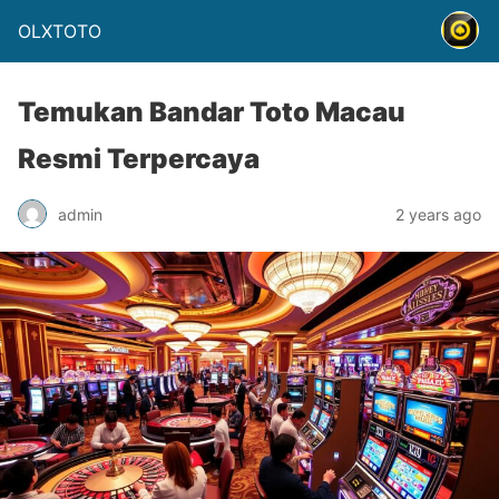
OLXTOTO
Temukan Bandar Toto Macau
Resmi Terpercaya
admin
2 years ago