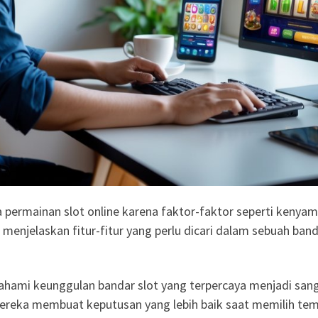
 permainan slot online karena faktor-faktor seperti kenyam
an menjelaskan fitur-fitur yang perlu dicari dalam sebuah b
emahami keunggulan bandar slot yang terpercaya menjadi s
reka membuat keputusan yang lebih baik saat memilih tem