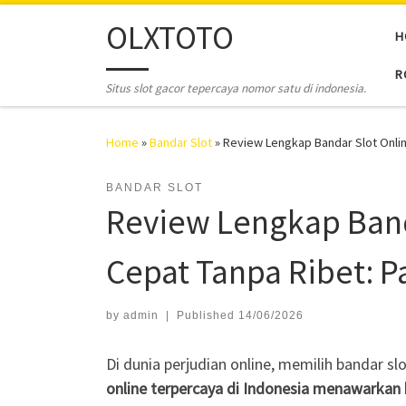
Skip to content
OLXTOTO
H
R
Situs slot gacor tepercaya nomor satu di indonesia.
Home
»
Bandar Slot
»
Review Lengkap Bandar Slot Onli
BANDAR SLOT
Review Lengkap Band
Cepat Tanpa Ribet: 
by
admin
|
Published
14/06/2026
Di dunia perjudian online, memilih bandar
online terpercaya di Indonesia menawarkan