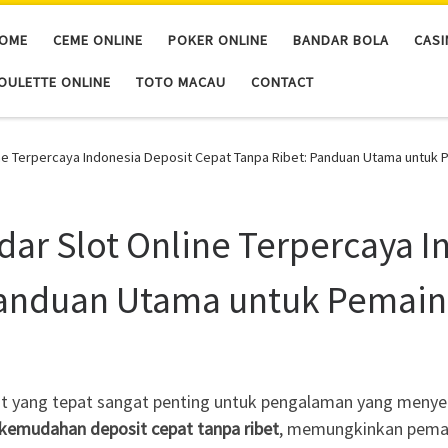
OME
CEME ONLINE
POKER ONLINE
BANDAR BOLA
CAS
OULETTE ONLINE
TOTO MACAU
CONTACT
ne Terpercaya Indonesia Deposit Cepat Tanpa Ribet: Panduan Utama untuk 
ar Slot Online Terpercaya I
Panduan Utama untuk Pemain
 slot yang tepat sangat penting untuk pengalaman yang me
 kemudahan deposit cepat tanpa ribet
, memungkinkan pemai