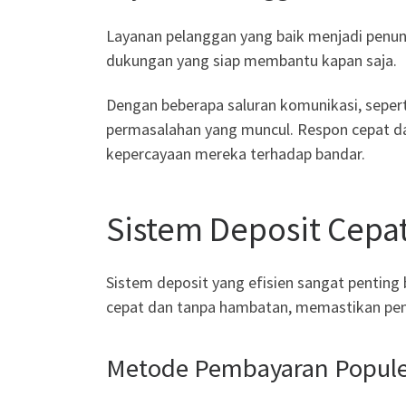
Layanan pelanggan yang baik menjadi penun
dukungan yang siap membantu kapan saja.
Dengan beberapa saluran komunikasi, seper
permasalahan yang muncul. Respon cepat da
kepercayaan mereka terhadap bandar.
Sistem Deposit Cepat 
Sistem deposit yang efisien sangat penting
cepat dan tanpa hambatan, memastikan pen
Metode Pembayaran Populer