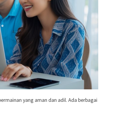
permainan yang aman dan adil. Ada berbagai