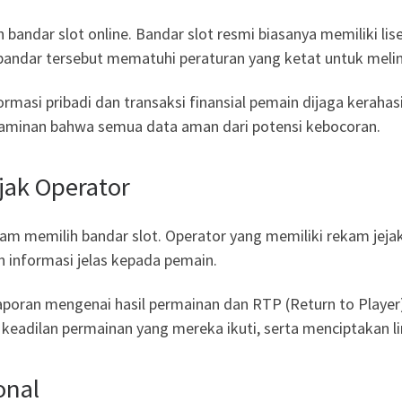
andar slot online. Bandar slot resmi biasanya memiliki lise
a bandar tersebut mematuhi peraturan yang ketat untuk mel
formasi pribadi dan transaksi finansial pemain dijaga kerah
jaminan bahwa semua data aman dari potensi kebocoran.
jak Operator
lam memilih bandar slot. Operator yang memiliki rekam jejak
informasi jelas kepada pemain.
laporan mengenai hasil permainan dan RTP (Return to Player
adilan permainan yang mereka ikuti, serta menciptakan li
onal