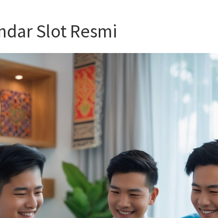
dar Slot Resmi