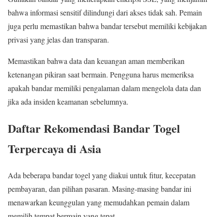
bahwa informasi sensitif dilindungi dari akses tidak sah. Pemain
juga perlu memastikan bahwa bandar tersebut memiliki kebijakan
privasi yang jelas dan transparan.
Memastikan bahwa data dan keuangan aman memberikan
ketenangan pikiran saat bermain. Pengguna harus memeriksa
apakah bandar memiliki pengalaman dalam mengelola data dan
jika ada insiden keamanan sebelumnya.
Daftar Rekomendasi Bandar Togel
Terpercaya di Asia
Ada beberapa bandar togel yang diakui untuk fitur, kecepatan
pembayaran, dan pilihan pasaran. Masing-masing bandar ini
menawarkan keunggulan yang memudahkan pemain dalam
memilih tempat bermain yang tepat.