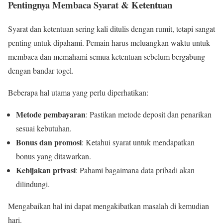
Pentingnya Membaca Syarat & Ketentuan
Syarat dan ketentuan sering kali ditulis dengan rumit, tetapi sangat
penting untuk dipahami. Pemain harus meluangkan waktu untuk
membaca dan memahami semua ketentuan sebelum bergabung
dengan bandar togel.
Beberapa hal utama yang perlu diperhatikan:
Metode pembayaran
: Pastikan metode deposit dan penarikan
sesuai kebutuhan.
Bonus dan promosi
: Ketahui syarat untuk mendapatkan
bonus yang ditawarkan.
Kebijakan privasi
: Pahami bagaimana data pribadi akan
dilindungi.
Mengabaikan hal ini dapat mengakibatkan masalah di kemudian
hari.