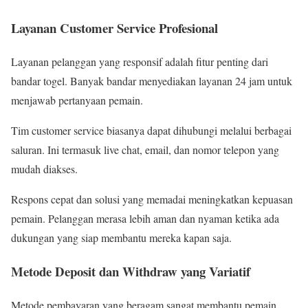
Layanan Customer Service Profesional
Layanan pelanggan yang responsif adalah fitur penting dari
bandar togel. Banyak bandar menyediakan layanan 24 jam untuk
menjawab pertanyaan pemain.
Tim customer service biasanya dapat dihubungi melalui berbagai
saluran. Ini termasuk live chat, email, dan nomor telepon yang
mudah diakses.
Respons cepat dan solusi yang memadai meningkatkan kepuasan
pemain. Pelanggan merasa lebih aman dan nyaman ketika ada
dukungan yang siap membantu mereka kapan saja.
Metode Deposit dan Withdraw yang Variatif
Metode pembayaran yang beragam sangat membantu pemain