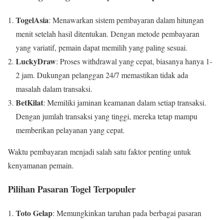
TogelAsia
: Menawarkan sistem pembayaran dalam hitungan
menit setelah hasil ditentukan. Dengan metode pembayaran
yang variatif, pemain dapat memilih yang paling sesuai.
LuckyDraw
: Proses withdrawal yang cepat, biasanya hanya 1-
2 jam. Dukungan pelanggan 24/7 memastikan tidak ada
masalah dalam transaksi.
BetKilat
: Memiliki jaminan keamanan dalam setiap transaksi.
Dengan jumlah transaksi yang tinggi, mereka tetap mampu
memberikan pelayanan yang cepat.
Waktu pembayaran menjadi salah satu faktor penting untuk
kenyamanan pemain.
Pilihan Pasaran Togel Terpopuler
Toto Gelap
: Memungkinkan taruhan pada berbagai pasaran