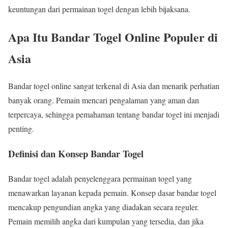
keuntungan dari permainan togel dengan lebih bijaksana.
Apa Itu Bandar Togel Online Populer di
Asia
Bandar togel online sangat terkenal di Asia dan menarik perhatian
banyak orang. Pemain mencari pengalaman yang aman dan
terpercaya, sehingga pemahaman tentang bandar togel ini menjadi
penting.
Definisi dan Konsep Bandar Togel
Bandar togel adalah penyelenggara permainan togel yang
menawarkan layanan kepada pemain. Konsep dasar bandar togel
mencakup pengundian angka yang diadakan secara reguler.
Pemain memilih angka dari kumpulan yang tersedia, dan jika