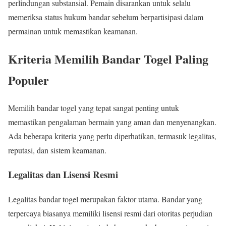
perlindungan substansial. Pemain disarankan untuk selalu
memeriksa status hukum bandar sebelum berpartisipasi dalam
permainan untuk memastikan keamanan.
Kriteria Memilih Bandar Togel Paling
Populer
Memilih bandar togel yang tepat sangat penting untuk
memastikan pengalaman bermain yang aman dan menyenangkan.
Ada beberapa kriteria yang perlu diperhatikan, termasuk legalitas,
reputasi, dan sistem keamanan.
Legalitas dan Lisensi Resmi
Legalitas bandar togel merupakan faktor utama. Bandar yang
terpercaya biasanya memiliki lisensi resmi dari otoritas perjudian