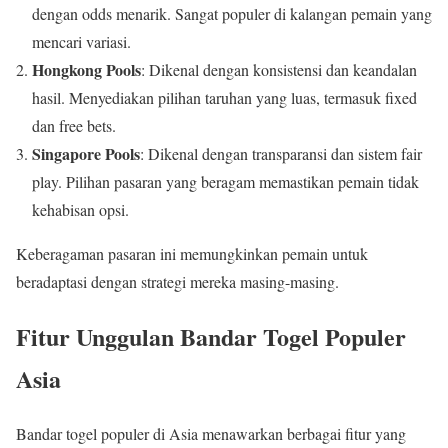
dengan odds menarik. Sangat populer di kalangan pemain yang
mencari variasi.
Hongkong Pools
: Dikenal dengan konsistensi dan keandalan
hasil. Menyediakan pilihan taruhan yang luas, termasuk fixed
dan free bets.
Singapore Pools
: Dikenal dengan transparansi dan sistem fair
play. Pilihan pasaran yang beragam memastikan pemain tidak
kehabisan opsi.
Keberagaman pasaran ini memungkinkan pemain untuk
beradaptasi dengan strategi mereka masing-masing.
Fitur Unggulan Bandar Togel Populer
Asia
Bandar togel populer di Asia menawarkan berbagai fitur yang