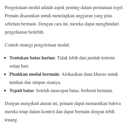
Pengelolaan modal adalah aspek penting dalam permainan togel.
Pemain disarankan untuk menetapkan anggaran yang jelas
sebelum bermain. Dengan cara ini, mereka dapat menghindari
pengeluaran berlebih.
Contoh strategi pengelolaan modal:
Tentukan batas harian
: Tidak lebih dari jumlah tertentu
setiap hari.
Pisahkan modal bermain
: Alokasikan dana khusus untuk
taruhan dan simpan sisanya.
Tepati batas
: Setelah mencapai batas, berhenti bermain.
Dengan mengikuti aturan ini, pemain dapat memastikan bahwa
mereka tetap dalam kontrol dan dapat bermain dengan lebih
tenang.