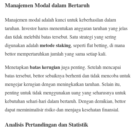
Manajemen Modal dalam Bertaruh
Manajemen modal adalah kunci untuk keberhasilan dalam
taruhan. Investor harus menentukan anggaran taruhan yang jelas
dan tidak melebihi batas tersebut. Satu strategi yang sering
metode staking
digunakan adalah
, seperti flat betting, di mana
bettor mempertaruhkan jumlah yang sama setiap kali.
batas kerugian
Menetapkan
juga penting. Setelah mencapai
batas tersebut, bettor sebaiknya berhenti dan tidak mencoba untuk
mengejar kerugian dengan meningkatkan taruhan. Selain itu,
penting untuk tidak menggunakan uang yang seharusnya untuk
kebutuhan sehari-hari dalam bertaruh. Dengan demikian, bettor
dapat meminimalisir risiko dan menjaga kesehatan finansial.
Analisis Pertandingan dan Statistik