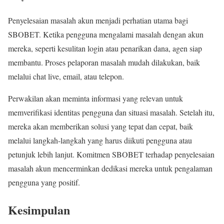
Penyelesaian masalah akun menjadi perhatian utama bagi
SBOBET. Ketika pengguna mengalami masalah dengan akun
mereka, seperti kesulitan login atau penarikan dana, agen siap
membantu. Proses pelaporan masalah mudah dilakukan, baik
melalui chat live, email, atau telepon.
Perwakilan akan meminta informasi yang relevan untuk
memverifikasi identitas pengguna dan situasi masalah. Setelah itu,
mereka akan memberikan solusi yang tepat dan cepat, baik
melalui langkah-langkah yang harus diikuti pengguna atau
petunjuk lebih lanjut. Komitmen SBOBET terhadap penyelesaian
masalah akun mencerminkan dedikasi mereka untuk pengalaman
pengguna yang positif.
Kesimpulan