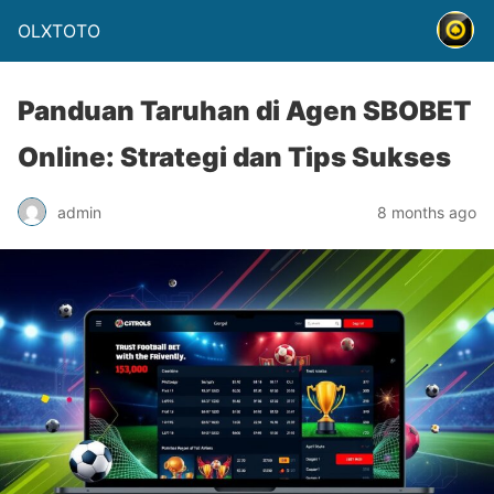
OLXTOTO
Panduan Taruhan di Agen SBOBET
Online: Strategi dan Tips Sukses
admin
8 months ago