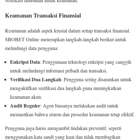
verifikasi tambahan untuk keamanan.
Keamanan Transaksi Finansial
Keamanan adalah aspek krusial dalam setiap transaksi finansial.
SBOBET Online menerapkan langkah-langkah berikut untuk
melindungi data pengguna:
Enkripsi Data
: Penggunaan teknologi enkripsi yang canggih
untuk melindungi informasi pribadi dan transaksi.
Verifikasi Dua Langkah
: Pengguna sering disarankan untuk
mengaktifkan verifikasi dua langkah guna meningkatkan
keamanan akun.
Audit Reguler
: Agen biasanya melakukan audit untuk
memastikan bahwa sistem dan prosedur keamanan tetap efektif.
Pengguna juga harus mengambil tindakan preventif, seperti
menggunakan kata sandi yang kuat dan tidak membagikan