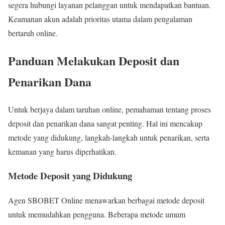
segera hubungi layanan pelanggan untuk mendapatkan bantuan.
Keamanan akun adalah prioritas utama dalam pengalaman
bertaruh online.
Panduan Melakukan Deposit dan
Penarikan Dana
Untuk berjaya dalam taruhan online, pemahaman tentang proses
deposit dan penarikan dana sangat penting. Hal ini mencakup
metode yang didukung, langkah-langkah untuk penarikan, serta
kemanan yang harus diperhatikan.
Metode Deposit yang Didukung
Agen SBOBET Online menawarkan berbagai metode deposit
untuk memudahkan pengguna. Beberapa metode umum