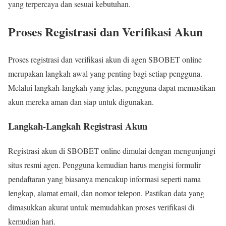
yang terpercaya dan sesuai kebutuhan.
Proses Registrasi dan Verifikasi Akun
Proses registrasi dan verifikasi akun di agen SBOBET online
merupakan langkah awal yang penting bagi setiap pengguna.
Melalui langkah-langkah yang jelas, pengguna dapat memastikan
akun mereka aman dan siap untuk digunakan.
Langkah-Langkah Registrasi Akun
Registrasi akun di SBOBET online dimulai dengan mengunjungi
situs resmi agen. Pengguna kemudian harus mengisi formulir
pendaftaran yang biasanya mencakup informasi seperti nama
lengkap, alamat email, dan nomor telepon. Pastikan data yang
dimasukkan akurat untuk memudahkan proses verifikasi di
kemudian hari.