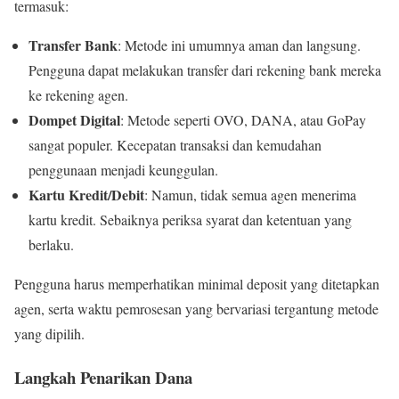
termasuk:
Transfer Bank
: Metode ini umumnya aman dan langsung.
Pengguna dapat melakukan transfer dari rekening bank mereka
ke rekening agen.
Dompet Digital
: Metode seperti OVO, DANA, atau GoPay
sangat populer. Kecepatan transaksi dan kemudahan
penggunaan menjadi keunggulan.
Kartu Kredit/Debit
: Namun, tidak semua agen menerima
kartu kredit. Sebaiknya periksa syarat dan ketentuan yang
berlaku.
Pengguna harus memperhatikan minimal deposit yang ditetapkan
agen, serta waktu pemrosesan yang bervariasi tergantung metode
yang dipilih.
Langkah Penarikan Dana