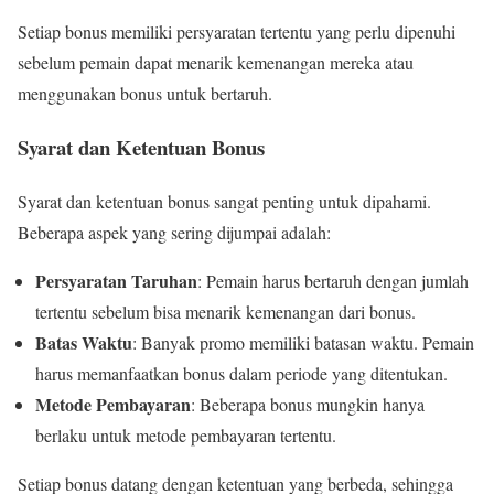
Setiap bonus memiliki persyaratan tertentu yang perlu dipenuhi
sebelum pemain dapat menarik kemenangan mereka atau
menggunakan bonus untuk bertaruh.
Syarat dan Ketentuan Bonus
Syarat dan ketentuan bonus sangat penting untuk dipahami.
Beberapa aspek yang sering dijumpai adalah:
Persyaratan Taruhan
: Pemain harus bertaruh dengan jumlah
tertentu sebelum bisa menarik kemenangan dari bonus.
Batas Waktu
: Banyak promo memiliki batasan waktu. Pemain
harus memanfaatkan bonus dalam periode yang ditentukan.
Metode Pembayaran
: Beberapa bonus mungkin hanya
berlaku untuk metode pembayaran tertentu.
Setiap bonus datang dengan ketentuan yang berbeda, sehingga