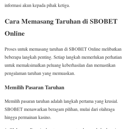
informasi akun kepada pihak ketiga.
Cara Memasang Taruhan di SBOBET
Online
Proses untuk memasang taruhan di SBOBET Online melibatkan
beberapa langkah penting. Setiap langkah memerlukan perhatian
untuk memaksimalkan peluang keberhasilan dan memastikan
pengalaman taruhan yang memuaskan.
Memilih Pasaran Taruhan
Memilih pasaran taruhan adalah langkah pertama yang krusial.
SBOBET menawarkan beragam pilihan, mulai dari olahraga
hingga permainan kasino.