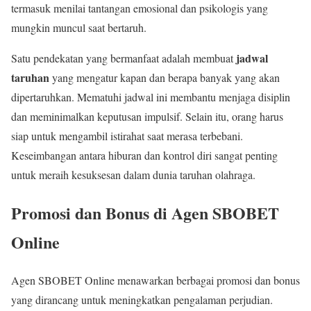
termasuk menilai tantangan emosional dan psikologis yang
mungkin muncul saat bertaruh.
jadwal
Satu pendekatan yang bermanfaat adalah membuat
taruhan
yang mengatur kapan dan berapa banyak yang akan
dipertaruhkan. Mematuhi jadwal ini membantu menjaga disiplin
dan meminimalkan keputusan impulsif. Selain itu, orang harus
siap untuk mengambil istirahat saat merasa terbebani.
Keseimbangan antara hiburan dan kontrol diri sangat penting
untuk meraih kesuksesan dalam dunia taruhan olahraga.
Promosi dan Bonus di Agen SBOBET
Online
Agen SBOBET Online menawarkan berbagai promosi dan bonus
yang dirancang untuk meningkatkan pengalaman perjudian.