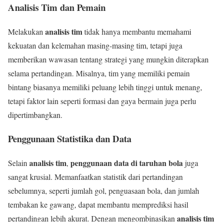
Analisis Tim dan Pemain
analisis tim
Melakukan
tidak hanya membantu memahami
kekuatan dan kelemahan masing-masing tim, tetapi juga
memberikan wawasan tentang strategi yang mungkin diterapkan
selama pertandingan. Misalnya, tim yang memiliki pemain
bintang biasanya memiliki peluang lebih tinggi untuk menang,
tetapi faktor lain seperti formasi dan gaya bermain juga perlu
dipertimbangkan.
Penggunaan Statistika dan Data
analisis tim
penggunaan data di taruhan bola
Selain
,
juga
sangat krusial. Memanfaatkan statistik dari pertandingan
sebelumnya, seperti jumlah gol, penguasaan bola, dan jumlah
tembakan ke gawang, dapat membantu memprediksi hasil
analisis tim
pertandingan lebih akurat. Dengan mengombinasikan