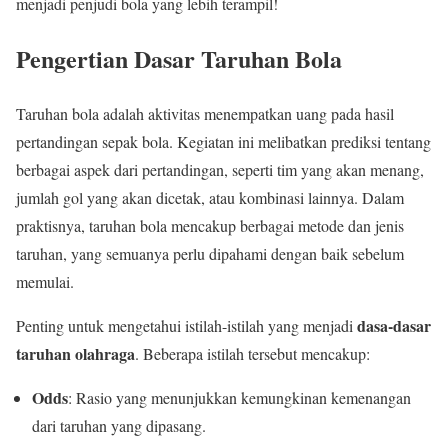
menjadi penjudi bola yang lebih terampil!
Pengertian Dasar Taruhan Bola
Taruhan bola adalah aktivitas menempatkan uang pada hasil
pertandingan sepak bola. Kegiatan ini melibatkan prediksi tentang
berbagai aspek dari pertandingan, seperti tim yang akan menang,
jumlah gol yang akan dicetak, atau kombinasi lainnya. Dalam
praktisnya, taruhan bola mencakup berbagai metode dan jenis
taruhan, yang semuanya perlu dipahami dengan baik sebelum
memulai.
dasa-dasar
Penting untuk mengetahui istilah-istilah yang menjadi
taruhan olahraga
. Beberapa istilah tersebut mencakup:
Odds
: Rasio yang menunjukkan kemungkinan kemenangan
dari taruhan yang dipasang.