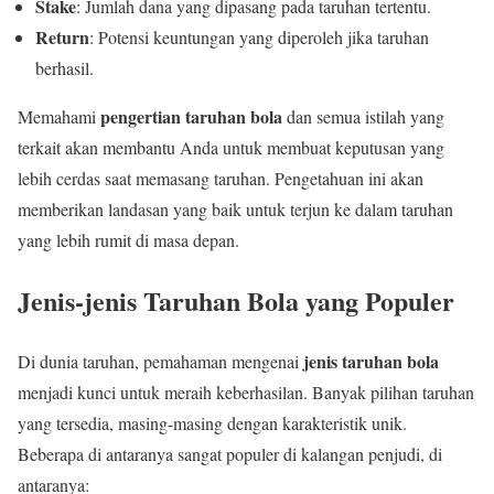
Stake
: Jumlah dana yang dipasang pada taruhan tertentu.
Return
: Potensi keuntungan yang diperoleh jika taruhan
berhasil.
pengertian taruhan bola
Memahami
dan semua istilah yang
terkait akan membantu Anda untuk membuat keputusan yang
lebih cerdas saat memasang taruhan. Pengetahuan ini akan
memberikan landasan yang baik untuk terjun ke dalam taruhan
yang lebih rumit di masa depan.
Jenis-jenis Taruhan Bola yang Populer
jenis taruhan bola
Di dunia taruhan, pemahaman mengenai
menjadi kunci untuk meraih keberhasilan. Banyak pilihan taruhan
yang tersedia, masing-masing dengan karakteristik unik.
Beberapa di antaranya sangat populer di kalangan penjudi, di
antaranya: