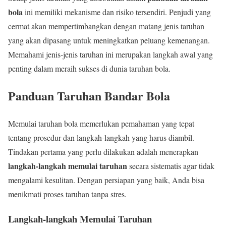
bola
ini memiliki mekanisme dan risiko tersendiri. Penjudi yang
cermat akan mempertimbangkan dengan matang jenis taruhan
yang akan dipasang untuk meningkatkan peluang kemenangan.
Memahami jenis-jenis taruhan ini merupakan langkah awal yang
penting dalam meraih sukses di dunia taruhan bola.
Panduan Taruhan Bandar Bola
Memulai taruhan bola memerlukan pemahaman yang tepat
tentang prosedur dan langkah-langkah yang harus diambil.
Tindakan pertama yang perlu dilakukan adalah menerapkan
langkah-langkah memulai taruhan
secara sistematis agar tidak
mengalami kesulitan. Dengan persiapan yang baik, Anda bisa
menikmati proses taruhan tanpa stres.
Langkah-langkah Memulai Taruhan