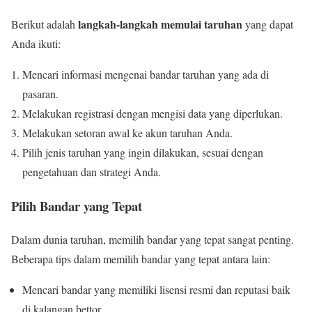
langkah-langkah memulai taruhan
Berikut adalah
yang dapat
Anda ikuti:
Mencari informasi mengenai bandar taruhan yang ada di
pasaran.
Melakukan registrasi dengan mengisi data yang diperlukan.
Melakukan setoran awal ke akun taruhan Anda.
Pilih jenis taruhan yang ingin dilakukan, sesuai dengan
pengetahuan dan strategi Anda.
Pilih Bandar yang Tepat
Dalam dunia taruhan, memilih bandar yang tepat sangat penting.
Beberapa tips dalam memilih bandar yang tepat antara lain:
Mencari bandar yang memiliki lisensi resmi dan reputasi baik
di kalangan bettor.