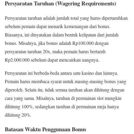
Persyaratan Taruhan (Wagering Requirements)
Persyaratan taruhan adalah jumlah total yang harus dipertaruhkan
sebelum pemain dapat menarik kemenangan dari bonus.
Biasanya, ini dinyatakan dalam bentuk kelipatan dari jumlah
bonus. Misalnya, jika bonus adalah Rp100.000 dengan
persyaratan taruhan 20x, maka pemain harus bertaruh
Rp2.000.000 sebelum dapat mencairkan uangnya.
Persyaratan ini berbeda-beda antara satu kasino dan lainnya.
Pemain harus membaca syarat untuk masing-masing bonus yang
diperoleh. Selain itu, tidak semua taruhan akan dihitung dengan
cara yang sama. Misalnya, taruhan di permainan slot mungkin
dihitung 100%, sedangkan taruhan di permainan meja hanya
dihitung 20%.
Batasan Waktu Penggunaan Bonus