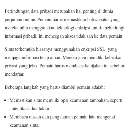
Perlindungan data pribadi merupakan hal penting di dunia
perjudian online. Pemain harus memastikan bahwa situs yang
mereka pilih menggunakan teknologi enkripsi untuk melindungi
informasi pribadi. Ini mencegah akses tidak sah ke data pemain.
Situs terkemuka biasanya menggunakan enkripsi SSL, yang
menjaga informasi tetap aman. Mereka juga memiliki kebijakan
privasi yang jelas. Pemain harus membaca kebijakan ini sebelum
mendaftar.
Beberapa langkah yang harus diambil pemain adalah:
Memastikan situs memiliki opsi keamanan tambahan, seperti
autentikasi dua faktor.
Membaca ulasan dan pengalaman pemain lain mengenai
keamanan situs.