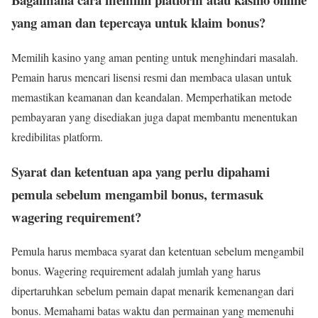
yang aman dan tepercaya untuk klaim bonus?
Memilih kasino yang aman penting untuk menghindari masalah.
Pemain harus mencari lisensi resmi dan membaca ulasan untuk
memastikan keamanan dan keandalan. Memperhatikan metode
pembayaran yang disediakan juga dapat membantu menentukan
kredibilitas platform.
Syarat dan ketentuan apa yang perlu dipahami
pemula sebelum mengambil bonus, termasuk
wagering requirement?
Pemula harus membaca syarat dan ketentuan sebelum mengambil
bonus. Wagering requirement adalah jumlah yang harus
dipertaruhkan sebelum pemain dapat menarik kemenangan dari
bonus. Memahami batas waktu dan permainan yang memenuhi