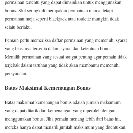
permainan tertentu yang dapat dimainkan untuk menggunakan
bonus. Slot seringkali merupakan permainan utama, tetapi
permainan meja seperti blackjack atau roulette mungkin tidak
selalu berlaku.
Pemain perlu memeriksa daftar permainan yang memenuhi syarat
yang biasanya tersedia dalam syarat dan ketentuan bonus.
Memilih permainan yang sesuai sangat penting agar pemain tidak
terjebak dalam taruhan yang tidak akan membantu memenuhi
persyaratan.
Batas Maksimal Kemenangan Bonus
Batas maksimal kemenangan bonus adalah jumlah maksimum
yang dapat ditarik dari kemenangan yang diperoleh dengan
menggunakan bonus. Jika pemain menang lebih dari batas ini,
mereka hanya dapat menarik jumlah maksimum yang ditentukan.