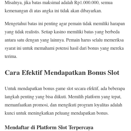
Misalnya, jika batas maksimal adalah Rp1.000.000, semua
kemenangan di atas angka ini tidak akan dibayarkan.
Mengetahui batas ini penting agar pemain tidak memiliki harapan
yang tidak realistis. Setiap kasino memiliki batas yang berbeda
antara satu dengan yang lainnya. Pemain harus selalu memeriksa
syarat ini untuk memahami potensi hasil dari bonus yang mereka
terima.
Cara Efektif Mendapatkan Bonus Slot
Untuk mendapatkan bonus game slot secara efektif, ada beberapa
langkah penting yang bisa diikuti. Memilih platform yang tepat,
memanfaatkan promosi, dan mengikuti program loyalitas adalah
kunci untuk meningkatkan peluang mendapatkan bonus.
Mendaftar di Platform Slot Terpercaya