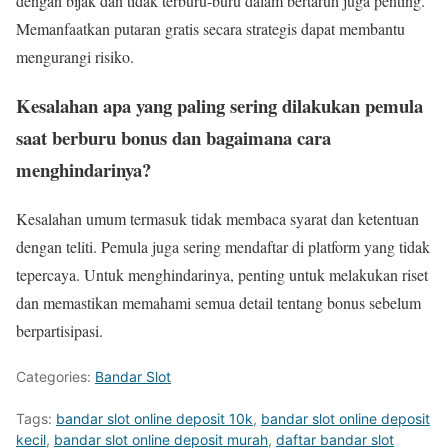
dengan bijak dan tidak terburu-buru dalam bertaruh juga penting.
Memanfaatkan putaran gratis secara strategis dapat membantu
mengurangi risiko.
Kesalahan apa yang paling sering dilakukan pemula
saat berburu bonus dan bagaimana cara
menghindarinya?
Kesalahan umum termasuk tidak membaca syarat dan ketentuan
dengan teliti. Pemula juga sering mendaftar di platform yang tidak
tepercaya. Untuk menghindarinya, penting untuk melakukan riset
dan memastikan memahami semua detail tentang bonus sebelum
berpartisipasi.
Categories:
Bandar Slot
Tags:
bandar slot online deposit 10k
,
bandar slot online deposit
kecil
,
bandar slot online deposit murah
,
daftar bandar slot