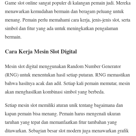
Game slot online sangat populer di kalangan pemain judi. Mereka
menawarkan kemudahan bermain dan beragam peluang untuk
menang. Pemain perlu memahami cara kerja, jenis-jenis slot, serta
simbol dan fitur yang ada untuk meningkatkan pengalaman
bermain.
Cara Kerja Mesin Slot Digital
Mesin slot digital menggunakan Random Number Generator
(RNG) untuk menentukan hasil setiap putaran. RNG memastikan
bahwa hasilnya acak dan adil. Setiap kali pemain memutar, mesin
akan menghasilkan kombinasi simbol yang berbeda.
Setiap mesin slot memiliki aturan unik tentang bagaimana dan
kapan pemain bisa menang. Pemain harus mengenali ukuran
taruhan yang tepat dan memanfaatkan fitur tambahan yang
ditawarkan. Sebagian besar slot modern juga menawarkan grafik