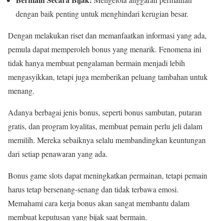
dengan baik penting untuk menghindari kerugian besar.
Dengan melakukan riset dan memanfaatkan informasi yang ada,
pemula dapat memperoleh bonus yang menarik. Fenomena ini
tidak hanya membuat pengalaman bermain menjadi lebih
mengasyikkan, tetapi juga memberikan peluang tambahan untuk
menang.
Adanya berbagai jenis bonus, seperti bonus sambutan, putaran
gratis, dan program loyalitas, membuat pemain perlu jeli dalam
memilih. Mereka sebaiknya selalu membandingkan keuntungan
dari setiap penawaran yang ada.
Bonus game slots dapat meningkatkan permainan, tetapi pemain
harus tetap bersenang-senang dan tidak terbawa emosi.
Memahami cara kerja bonus akan sangat membantu dalam
membuat keputusan yang bijak saat bermain.