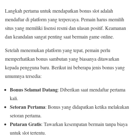
Langkah pertama untuk mendapatkan bonus slot adalah
mendaftar di platform yang terpercaya. Pemain harus memilih
situs yang memiliki lisensi resmi dan ulasan positif. Keamanan
dan keandalan sangat penting saat bermain game online.
Setelah menemukan platform yang tepat, pemain perlu
memperhatikan bonus sambutan yang biasanya ditawarkan
kepada pengguna baru. Berikut ini beberapa jenis bonus yang
umumnya tersedia:
Bonus Selamat Datang
: Diberikan saat mendaftar pertama
kali.
Setoran Pertama
: Bonus yang didapatkan ketika melakukan
setoran pertama.
Putaran Gratis
: Tawarkan kesempatan bermain tanpa biaya
untuk slot tertentu.