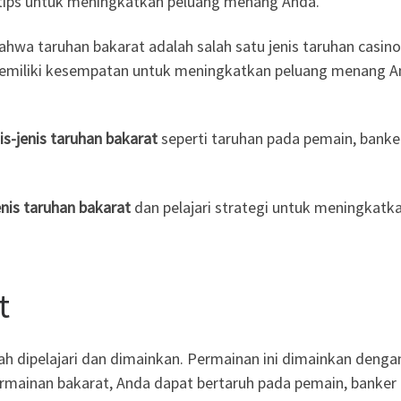
n tips untuk meningkatkan peluang menang Anda.
hwa taruhan bakarat adalah salah satu jenis taruhan casino
a memiliki kesempatan untuk meningkatkan peluang menan
is-jenis taruhan bakarat
seperti taruhan pada pemain, banker
enis taruhan bakarat
dan pelajari strategi untuk meningkat
t
dipelajari dan dimainkan. Permainan ini dimainkan dengan 6 
rmainan bakarat, Anda dapat bertaruh pada pemain, banker a