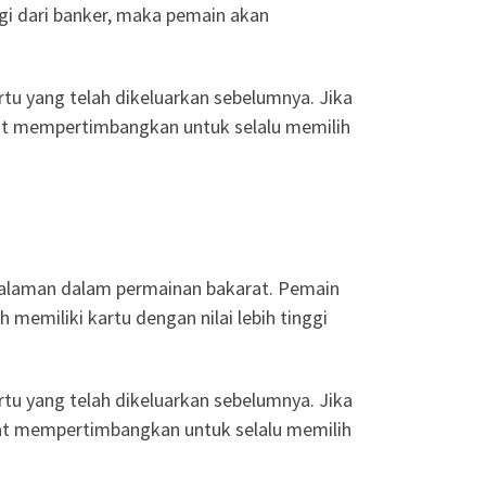
nggi dari banker, maka pemain akan
u yang telah dikeluarkan sebelumnya. Jika
apat mempertimbangkan untuk selalu memilih
ngalaman dalam permainan bakarat. Pemain
 memiliki kartu dengan nilai lebih tinggi
u yang telah dikeluarkan sebelumnya. Jika
apat mempertimbangkan untuk selalu memilih