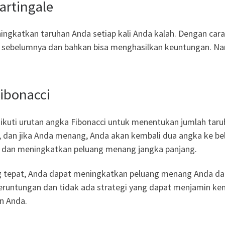
artingale
ingkatkan taruhan Anda setiap kali Anda kalah. Dengan cara
ebelumnya dan bahkan bisa menghasilkan keuntungan. Namun
ibonacci
ikuti urutan angka Fibonacci untuk menentukan jumlah taru
, dan jika Anda menang, Anda akan kembali dua angka ke bel
dan meningkatkan peluang menang jangka panjang.
 tepat, Anda dapat meningkatkan peluang menang Anda dal
runtungan dan tidak ada strategi yang dapat menjamin kem
n Anda.