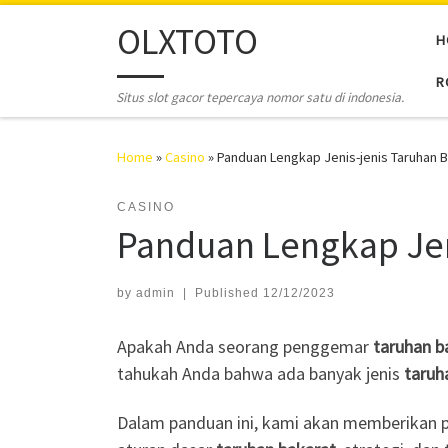
Skip to content
OLXTOTO
H
R
Situs slot gacor tepercaya nomor satu di indonesia.
Home
»
Casino
»
Panduan Lengkap Jenis-jenis Taruhan B
CASINO
Panduan Lengkap Jeni
by
admin
|
Published
12/12/2023
Apakah Anda seorang penggemar
taruhan b
tahukah Anda bahwa ada banyak jenis
taruh
Dalam panduan ini, kami akan memberikan p