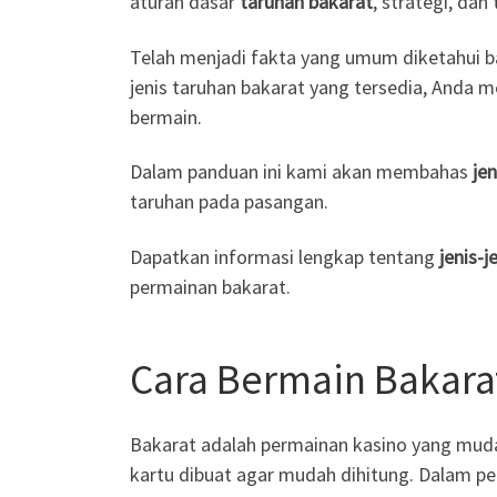
aturan dasar
taruhan bakarat
, strategi, da
Telah menjadi fakta yang umum diketahui ba
jenis taruhan bakarat yang tersedia, And
bermain.
Dalam panduan ini kami akan membahas
jen
taruhan pada pasangan.
Dapatkan informasi lengkap tentang
jenis-j
permainan bakarat.
Cara Bermain Bakara
Bakarat adalah permainan kasino yang mudah 
kartu dibuat agar mudah dihitung. Dalam pe