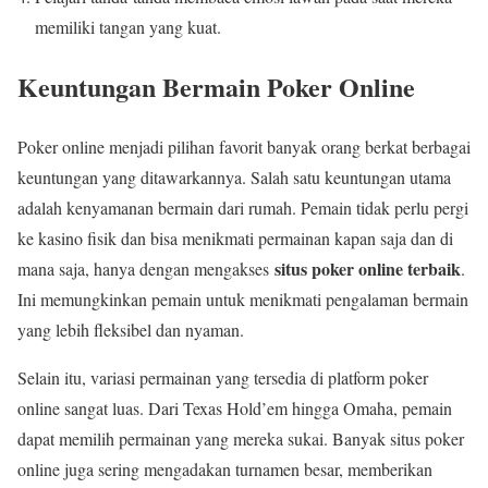
memiliki tangan yang kuat.
Keuntungan Bermain Poker Online
Poker online menjadi pilihan favorit banyak orang berkat berbagai
keuntungan yang ditawarkannya. Salah satu keuntungan utama
adalah kenyamanan bermain dari rumah. Pemain tidak perlu pergi
ke kasino fisik dan bisa menikmati permainan kapan saja dan di
situs poker online terbaik
mana saja, hanya dengan mengakses
.
Ini memungkinkan pemain untuk menikmati pengalaman bermain
yang lebih fleksibel dan nyaman.
Selain itu, variasi permainan yang tersedia di platform poker
online sangat luas. Dari Texas Hold’em hingga Omaha, pemain
dapat memilih permainan yang mereka sukai. Banyak situs poker
online juga sering mengadakan turnamen besar, memberikan