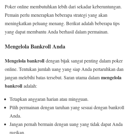
Poker online membutuhkan lebih dari sekadar keberuntungan.
Pemain perlu menerapkan beberapa strategi yang akan
meningkatkan peluang menang. Berikut adalah beberapa tips
yang dapat membantu Anda berhasil dalam permainan.
Mengelola Bankroll Anda
Mengelola bankroll
dengan bijak sangat penting dalam poker
online. Tentukan jumlah uang yang siap Anda pertaruhkan dan
mengelola
jangan melebihi batas tersebut. Saran utama dalam
bankroll
adalah:
Tetapkan anggaran harian atau mingguan.
Pilih permainan dengan taruhan yang sesuai dengan bankroll
Anda.
Jangan pernah bermain dengan uang yang tidak dapat Anda
rugikan.