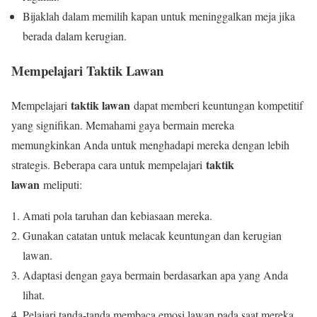
Bijaklah dalam memilih kapan untuk meninggalkan meja jika
berada dalam kerugian.
Mempelajari Taktik Lawan
taktik lawan
Mempelajari
dapat memberi keuntungan kompetitif
yang signifikan. Memahami gaya bermain mereka
memungkinkan Anda untuk menghadapi mereka dengan lebih
taktik
strategis. Beberapa cara untuk mempelajari
lawan
meliputi:
Amati pola taruhan dan kebiasaan mereka.
Gunakan catatan untuk melacak keuntungan dan kerugian
lawan.
Adaptasi dengan gaya bermain berdasarkan apa yang Anda
lihat.
Pelajari tanda-tanda membaca emosi lawan pada saat mereka