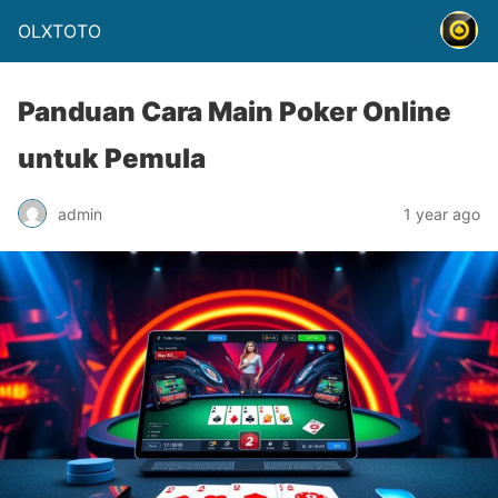
OLXTOTO
Panduan Cara Main Poker Online
untuk Pemula
admin
1 year ago