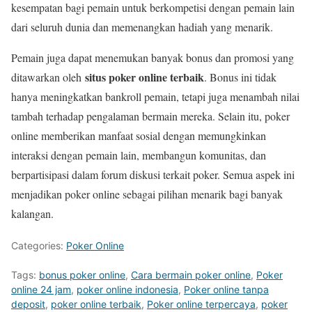
kesempatan bagi pemain untuk berkompetisi dengan pemain lain
dari seluruh dunia dan memenangkan hadiah yang menarik.
Pemain juga dapat menemukan banyak bonus dan promosi yang
situs poker online terbaik
ditawarkan oleh
. Bonus ini tidak
hanya meningkatkan bankroll pemain, tetapi juga menambah nilai
tambah terhadap pengalaman bermain mereka. Selain itu, poker
online memberikan manfaat sosial dengan memungkinkan
interaksi dengan pemain lain, membangun komunitas, dan
berpartisipasi dalam forum diskusi terkait poker. Semua aspek ini
menjadikan poker online sebagai pilihan menarik bagi banyak
kalangan.
Categories:
Poker Online
Tags:
bonus poker online
,
Cara bermain poker online
,
Poker
online 24 jam
,
poker online indonesia
,
Poker online tanpa
deposit
,
poker online terbaik
,
Poker online terpercaya
,
poker