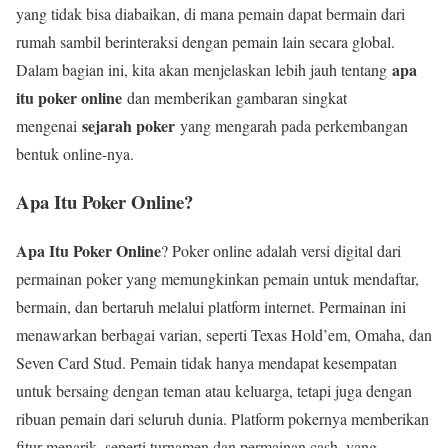
yang tidak bisa diabaikan, di mana pemain dapat bermain dari
rumah sambil berinteraksi dengan pemain lain secara global.
apa
Dalam bagian ini, kita akan menjelaskan lebih jauh tentang
itu poker online
dan memberikan gambaran singkat
sejarah poker
mengenai
yang mengarah pada perkembangan
bentuk online-nya.
Apa Itu Poker Online?
Apa Itu Poker Online
? Poker online adalah versi digital dari
permainan poker yang memungkinkan pemain untuk mendaftar,
bermain, dan bertaruh melalui platform internet. Permainan ini
menawarkan berbagai varian, seperti Texas Hold’em, Omaha, dan
Seven Card Stud. Pemain tidak hanya mendapat kesempatan
untuk bersaing dengan teman atau keluarga, tetapi juga dengan
ribuan pemain dari seluruh dunia. Platform pokernya memberikan
fitur menarik, seperti turnamen dan permainan cash, yang