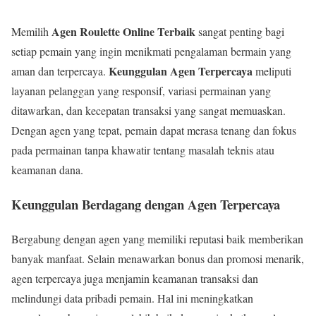
Agen Roulette Online Terbaik
Memilih
sangat penting bagi
setiap pemain yang ingin menikmati pengalaman bermain yang
Keunggulan Agen Terpercaya
aman dan terpercaya.
meliputi
layanan pelanggan yang responsif, variasi permainan yang
ditawarkan, dan kecepatan transaksi yang sangat memuaskan.
Dengan agen yang tepat, pemain dapat merasa tenang dan fokus
pada permainan tanpa khawatir tentang masalah teknis atau
keamanan dana.
Keunggulan Berdagang dengan Agen Terpercaya
Bergabung dengan agen yang memiliki reputasi baik memberikan
banyak manfaat. Selain menawarkan bonus dan promosi menarik,
agen terpercaya juga menjamin keamanan transaksi dan
melindungi data pribadi pemain. Hal ini meningkatkan