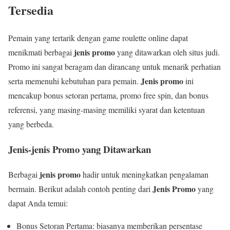
Tersedia
Pemain yang tertarik dengan game roulette online dapat
jenis promo
menikmati berbagai
yang ditawarkan oleh situs judi.
Promo ini sangat beragam dan dirancang untuk menarik perhatian
Jenis promo
serta memenuhi kebutuhan para pemain.
ini
mencakup bonus setoran pertama, promo free spin, dan bonus
referensi, yang masing-masing memiliki syarat dan ketentuan
yang berbeda.
Jenis-jenis Promo yang Ditawarkan
jenis promo
Berbagai
hadir untuk meningkatkan pengalaman
Jenis Promo
bermain. Berikut adalah contoh penting dari
yang
dapat Anda temui:
Bonus Setoran Pertama: biasanya memberikan persentase