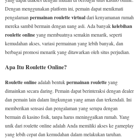
Dengan menggunakan platform ini, pemain dapat menikmati
permainan roulette virtual
pengalaman
dari kenyamanan rumah
kelebihan
mereka sambil bermain dengan uang asli. Ada banyak
roulette online
yang membuatnya semakin menarik, seperti
kemudahan akses, variasi permainan yang lebih banyak, dan
berbagai promosi menarik yang ditawarkan oleh situs perjudian.
Apa Itu Roulette Online?
Roulette online
permainan roulette
adalah bentuk
yang
dimainkan secara daring. Pemain dapat berinteraksi dengan dealer
dan pemain lain dalam lingkungan yang aman dan terkendali. Ini
memberikan sensasi dan pengalaman yang serupa dengan
bermain di kasino fisik, tanpa harus meninggalkan rumah. Yang
unik dari roulette online adalah Anda memiliki akses ke gameplay
yang lebih cepat dan kemudahan dalam melakukan taruhan.