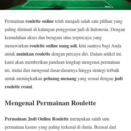
roulette online
Permainan
telah menjadi salah satu pilihan yang
paling diminati di kalangan penggemar judi di Indonesia. Dengan
kemudahan akses dan beragam situs terpercaya yang
roulette online uang asli
menawarkan
, kini saatnya bagi Anda
mainkan roulette
untuk
dengan percaya diri. Dalam artikel ini,
kami akan memberikan panduan lengkap mengenai permainan
ini, mulai dari mengenal dasar-dasarnya hingga strategi terbaik
peluang menang
judi
untuk meningkatkan
yang sesuai dengan
roulette resmi
.
Mengenal Permainan Roulette
Permainan Judi Online Roulette
merupakan salah satu
permainan kasino yang paling terkenal di dunia. Berasal dari