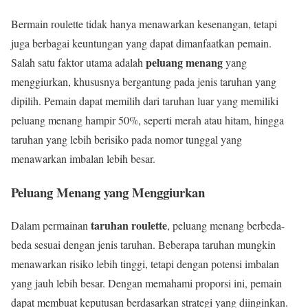
Bermain roulette tidak hanya menawarkan kesenangan, tetapi
juga berbagai keuntungan yang dapat dimanfaatkan pemain.
peluang menang
Salah satu faktor utama adalah
yang
menggiurkan, khususnya bergantung pada jenis taruhan yang
dipilih. Pemain dapat memilih dari taruhan luar yang memiliki
peluang menang hampir 50%, seperti merah atau hitam, hingga
taruhan yang lebih berisiko pada nomor tunggal yang
menawarkan imbalan lebih besar.
Peluang Menang yang Menggiurkan
taruhan roulette
Dalam permainan
, peluang menang berbeda-
beda sesuai dengan jenis taruhan. Beberapa taruhan mungkin
menawarkan risiko lebih tinggi, tetapi dengan potensi imbalan
yang jauh lebih besar. Dengan memahami proporsi ini, pemain
dapat membuat keputusan berdasarkan strategi yang diinginkan.