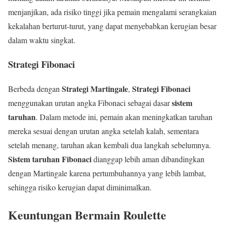
menjanjikan, ada risiko tinggi jika pemain mengalami serangkaian
kekalahan berturut-turut, yang dapat menyebabkan kerugian besar
dalam waktu singkat.
Strategi Fibonaci
Strategi Martingale
Strategi Fibonaci
Berbeda dengan
,
sistem
menggunakan urutan angka Fibonaci sebagai dasar
taruhan
. Dalam metode ini, pemain akan meningkatkan taruhan
mereka sesuai dengan urutan angka setelah kalah, sementara
setelah menang, taruhan akan kembali dua langkah sebelumnya.
Sistem taruhan Fibonaci
dianggap lebih aman dibandingkan
dengan Martingale karena pertumbuhannya yang lebih lambat,
sehingga risiko kerugian dapat diminimalkan.
Keuntungan Bermain Roulette