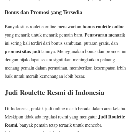
Bonus dan Promosi yang Tersedia
bonus roulette online
Banyak situs roulette online menawarkan
Penawaran menarik
yang menarik untuk menarik pemain baru.
ini sering kali terdiri dari bonus sambutan, putaran gratis, dan
promosi situs judi
lainnya. Menggunakan bonus dan promosi ini
dengan bijak dapat secara signifikan meningkatkan peluang
menang pemain dalam permainan, memberikan kesempatan lebih
baik untuk meraih kemenangan lebih besar.
Judi Roulette Resmi di Indonesia
Di Indonesia, praktik judi online masih berada dalam area kelabu.
Judi Roulette
Meskipun tidak ada regulasi resmi yang mengatur
Resmi
, banyak pemain tetap tertarik untuk mencoba