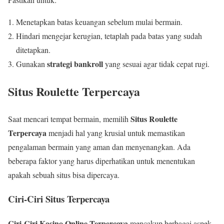
Menetapkan batas keuangan sebelum mulai bermain.
Hindari mengejar kerugian, tetaplah pada batas yang sudah
ditetapkan.
strategi bankroll
Gunakan
yang sesuai agar tidak cepat rugi.
Situs Roulette Terpercaya
Situs Roulette
Saat mencari tempat bermain, memilih
Terpercaya
menjadi hal yang krusial untuk memastikan
pengalaman bermain yang aman dan menyenangkan. Ada
beberapa faktor yang harus diperhatikan untuk menentukan
apakah sebuah situs bisa dipercaya.
Ciri-Ciri Situs Terpercaya
Ciri-Ciri Kasino Online Terpercaya
mencakup berbagai aspek.