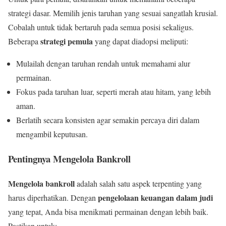
strategi dasar. Memilih jenis taruhan yang sesuai sangatlah krusial.
Cobalah untuk tidak bertaruh pada semua posisi sekaligus.
strategi pemula
Beberapa
yang dapat diadopsi meliputi:
Mulailah dengan taruhan rendah untuk memahami alur
permainan.
Fokus pada taruhan luar, seperti merah atau hitam, yang lebih
aman.
Berlatih secara konsisten agar semakin percaya diri dalam
mengambil keputusan.
Pentingnya Mengelola Bankroll
Mengelola bankroll
adalah salah satu aspek terpenting yang
pengelolaan keuangan dalam judi
harus diperhatikan. Dengan
yang tepat, Anda bisa menikmati permainan dengan lebih baik.
Pastikan untuk: