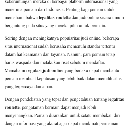
keberuntungan mereka di berbagai platform internasional yang
menerima pemain dari Indonesia. Penting bagi pemain untuk
legalitas roulette
memahami bahwa
dan judi online secara umum
bergantung pada situs yang mereka pilih untuk bermain.
Seiring dengan meningkatnya popularitas judi online, beberapa
situs internasional sudah berusaha memenuhi standar tertentu
dalam hal keamanan dan layanan. Namun, para pemain tetap
harus waspada dan melakukan riset sebelum mendaftar.
regulasi judi online
Memahami
yang berlaku dapat membantu
pemain membuat keputusan yang lebih baik dalam memilih situs
yang terpercaya dan aman.
legalitas
Dengan pendekatan yang tepat dan pengetahuan tentang
roulette
, pengalaman bermain dapat menjadi lebih
menyenangkan. Pemain disarankan untuk selalu membekali diri
dengan informasi yang akurat agar dapat menikmati permainan